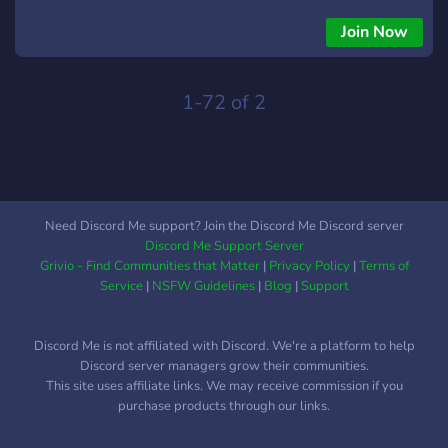
n'avoir aucun propos pouvant être considéré comme
discriminant ou insultant. Amusez-vous bien les poulpes
Join Now
!Bienvenue sur le Discord du B.E.S.T. Vous y retrouverez des
informations sur tous nos évènements, et des gens qui
racontent des trucs plus ou moins intéressants. Nous vous
1-72 of 2
demandons simplement de rester courtois entre vous, de
n'avoir aucun propos pouvant être considéré comme
discriminant ou insultant. Amusez-vous bien les poulpes !
Need Discord Me support? Join the Discord Me Discord server
Discord Me Support Server
Grivio - Find Communities that Matter
|
Privacy Policy
|
Terms of
Service
|
NSFW Guidelines
|
Blog
|
Support
Discord Me is not affiliated with Discord. We're a platform to help
Discord server managers grow their communities.
This site uses affiliate links. We may receive commission if you
purchase products through our links.