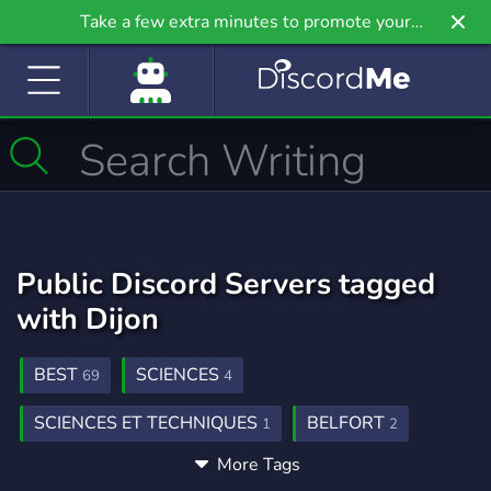
Take a few extra minutes to promote your
community even further on Griv.io, our newest
site.
Public Discord Servers tagged
with Dijon
BEST
SCIENCES
69
4
SCIENCES ET TECHNIQUES
BELFORT
1
2
More Tags
BESANON
MACON
CHALONSURSANE
1
1
1