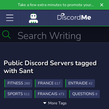
Take a few extra minutes to promote your
community even further on Griv.io, our newest
site.
Public Discord Servers tagged
with Sant
FITNESS
FRANCE
ENTRAIDE
260
617
42
SPORTS
FRANCAIS
QUESTIONS
511
473
8
More Tags
PACES
UNIVERSITE
ETUDES
1
2
4