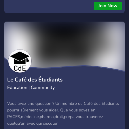
concernant le sport ou la nutrition comme la musculation, le
Join Now
gain musculaire ou la perte de poids. Bien sûr, on parle aussi
de tout et n’importe quoi, musique, jeux vidéos, cinéma etc.
Le Café des Étudiants
Education | Community
Vous avez une question ? Un membre du Café des Etudiants
pourra sûrement vous aider. Que vous soyez en
PACES,médecine,pharma,droit,prépa vous trouverez
quelqu'un avec qui discuter