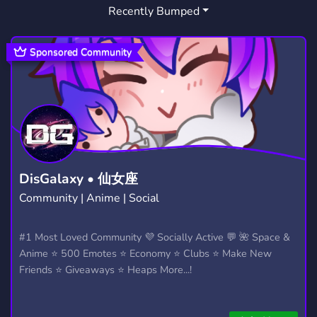
Recently Bumped
PHARMA
MEDECINE
1
3
Sponsored Community
DisGalaxy • 仙女座
Community | Anime | Social
#1 Most Loved Community 💜 Socially Active 💬 🌺 Space &
Anime ⭐ 500 Emotes ⭐ Economy ⭐ Clubs ⭐ Make New
Friends ⭐ Giveaways ⭐ Heaps More...!