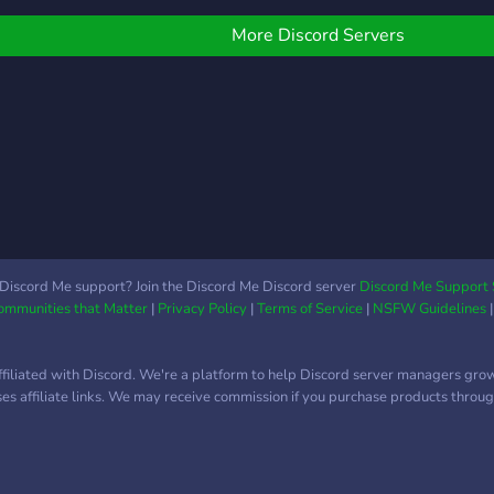
 treinando mutantes das
ais diversas idades para
More Discord Servers
ue venham a usar seu
om para o bem maior.
osso país se vê como um
os polos da guerra anti
utante mundial, trazendo
ais tempos difíceis e
uros a nossa história,
as a esperança é a
ltima e a mais bela
emente a florescer, e a
Discord Me support? Join the Discord Me Discord server
Discord Me Support 
Communities that Matter
|
Privacy Policy
|
Terms of Service
|
NSFW Guidelines
eração que integra,
ossa ser a mudança com
ue tanto sonhamos. Ilma.
ffiliated with Discord. We're a platform to help Discord server managers gro
ra. Zoroasta Maria
uses affiliate links. We may receive commission if you purchase products through
eopoldina Isabel Xavier
onzaga da Silva Diretora
o Instituto Brasileiro
utante Nova Era