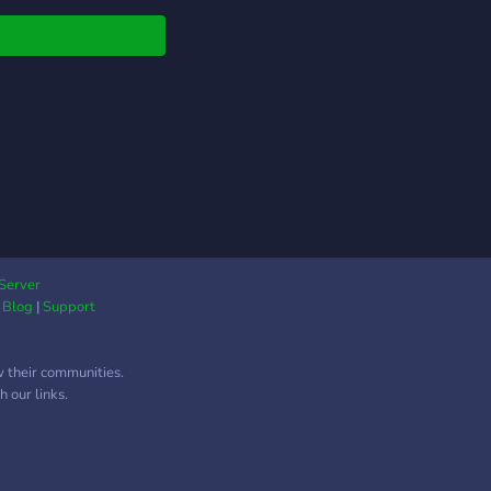
Server
|
Blog
|
Support
w their communities.
 our links.