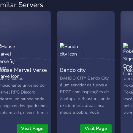
imilar Servers
ouse Marvel Verse
Bando city
Pok
 RPG Marve
Eme
BANDO CITY Bando City
em-vindo ao
Um s
é um servidor de furrys e
mocionante universo do
Poké
RPGT com inspirações de
arvel RPG Discord!
Poké
Zootopia e Beastars, onde
dentre um mundo onde
você
existem três áreas: rica,
s páginas dos quadrinhos
pela
média e pobre. Você
anham vida, e você tem a
viver
poderá comer em
portunidade de se tornar
Usan
restaurantes, e
m herói ou vilão icônico
comp
Visit Page
Visit Page
dependendo da idade até