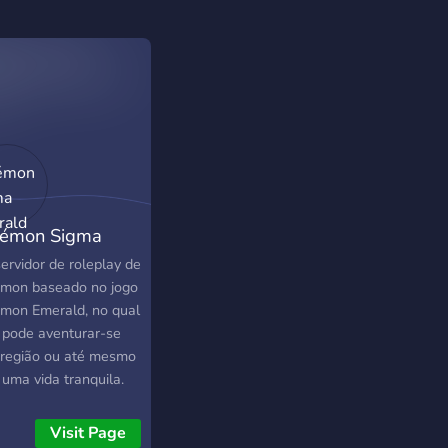
émon Sigma
rald
ervidor de roleplay de
mon baseado no jogo
mon Emerald, no qual
 pode aventurar-se
 região ou até mesmo
 uma vida tranquila.
do de um sistema
lexo e único para
Visit Page