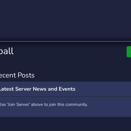
rading
Travel
0 Servers
111 Servers
riting
Xbox
5 Servers
233 Servers
all
ecent Posts
Latest Server News and Events
Use 'Join Server' above to join this community.