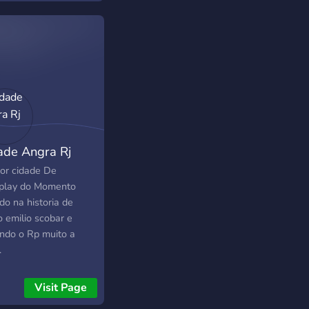
ade Angra Rj
or cidade De
play do Momento
do na historia de
o emilio scobar e
ndo o Rp muito a
.
Visit Page