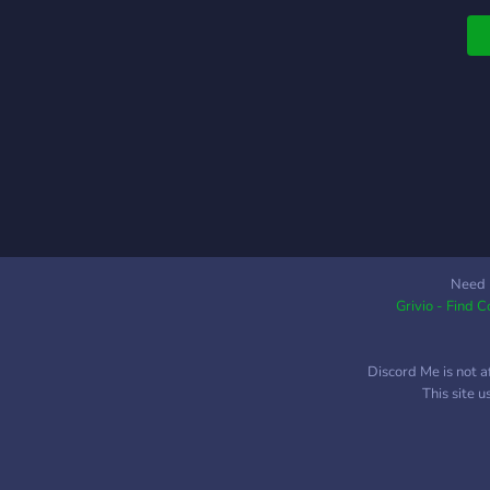
e
m
q
d
N
d
m
m
d
m
ú
s
Need 
Grivio - Find 
g
p
q
Discord Me is not a
S
This site 
L
G
d
M