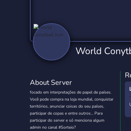
Technology
Tournaments
T
2,837 Servers
343 Servers
1,15
Twitch
Virtual Reality
W
359 Servers
239 Servers
1,15
YouTube
YouTuber
World Conytb
850 Servers
3,011 Servers
R
About Server
focado em interpretações de papel de países.
Você pode compra na loja mundial, conquistar
territórios, anunciar coisas do seu países,
participar de copas e entre outros... Para
participar do server e só menciona algum
admin no canal #Sorteio?