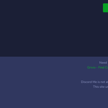
b
r
s
y
Need 
Grivio - Find 
Discord Me is not a
This site 