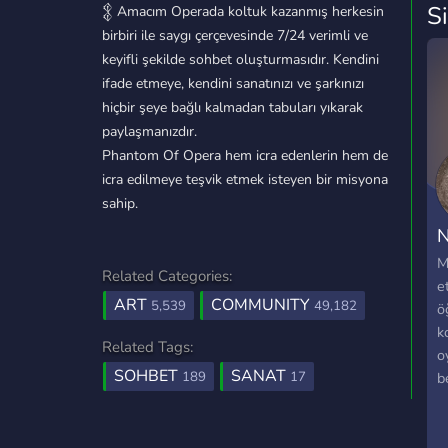
S
𒉭 Amacım Operada koltuk kazanmış herkesin
birbiri ile saygı çerçevesinde 7/24 verimli ve
keyifli şekilde sohbet oluşturmasıdır. Kendini
ifade etmeye, kendini sanatınızı ve şarkınızı
hiçbir şeye bağlı kalmadan tabuları yıkarak
paylaşmanızdır.
Phantom Of Opera hem icra edenlerin hem de
icra edilmeye teşvik etmek isteyen bir misyona
sahip.
N
M
Related Categories:
e
ART
COMMUNITY
5,539
49,182
ö
k
Related Tags:
o
SOHBET
SANAT
189
17
b
h