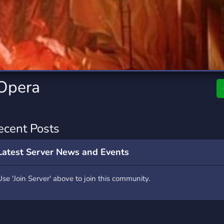
rading
Travel
7 Servers
111 Servers
riting
Xbox
4 Servers
233 Servers
Opera
ecent Posts
Latest Server News and Events
Use 'Join Server' above to join this community.