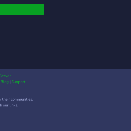
adığın sıcaklığı,
ceyi ve tartışmaları
ağın bir topluluk. 🌟
biz Kimler'iz? Bizim de
n de kim olduğunun bir
i yok. Kimler’de
es kendine özgüdür.
er'de bir sohbet etmek
gireyim dediğinde;
n gecenin köründe
 bahçenizdeki
tyanın üstündeki
Server
|
Blog
|
Support
can olsam beni yine
ver miydiniz" diye
n bir arkadaş, bazen
w their communities.
li bir tartışma, bazen
 our links.
T'ye dalıp sıfır
yla Jinx üçlemeye
an insanlar
ilirsin. Ama burada