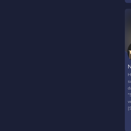
N
H
s
d
"
v
[
d
t