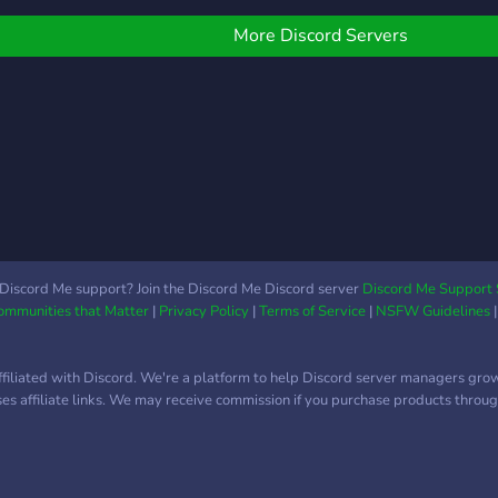
bulam
urada başka insanlara
eğlen
ahatsızlık vermediğiniz
More Discord Servers
bulac
ürece istediğiniz şeyi
Peki 
apabilirsiniz.
seni
önem
herk
Kiml
için 
baze
"ben
papa
Discord Me support? Join the Discord Me Discord server
Discord Me Support 
Communities that Matter
|
Privacy Policy
|
Terms of Service
|
NSFW Guidelines
solu
de se
sora
ffiliated with Discord. We're a platform to help Discord server managers gro
ciddi
uses affiliate links. We may receive commission if you purchase products through
de TF
uyku
çalış
bulab