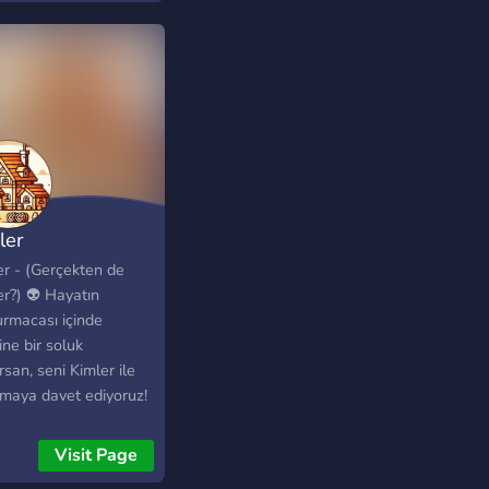
ler
er - (Gerçekten de
er?) 👽 Hayatın
urmacası içinde
ne bir soluk
rsan, seni Kimler ile
şmaya davet ediyoruz!
ı, yalnızca bir sunucu
; kendini ait
Visit Page
deceğin, dışarıda