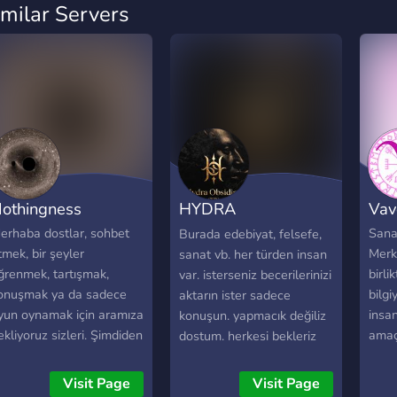
imilar Servers
othingness
HYDRA
Vav
OBSİDİAN(TR)
erhaba dostlar, sohbet
Sanal
Burada edebiyat, felsefe,
tmek, bir şeyler
Merk
sanat vb. her türden insan
#YETKİLİ ALIM
ğrenmek, tartışmak,
birli
var. isterseniz becerilerinizi
onuşmak ya da sadece
bilg
aktarın ister sadece
yun oynamak için aramıza
insan
konuşun. yapmacık değiliz
ekliyoruz sizleri. Şimdiden
amaçl
dostum. herkesi bekleriz
oş geldiniz.
makal
ile il
Visit Page
Visit Page
yapıl