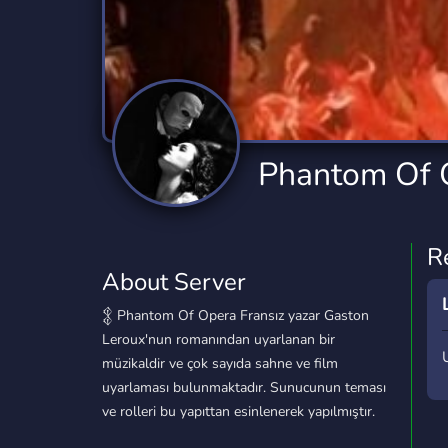
Technology
Tournaments
T
2,834 Servers
343 Servers
1,14
Twitch
Virtual Reality
W
359 Servers
239 Servers
1,15
YouTube
YouTuber
Phantom Of 
848 Servers
3,005 Servers
R
About Server
𒉭 Phantom Of Opera Fransız yazar Gaston
Leroux'nun romanından uyarlanan bir
müzikaldir ve çok sayıda sahne ve film
uyarlaması bulunmaktadır. Sunucunun teması
ve rolleri bu yapıttan esinlenerek yapılmıştır.