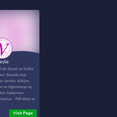
eyla
 bir Sanat ve Kültür
ezi. Burada hep
kte sanata, kültüre,
iye ve öğrenmeye aç
ları toplamayı
ıyoruz. · Pdf kitap ve
e, sanat, bilim, kültür
gili bilgi paylaşımları
Visit Page
ıyor. · Ayrıca herhangi