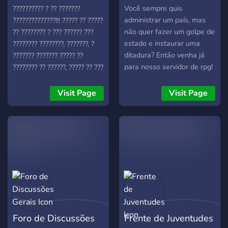
Revolucionaria
Você sempre quis
?????????? ? ?? ???????
administrar um país, mas
??????????????!!! ????? ?? ?????
não quer fazer um golpe de
?? ???????? ? ??? ?????? ???
estado e instaurar uma
???????? ????????, ???????, ?
ditadura? Então venha já
??????? ??????? ????? ??
para nosso servidor de rpg!
???????? ?? ??????, ????? ?? ???
Sistemas que ajudarão na
????????????, ??????? ??? ??
sua jogatina e uma
????????? ? ?? ??????????, ??
Visit Page
Visit Page
comunidade ativa para que
?????????????, ?? ?é???? ???
você possa fazer suas
????? ??? ? ??????????????
ações! -> 🔗 Sistemas bem
????? ?? ??? ??????? ??. -------
feitos! -> 💬 Comunidade
-----------------------------
não tóxica! -> 📜 Regras
-----------------------------
para manter sua jogatina
------------- ?????????: 〉・
melhor! -> 📢 Evento
「?」????????? 〉・
SEMANAIS com prêmios! -
「?」??????? 〉・
> 🗄️ Ter a oportunidade de
「?」???????????
administrar o SEU país.
?????????/?????? 〉・
Foro de Discussões
Frente de Juventudes
「?」????? 〉・「⏳」???