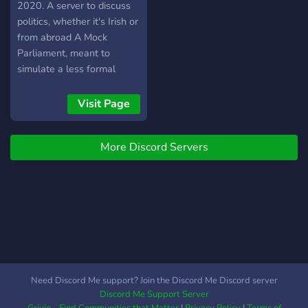
Thriving voice-chat usage
2020. A server to discuss
to meet new people
politics, whether it's Irish or
Frequent gaming nights
from abroad A Mock
and our very own Minecraft
Parliament, meant to
server View-shared movie
simulate a less formal
nights Friendly and very
version of the actual Irish
active staff Like what you
Oireachtas Join Parties,
Visit Page
see? Join today by clicking
Run for Elections, Govern,
on the link below and join
Introduce reform to make
the fastest growing politics,
More Discord Servers
Ireland the place you want
history and ideology server
it to be.
on Discord!
Need Discord Me support? Join the Discord Me Discord server
Discord Me Support Server