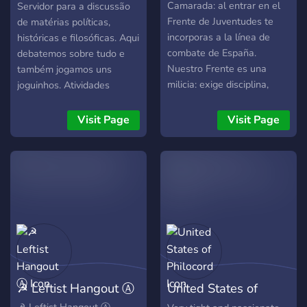
??????? ???? ?????? ?? ??
Gerais
Camarada: al entrar en el
Servidor para a discussão
???????? ????????. 〉・
Frente de Juventudes te
de matérias políticas,
「?」????????? 〉・
incorporas a la línea de
históricas e filosóficas. Aqui
「?」??????????
combate de España.
debatemos sobre tudo e
?????????????? 〉・
Nuestro Frente es una
também jogamos uns
「♾️」????? ???!!
milicia: exige disciplina,
joguinhos. Atividades
sacrificio y fe en nuestra
regulares incluem agenciar
misión. España, unidad de
partidas de zombies, jogos
Visit Page
Visit Page
destino en lo universal, ha
co-op e também mantemos
sido traicionada por
um pequeno servidor de
generaciones cobardes; tú
minecraft!
vienes a reparar esa
injusticia. Prepárate para
luchas duras, sé fanático
en la idea, intransigente en
el deber. Cada hogar será
un cuartel y cada camarada
un soldado de la Patria.
☭ Leftist Hangout Ⓐ
United States of
Continuarás la obra de los
que cayeron para salvar