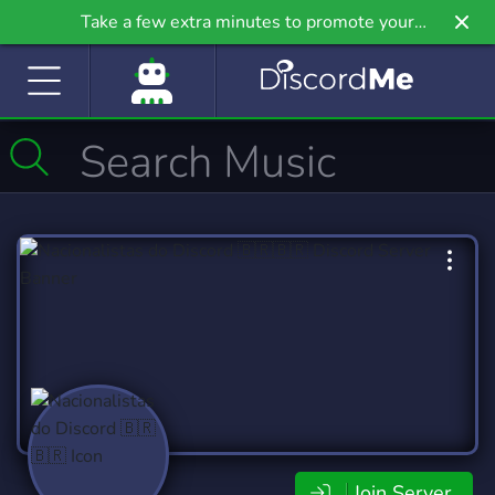
Take a few extra minutes to promote your
community even further on Griv.io, our newest
site.
Join Server