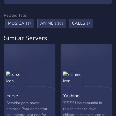
Related Tags:
MUSICA
ANIME
CALLS
117
9,208
17
Similar Servers
curse
Yashino
Servidor para novas
??????? Una comunità in
amizade Para demostrar
rapida crescita dove
seu talento seja noq for
chillare e rilassarsi con gli