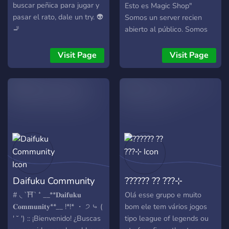
buscar peñica para jugar y
Esto es Magic Shop"
pasar el rato, dale un try. 👽
Somos un server recien
🚬
abierto al público. Somos
un server de kpop. Ven
hacer amigos de gente que
Visit Page
Visit Page
gustan los mismo grupos!
Daifuku Community
?????? ?? ???⊹
# ◟ `⛩️` ⁺ __**𝐃𝐚𝐢𝐟𝐮𝐤𝐮
Olá esse grupo e muito
𝐂𝐨𝐦𝐦𝐮𝐧𝐢𝐭𝐲**__ !*!* ・ ੭ ⤷ (
bom ele tem vários jogos
' ˘ ') :: ¡Bienvenido! ¿Buscas
tipo league of legends ou