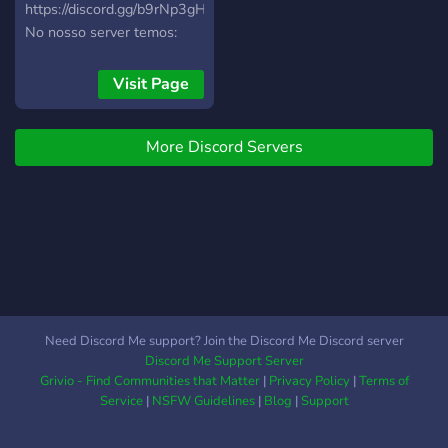
https://discord.gg/b9rNp3gHp6
No nosso server temos:
ᐵ:video_game:Chats de
jogos; ᐵ:headphones:Calls
Visit Page
aleatórias; ᐵ:ok_hand:Uma
possível amizade;
More Discord Servers
ᐵ:radioactive:Livres de
pessoas toxicas;
ᐵ:joy:Memes e shitpost;
ᐵ:books:E chats de
recomendações; ΩDivirta-
se
Need Discord Me support? Join the Discord Me Discord server
Discord Me Support Server
Grivio - Find Communities that Matter
|
Privacy Policy
|
Terms of
Service
|
NSFW Guidelines
|
Blog
|
Support