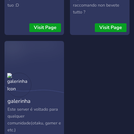
esperamos!**
tuo :D
raccomando non bevete
tutto ?
Visit Page
Visit Page
galerinha
Este server é voltado para
qualquer
comunidade(otaku, gamer e
etc.)