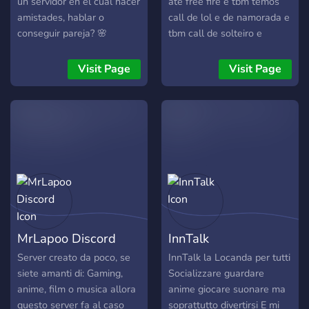
un servidor en el cual hacer
ate free fire e tbm temos
amistades, hablar o
call de lol e de namorada e
conseguir pareja? 🌸
tbm call de solteiro e
Daifuku Community es lo
roblox e genshin tbm
que buscas !! , contamos
valorant :3 e melhor de
Visit Page
Visit Page
con: _ _ ⠀ 🏮 ⊹︵︵︵︵︵
todas call de musica :3
⊹ ୨୧ ⊹ ︵︵︵︵︵ ⊹ 🏮 _ _
https://discord.gg/3sNZBNNVW
⌣ Una **gran variedad** de
canales de texto y voz. _ _
⟡ `🍙` Sistema de
Autoroles. _ _ ⌣
__Miembros y staff
**constantes** y
**amigables.**__ _ _ ⟡ `🫧`
bots de entretenimiento. _ _
MrLapoo Discord
InnTalk
⌣ __**Se buscan alianzas
!!**__ _ _ ⠀ ︶︶︶ ‎𑁯 ︶︶ 🎐
Server creato da poco, se
InnTalk la Locanda per tutti
ㅤ︶︶ ‎𑁯 ︶︶︶ _ _ ✢ ◍ `💌` ❛
siete amanti di: Gaming,
Socializzare guardare
**¡Únete y sé parte de
anime, film o musica allora
anime giocare suonare ma
nuestra comunidad! ¡te
questo server fa al caso
soprattutto divertirsi E mi