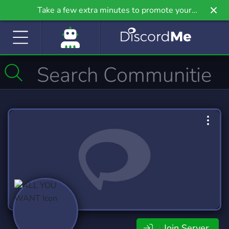
Take a few extra minutes to promote your
community even further on Griv.io, our newest
site.
Join Server