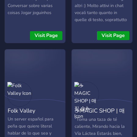
Conversar sobre varias
altri :) Molto attivi in chat
coisas Jogar joguinhos
vocali tanto quanto in
quelle di testo, soprattutto
la sera (e la notte). Poche
ma buone regole, un server
Visit Page
Visit Page
molto libero! Giochi, bot,
musica ed un sacco di nerd
fissati con videogiochi,
anime, manga e tutto
quello che serve per non
avere una vita sociale :) Se
non c'è un bot che volete
assolutamente,
chiedetecelo pure, lo
aggiungeremo! Chat NSFW
Folk Valley
☕MAGIC SHOP | 매
bot: mudae, dank memer,
erisly
직 숍☕
Un server español para
"Toma una taza de té
peña que quiere literal
caliente, Mirando hacia la
hablar de lo que sea y
Vía Láctea Estarás bien,