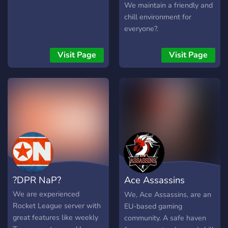
We maintain a friendly and
chill environment for
everyone?.
Visit Page
Visit Page
?DPR NaP?
Ace Assassins
Gaming Community
We are experienced
We, Ace Assassins, are an
Rocket League server with
EU-based gaming
great features like weekly
community. A safe haven