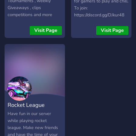
Tournaments , weekly
for gamers to play and chill.
Giveaways , clips
To join:
competitions and more
https://discord.gg/DJkur48
Visit Page
Visit Page
Rocket League
Looking For Games
Have fun in our server
while playing rocket
league. Make new friends
and have the time of your