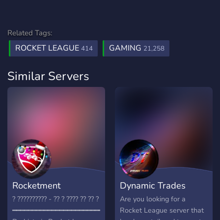
ausgestattet.
Sei pünktlich dabei & verpasse den Start nicht, ansonsten
Related Tags:
sehen wir uns beim nächsten Turnier. Es grüßt, Rocket
ROCKET LEAGUE
GAMING
414
21,258
League Germany Discord
Similar Servers
Rocketment
Dynamic Trades
? ?????????? - ?? ? ???? ?? ?? ?
Are you looking for a
━━━━━━━━━━━━━━━━━━━━━━━━━━━━━━━━━━━━
Rocket League server that