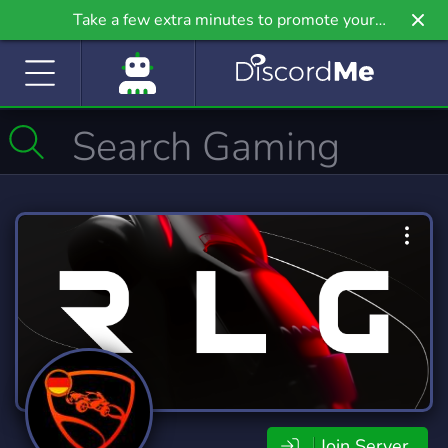
Take a few extra minutes to promote your
community even further on Griv.io, our newest
site.
Join Server