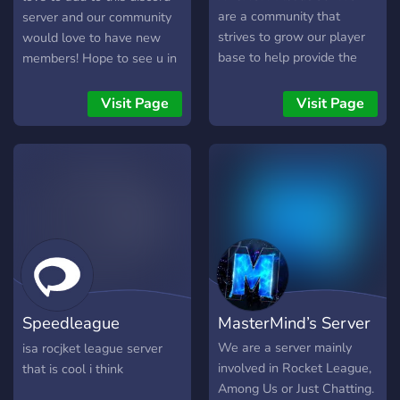
Freestyle-Channel für
gaming experience better
are a community that
server and our community
jeden ? • Trading-Talks und
in every way!
strives to grow our player
would love to have new
-Chats für jede Plattform ?
base to help provide the
members! Hope to see u in
• verschiedene
best possible development
the kingdom
Spielersuchen für jeden
in your chosen game!
Visit Page
Visit Page
Modus ? Zudem sind wir
gut verknüpft mit den
besten deutschsprachigen
Rocket League Spielern
und Freestylern! Auf
unserem Discord sind
ebenfalls einige ???? ???????
(????????, ???, ???????, ???,...)
Speedleague
MasterMind’s Server
Community
We are a server mainly
isa rocjket league server
involved in Rocket League,
that is cool i think
Among Us or Just Chatting.