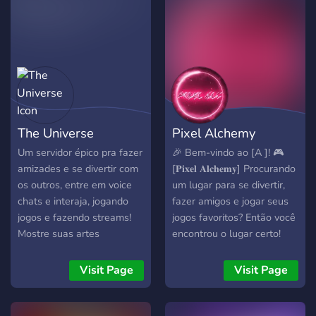
𝙣𝙤𝙫𝙤𝙨 𝙥𝙖𝙧𝙘𝙚𝙞𝙧𝙤𝙨 𝙚
ao Brawl (as mais bonitas
𝙢𝙤𝙣𝙩𝙚 𝙤 𝙨𝙚𝙪 𝙨𝙦𝙪𝙖𝙙. 🤝
ganham prêmios!!) Não
𝘼𝙢𝙗𝙞𝙚𝙣𝙩𝙚 𝙎𝙚𝙜𝙪𝙧𝙤:
perca essa chance de
𝙈𝙤𝙙𝙚𝙧𝙖çã𝙤 𝙖𝙩𝙞𝙫𝙖 𝙥𝙖𝙧𝙖
participar dessa
𝙜𝙖𝙧𝙖𝙣𝙩𝙞𝙧 𝙤 𝙧𝙚𝙨𝙥𝙚𝙞𝙩𝙤
conunidade incrível, entre
𝙢ú𝙩𝙪𝙤. 🚀 𝙉𝙤𝙨𝙨𝙖
agora!!
𝙁𝙞𝙡𝙤𝙨𝙤𝙛𝙞𝙖: 𝙎𝙤𝙢𝙤𝙨 𝙪𝙢𝙖
𝙜𝙧𝙖𝙣𝙙𝙚 𝙛𝙖𝙢í𝙡𝙞𝙖 𝙤𝙣𝙙𝙚
The Universe
Pixel Alchemy
𝙨𝙪𝙖 𝙫𝙤𝙯 𝙞𝙢𝙥𝙤𝙧𝙩𝙖. 💡
𝘿𝙚𝙞𝙭𝙚 𝙨𝙚𝙪 𝙛𝙚𝙚𝙙𝙗𝙖𝙘𝙠 𝙤𝙪
Um servidor épico pra fazer
🎉 Bem-vindo ao [A ]! 🎮
𝙨𝙪𝙜𝙚𝙨𝙩ã𝙤 𝙥𝙖𝙧𝙖
amizades e se divertir com
[𝐏𝐢𝐱𝐞𝐥 𝐀𝐥𝐜𝐡𝐞𝐦𝐲] Procurando
𝙢𝙚𝙡𝙝𝙤𝙧𝙖𝙧𝙢𝙤𝙨 𝙤
os outros, entre em voice
um lugar para se divertir,
𝙨𝙚𝙧𝙫𝙞𝙙𝙤𝙧. ⭐ 𝘿𝙞𝙫𝙞𝙧𝙩𝙖-𝙨𝙚
chats e interaja, jogando
fazer amigos e jogar seus
𝙢𝙪𝙞𝙩𝙤 𝙣𝙤 𝙘𝙝𝙖𝙩 𝙚 𝙨𝙚𝙟𝙖
jogos e fazendo streams!
jogos favoritos? Então você
𝙞𝙢𝙚𝙣𝙨𝙖𝙢𝙚𝙣𝙩𝙚 𝙗𝙚𝙢-
Mostre suas artes
encontrou o lugar certo!
𝙫𝙞𝙣𝙙𝙤(𝙖)!
(Histórias que você
Nosso servidor é uma
escreveu, música ou
comunidade amigável e
Visit Page
Visit Page
desenhos) que você fez
acolhedora onde você
para o público aqui! Uma
pode: 🌟 Conhecer novas
comunidade ainda em
pessoas - Faça amigos de