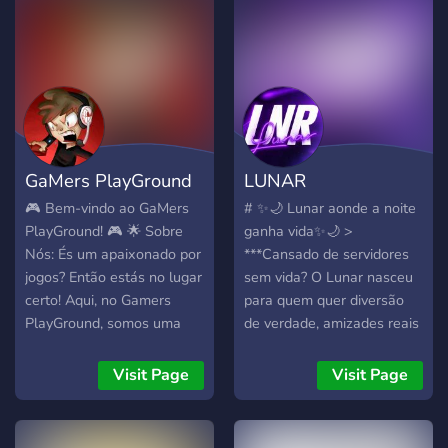
desenvolvimento, por isso
todo o mundo! 🕹️ Jogar
espere mais de nós no
juntos - Participe de
futuro!
partidas emocionantes nos
seus jogos preferidos. 📚
Trocar ideias - Partilhe
dicas, truques e
estratégias. 🎙️ Bate-papo -
GaMers PlayGround
LUNAR
Converse sobre os mais
variados assuntos em
🎮 Bem-vindo ao GaMers
# ✨🌙 Lunar aonde a noite
nossos canais de chat de
PlayGround! 🎮 🌟 Sobre
ganha vida✨🌙 >
voz e texto. 🔗 Junte-se a
Nós: És um apaixonado por
***Cansado de servidores
nós hoje e faça parte dessa
jogos? Então estás no lugar
sem vida? O Lunar nasceu
incrível comunidade!
certo! Aqui, no Gamers
para quem quer diversão
PlayGround, somos uma
de verdade, amizades reais
comunidade acolhedora de
e um ambiente ativo,
gamers que adoram se
organizado e acolhedor.
Visit Page
Visit Page
divertir, competir e
Aqui, a noite ganha voz, cor
compartilhar experiências
e energia.*** > ***🔥 O que
de jogo. Desde os mais
te espera no Lunar: > 🎮