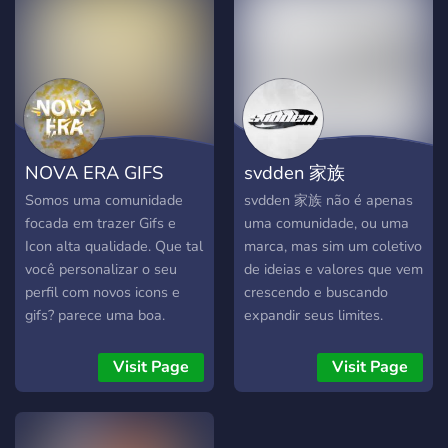
casuais até os hardcore,
Salas de voz e chat sempre
temos espaço para todos
ativas > 💬 Canais
os tipos de jogadores! 🎉 O
temáticos para trocar ideia,
que Oferecemos: Canais de
rir e relaxar > 🌟 Sistema
Voz: para te juntares ao
de cargos e níveis com
pessoal em partidas épicas
recompensas > 🪐 Eventos
ou para aquelas conversas
especiais e atividades
NOVA ERA GIFS
svdden 家族
descontraídas enquanto
semanais > 🤝 Parcerias e
jogas. Canais de Discussão:
divulgação para crescer
Somos uma comunidade
svdden 家族 não é apenas
além dos jogos, podes
junto > 🛠️ Suporte rápido e
focada em trazer Gifs e
uma comunidade, ou uma
discutir sobre hardware,
atencioso > 🎁 Benefícios
Icon alta qualidade. Que tal
marca, mas sim um coletivo
consolas, dicas e tudo que
VIP exclusivos*** ***> 🚀
você personalizar o seu
de ideias e valores que vem
envolve o universo gamer.
Nosso propósito: > Criar
perfil com novos icons e
crescendo e buscando
Comunidade Amigável: a
um espaço seguro,
gifs? parece uma boa.
expandir seus limites.
nossa comunidade é
animado e cheio de boas
Nosso manifesto é fazer
diversa, respeitosa e
vibrações, onde você pode
com que cada um viva sua
Visit Page
Visit Page
sempre disposta a ajudar
ser quem é, conhecer gente
vida da forma mais
novos membros. 💬 Junta-
nova e aproveitar cada
satisfatória possivel,
te a nós e começa a jogar
momento.***
subvertendo a normalidade