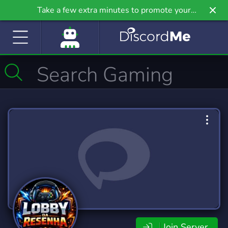
Take a few extra minutes to promote your
community even further on Griv.io, our newest
site.
Join Server