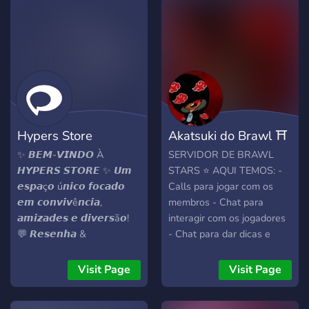
Hypers Store
Akatsuki do Brawl ⛩️
✨ 𝘽𝙀𝙈-𝙑𝙄𝙉𝘿𝙊 À
SERVIDOR DE BRAWL
𝙃𝙔𝙋𝙀𝙍𝙎 𝙎𝙏𝙊𝙍𝙀 ✨ 𝙐𝙢
STARS ⭐️ AQUI TEMOS: -
𝙚𝙨𝙥𝙖ç𝙤 ú𝙣𝙞𝙘𝙤 𝙛𝙤𝙘𝙖𝙙𝙤
Calls para jogar com os
𝙚𝙢 𝙘𝙤𝙣𝙫𝙞𝙫ê𝙣𝙘𝙞𝙖,
membros - Chat para
𝙖𝙢𝙞𝙯𝙖𝙙𝙚𝙨 𝙚 𝙙𝙞𝙫𝙚𝙧𝙨ã𝙤!
interagir com os jogadores
💬 𝙍𝙚𝙨𝙚𝙣𝙝𝙖 &
- Chat para dar dicas e
𝙄𝙣𝙩𝙚𝙧𝙖çã𝙤: 𝘾𝙝𝙖𝙩𝙨 𝙖𝙩𝙞𝙫𝙤𝙨
PUSH no Brawl (Troféus e
𝙥𝙖𝙧𝙖 𝙫𝙤𝙘ê 𝙘𝙤𝙣𝙫𝙚𝙧𝙨𝙖𝙧 𝙚
Ranqueado) - Mandar
Visit Page
Visit Page
𝙨𝙚 𝙙𝙞𝙨𝙩𝙧𝙖𝙞𝙧. 🎮 𝙀𝙨𝙥𝙖ç𝙤
memes e se divertir muito -
𝙂𝙖𝙢𝙚𝙧: 𝙀𝙣𝙘𝙤𝙣𝙩𝙧𝙚
Mandar artes relacionadas