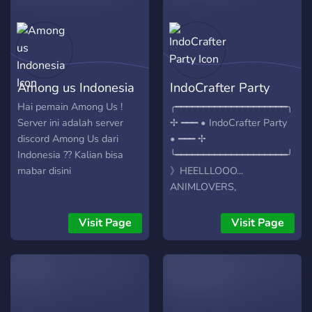
dan mengeksplorasi
saluran-saluran khusus
game yang kami miliki.
Among us Indonesia
IndoCrafter Party
Hai pemain Among Us !
╭━━━━━━━━━━━━━━━━━━━━╮
Server ini adalah server
✢ ━━━ • IndoCrafter Party
discord Among Us dari
• ━━━ ✢
Indonesia ?? Kalian bisa
╰━━━━━━━━━━━━━━━━━━━━╯
mabar disini
》HEELLLOOO...
ANIMLOVERS,
MANGALOVERS,
SOAPERS, BOCILS,
Visit Page
Visit Page
GAMERS DAN BAHKAN
SLEEPERS.. 》KAMI DARI
SERVER IndoCrafter Party
AKAN MENGAJAK ANDA
JOIN KE SERVER