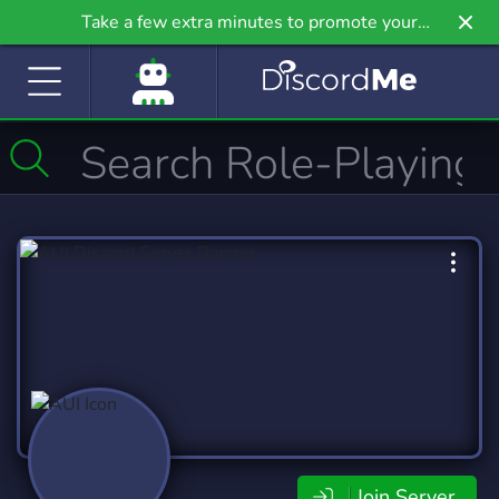
Take a few extra minutes to promote your
community even further on Griv.io, our newest
site.
Join Server