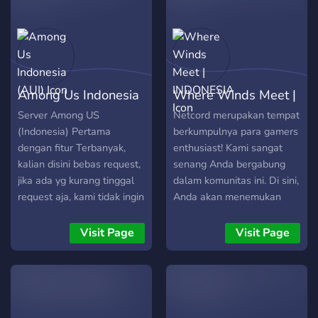
Among Us Indonesia
Where Winds Meet |
(AUI)
INDONESIA
Server Among US
Netcord merupakan tempat
(Indonesia) Pertama
berkumpulnya para gamers
dengan fitur Terbanyak,
enthusiast! Kami sangat
kalian disini bebas request,
senang Anda bergabung
jika ada yg kurang tinggal
dalam komunitas ini. Di sini,
request aja, kami tidak ingin
Anda akan menemukan
membuat banyak aturan ini
sesama pecinta game yang
itu.
siap untuk berbagi
Visit Page
Visit Page
pengalaman, tips, dan tentu
saja, keseruan dalam
bermain bersama. Jangan
ragu untuk berinteraksi,
bergabung dalam obrolan,