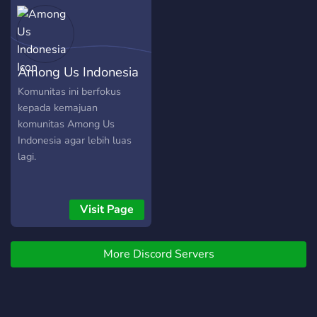
mencari orang-orang keren
untuk bersosialisasi dan
semacamnya, Kami bangga
kamu menjadi teman baru
Among Us Indonesia
kami. Fitur Berita : ? Info
Diskon & Voucher ?Update
Komunitas ini berfokus
info Corona Sistem
kepada kemajuan
Ekonomi : ? Family Friendly
komunitas Among Us
? Reward Level (xp) ?
Indonesia agar lebih luas
Kamu akan naik jabatan
lagi.
otomatis ?️ Kamu bisa jadi
anggota parlements
Ruangan : ? Musik ( Spotify,
Visit Page
youtube, soundcloud ) ?️
Storyfeel, Bisa Curhat :(
kita dengerin kok ? Meme
More Discord Servers
Receh & Shitpost ?‍? Ada
Classroom, ruang curhat ?
Korean, Kpop Drama ?