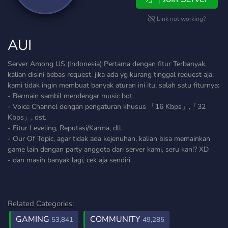
Link not working?
AUI
Server Among US (Indonesia) Pertama dengan fitur Terbanyak,
kalian disini bebas request, jika ada yg kurang tinggal request aja,
kami tidak ingin membuat banyak aturan ini itu, salah satu fiturnya:
- Bermain sambil mendengar music bot.
- Voice Channel dengan pengaturan khusus 「16 Kbps」,「32
Kbps」, dst.
- Fitur Leveling, Reputasi/Karma, dll.
- Our Of Topic, agar tidak ada kejenuhan, kalian bisa memainkan
game lain dengan party anggota dari server kami, seru kan!? XD
- dan masih banyak lagi, cek aja sendiri.
Related Categories:
GAMING
COMMUNITY
53,841
49,285