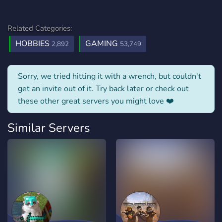
Related Categories:
HOBBIES
GAMING
2,892
53,749
Sorry, we tried hitting it with a wrench, but couldn't
get an invite out of it. Try back later or check out
these other great servers you might love ❤️
Similar Servers