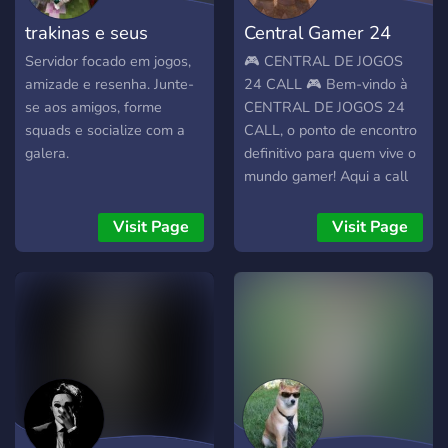
trakinas e seus
Central Gamer 24
amigos
CALL
Servidor focado em jogos,
🎮 CENTRAL DE JOGOS
amizade e resenha. Junte-
24 CALL 🎮 Bem-vindo à
se aos amigos, forme
CENTRAL DE JOGOS 24
squads e socialize com a
CALL, o ponto de encontro
galera.
definitivo para quem vive o
mundo gamer! Aqui a call
nunca para 🔊 — seja para
jogar, trocar ideias, montar
Visit Page
Visit Page
squad, competir ou só
resenhar. 💥 O que você
encontra aqui: • Calls
ativas 24h • Comunidade
focada em jogos online •
Squads, parcerias e
amizades • Eventos,
partidas e muita zoeira •
Respeito, diversão e