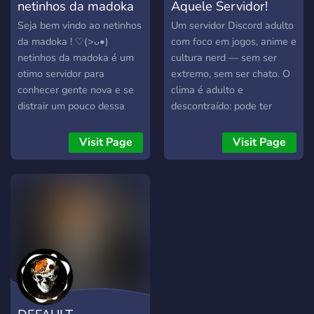
netinhos da madoka
Aquele Servidor!
Seja bem vindo ao netinhos
Um servidor Discord adulto
da madoka ! ♡(>ᴗ•)
com foco em jogos, anime e
netinhos da madoka é um
cultura nerd — sem ser
otimo servidor para
extremo, sem ser chato. O
conhecer gente nova e se
clima é adulto e
distrair um pouco dessa
descontraído: pode ter
vida merda Seja pra falar
palavrão, humor pesado,
besteira, mandar meme,
conversa íntima, mas
Visit Page
Visit Page
jogar alguma coisa ou só
sempre com respeito
ficar em call sem dizer
mútuo. A ideia é ser um
nada — todo mundo aqui é
lugar onde a galera se
super amigavel A galera é
sente em casa, não mais
gente boa, o clima é leve e
um servidor genérico e
ninguém precisa fingir ser
abandonado. O diferencial
outra pessoa, até pq ngm
está na gestão
vai te julgar aqui Se vc
transparente — staff
curte fazer amizade de,
presente, comunicativa, que
jogar, conversar pra passar
avisa o que vem por aí,