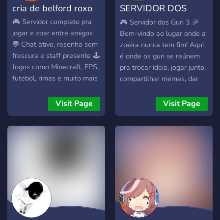
cria de belford roxo
SERVIDOR DOS
também os seguintes
EVENTOS QUE
chats: ►Chat-geral,
ENVOLVAM LULZ
GURI
🎮 Servidor completo pra
🎮 Servidor dos Guri 3 🎉
memes, mídia, comandos,
VIOLENTA!
jogar e zoar entre amigos
Bem-vindo ao lugar onde a
sugestões e dúvidas,
💬 Chat ativo, resenha sem
zoeira nunca tem fim! Aqui
pérolas do server, também
frescura e staff presente 🕹️
é onde os guri se reúnem
contendo tópicos sobre o
Jogos como Minecraft, FPS,
pra trocar ideia, jogar junto,
assunto que você quiser. E
futebol, rimas e muito mais
compartilhar memes, dar
além disso, tem sistema de
🎤 Calls, eventos,
risada e criar história. 🔥
registro e cores gratuitas.
campeonatos e sorteios 🤝
Comunidade ativa 🎲
Visit Page
Visit Page
►Bots de jogos: gartic,
Comunidade amigável pra
Games, música, memes e
akinator, mudae e uno.
fazer amizade e se divertir
papo reto 🎤 Calls
►Servidor mais completo
👉 Entra aí e vira parte da
organizadas e eventos 🛡️
que você verá, venha nos
resenha!
Staff parceira e ambiente
conhecer, estaremos
leve Junta-te aos guri e
ansiosos em te receber!
cola com a gente nessa
════ ∴❈∴ ════
resenha!