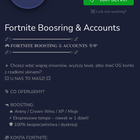
Link not working?
Fortnite Boosring & Accounts
🌌✨━━━━━━━━━━━━━━━━━━━━━━━✨🌌
🎮 𝐅𝐎𝐑𝐓𝐍𝐈𝐓𝐄 𝐁𝐎𝐎𝐒𝐓𝐈𝐍𝐆 & 𝐀𝐂𝐂𝐎𝐔𝐍𝐓𝐒 🎯💸
🌌✨━━━━━━━━━━━━━━━━━━━━━━━✨🌌
🔹 Chcesz wbić więcej crownów, wyższy level, albo mieć OG konto
z rzadkimi skinami?
💥 U NAS TO MASZ! 💥
🌀 CO OFERUJEMY?
🔫 BOOSTING:
🔥 Areny / Crown Wins / XP / Misje
⚡ Ekspresowe tempo – nawet w 1 dzień!
🛡️ 100% bezpieczeństwa i dyskrecji
🎁 KONTA FORTNITE: