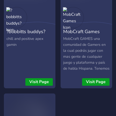
?bobbitts buddys?
MobCraft Games
chill and positive apex
MobCraft GAMES una
gamin
comunidad de Gamers en
la cual podrás jugar con
mas gente de cualquier
juego y plataforma y país
de habla Hispana. Tenemos
canales para muchos
juegos, sorteos, equipo
Visit Page
Visit Page
eSports, ligas, servidor
abierto de Minecraft,
economía que podrás
canjear por items,
Streamers, podrás diseñar