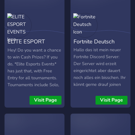
thats your thing We are
also always taking in
suggestions for our server
ELITE ESPORT
Fortnite Deutsch
EVENTS
Hallo das ist mein neuer
Hey! Do you want a chance
Fortnite Discord Server:
to win Cash Prizes? If you
Der Server wird erzeit
do, *Elite Esports Events*
eingerichtet aber dauert
has just that, with Free
noch alles ein bisschen. Ihr
Entry for all tournaments.
könnt gerne drauf joinen
Tournaments include Solo,
und dann ein bisschen aktiv
Duo, Trio, and Clan Wars
mit eluten reden. Derzeit
Tournaments! Elite Esports
Visit Page
Visit Page
sind nicht viele drauf aber
Events has given over
ich will versuchen den
$1500 and they wont be
server groß zu machen.
stopping anytime soon! The
Würde mich freuen wenn
server is very organized
ihr mir auf diesem weg
with good staff! Come join