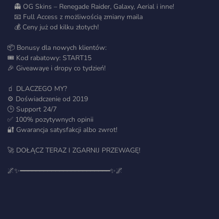
👻 OG Skins – Renegade Raider, Galaxy, Aerial i inne!
📧 Full Access z możliwością zmiany maila
💰 Ceny już od kilku złotych!
📦 Bonusy dla nowych klientów:
🎟️ Kod rabatowy: START15
🎉 Giveawaye i dropy co tydzień!
🧃 DLACZEGO MY?
⚙️ Doświadczenie od 2019
🕒 Support 24/7
✅ 100% pozytywnych opinii
🔐 Gwarancja satysfakcji albo zwrot!
🚀 DOŁĄCZ TERAZ I ZGARNIJ PRZEWAGĘ!
🌌✨━━━━━━━━━━━━━━━━━━━━━━━✨🌌