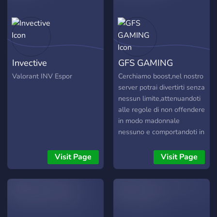
helfen könntet
us for a chance to win
giveaways and
Tournaments for real
money.
https://discord.gg/Xb8wzUx
Invective
GFS GAMING
Valorant INV Espor
Cerchiamo boost,nel nostro
server potrai divertirti senza
nessun limite,attenuandoti
alle regole di non offendere
in modo madonnale
nessuno e comportandoti in
maniera adeguata.
Visit Page
Visit Page