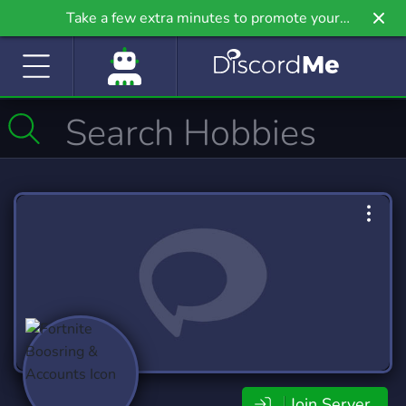
Take a few extra minutes to promote your
community even further on Griv.io, our newest
site.
Join Server