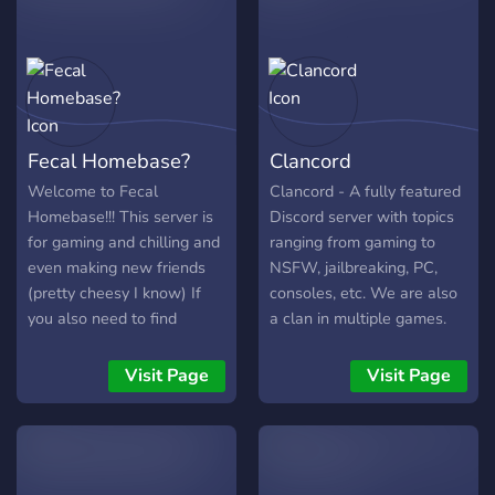
Fecal Homebase?
Clancord
Welcome to Fecal
Clancord - A fully featured
Homebase!!! This server is
Discord server with topics
for gaming and chilling and
ranging from gaming to
even making new friends
NSFW, jailbreaking, PC,
(pretty cheesy I know) If
consoles, etc. We are also
you also need to find
a clan in multiple games.
someone for a team in a
game you can come here to
Visit Page
Visit Page
meet people to play with
We also have multiple bots
that include gambling,
music, and even nsfw if