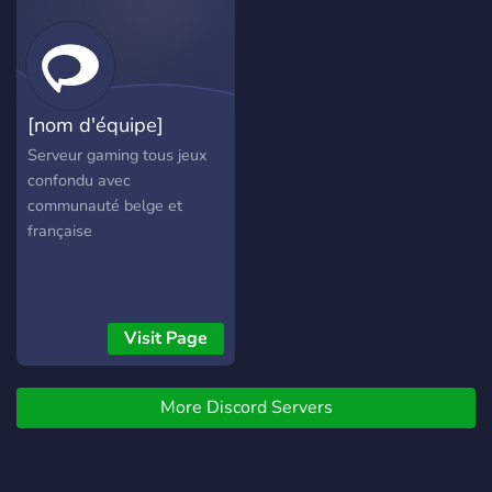
tu propia equipación o
merchandising de tu team y
mucho más! ¡Únete a
nuestra comunidad Gamer!
Este Servidor es una
[nom d'équipe]
Comunidad Gaming de PC y
Consola en la cual podras
Serveur gaming tous jeux
encontrar Gente para jugar
confondu avec
y hacer amigos. Casi
communauté belge et
siempre que te metas
française
encontraras a alguien para
jugar, Pero....¿Que juegos
puedo encontrar? -
Encontraras en cada juegos
Visit Page
de la siguiente lista sus
respectivas salas de textos
(para buscar partida) y sus
More Discord Servers
canales de Voz para hablar
con otros usuarios.