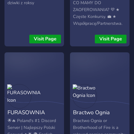
dziwki z roksy
CO MAMY DO
ZAOFEROWANIA? 💜 ★
Częste Konkursy. 💼 ★
Współpracę/Partnerstwa.
💱 ★ Strefy VIP i dla
Boosterów. ❤️‍🔥 ★ Miła
Visit Page
Visit Page
atmosfera. 🌆 ★ Szybka
Pomoc. 🧿 ★ Możliwość
szukania graczy do
wspólnego grania. 📈 ★
Estetyczny wygląd
serwera. 💸 ★ Swobodną i
miłą atmosferę do gadania
z innymi. 🤖 ★ Autorski bot
- w budowie. 📜 ★ Prosty
regulamin oparty na
FURASOWNIA
Bractwo Ognia
wzajemnym szacunku. 👥 ★
Boosty, dają dostęp do
🌟🔥 Poland's #1 Discord
Bractwo Ognia or
kanałów, np. metoda na
Server | Najlepszy Polski
Brotherhood of Fire is a
free mc premium lub strone