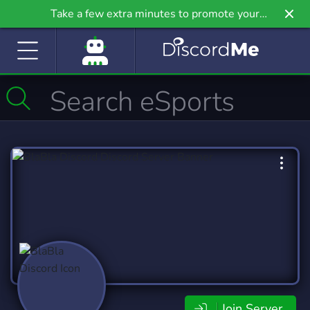
Take a few extra minutes to promote your
community even further on Griv.io, our newest
site.
Join Server