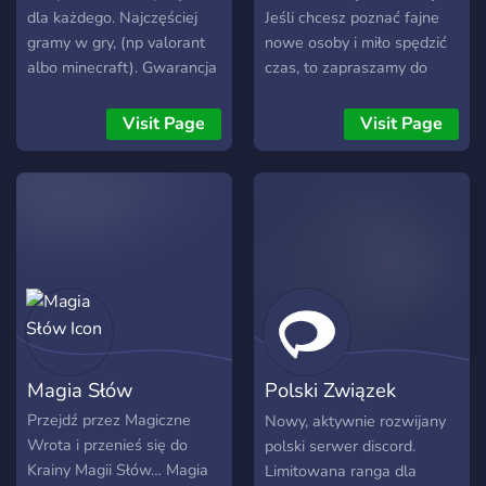
series. Access upon
dla każdego. Najczęściej
Jeśli chcesz poznać fajne
acceptance of the terms
gramy w gry, (np valorant
nowe osoby i miło spędzić
and conditions and
albo minecraft). Gwarancja
czas, to zapraszamy do
assignment of a rank on
dobrej zabawy*. *W razie
dołączenia. Posiadamy
the roles channel. ★ Due
złej zabawy możesz
sporo kanałów
Visit Page
Visit Page
to lack of interest, sections
napisać do nas o zwrot
tematycznych, wiec
for The Division 2, Anthem,
zabawy
kinomaniacy, gracze,
Destiny 2, Borderlands etc.
wielbiciele memów,
have been closed.
czarnego humoru, muzyki,
Nevertheless, you will find
czy zwierząt, znajdą coś dla
many players for other
siebie. Posiadamy również
titles with us. In the future,
kanały +18 i czaty
we plan to open a section
głosowe.
for new games like Diablo
4.
Magia Słów
Polski Związek
Memiarzy (Młyn)
Przejdź przez Magiczne
Nowy, aktywnie rozwijany
Wrota i przenieś się do
polski serwer discord.
Krainy Magii Słów… Magia
Limitowana ranga dla