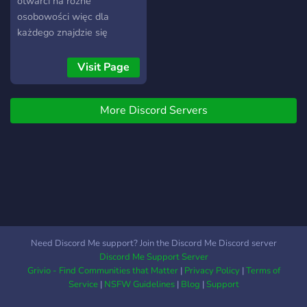
otwarci na różne
autorskiego bota
osobowości więc dla
„Czarusia”, ✦ strefę for fun,
każdego znajdzie się
zwaną „bawialnią”, ✦
miejsce! Jeśli lubisz
rozwijającą się
minimalizm, to nie ma tu
Visit Page
społeczność. To jak, dasz
niepotrzebnych zapychaczy,
się ponieść Magii Słów?
tylko kilka kanałów. Chętnie
More Discord Servers
cię tu przywitamy miau
miau miau. LINK DO
ZAPROSZENIA
https://discord.gg/DGQZ88VA5b
Need Discord Me support? Join the Discord Me Discord server
Discord Me Support Server
Grivio - Find Communities that Matter
|
Privacy Policy
|
Terms of
Service
|
NSFW Guidelines
|
Blog
|
Support