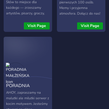
Słów to miejsce dla
pierwszych 100 osób.
każdego — zrzeszamy
Memy i przyjemna
artystów, pisarzy, graczy,
atmosfera. Dołącz do nas!
grafików, lektorów,
muzyków, ludzi
Visit Page
Visit Page
kreatywnych, ale też takich,
którzy dopiero szukają
swojego życiowego hobby.
Oferujemy także: ✦
kreatywne zabawy i
tematyczne wyzwania, ✦
cotygodniowe dyskusje na
temat szeroko pojętej
sztuki, ✦ pracownie dla
lektorów, grafików,
PORADNIA
muzyków, graczy oraz
pisarzy, ✦ dawkę
MAŁŻEŃSKA
AHOY, zapraszamy na
pozytywnej energii i
malutki ale milutki serwer z
motywacji do działania, ✦
kocim motywem. Jesteśmy
szeroki wybór ról, ✦