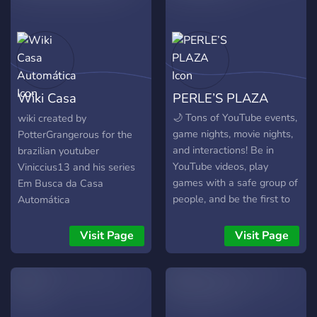
francophones souhaitant
rejoindre un espace stable,
mature et orienté vers le
jeu en équipe.
Wiki Casa
PERLE’S PLAZA
Automática
🌙 Tons of YouTube events,
wiki created by
game nights, movie nights,
PotterGrangerous for the
and interactions! Be in
brazilian youtuber
YouTube videos, play
Viniccius13 and his series
games with a safe group of
Em Busca da Casa
people, and be the first to
Automática
know when new videos are
posted! Including - Roblox -
Visit Page
Visit Page
Minecraft - Among Us …
and more!