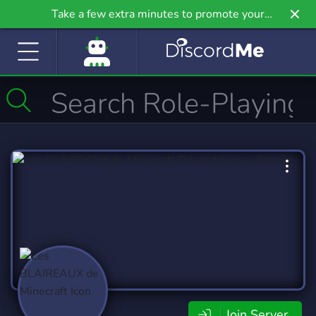
Take a few extra minutes to promote your
community even further on Griv.io, our newest
site.
Join Server