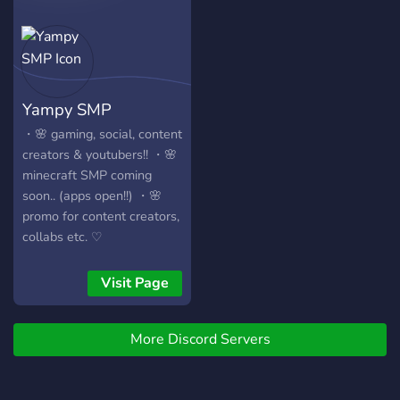
Whether you're into FPS,
RPGs, MOBAs, or anything
in between, there's
something here for
everyone. Don't miss out on
Yampy SMP
exclusive tournaments, epic
gaming nights, and the
・🌸 gaming, social, content
chance to win awesome
creators & youtubers!! ・🌸
prizes. Level up your
minecraft SMP coming
gaming experience – join
soon.. (apps open!!) ・🌸
8K Network today!" Feel
promo for content creators,
free to customize this
collabs etc. ♡
description further to better
fit the specific features and
Visit Page
atmosphere of your gaming
community on Discord.
More Discord Servers