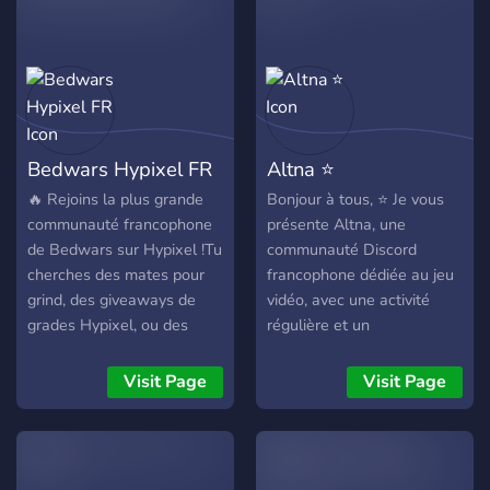
Bedwars Hypixel FR
Altna ⭐
🔥 Rejoins la plus grande
Bonjour à tous, ⭐ Je vous
communauté francophone
présente Altna, une
de Bedwars sur Hypixel !Tu
communauté Discord
cherches des mates pour
francophone dédiée au jeu
grind, des giveaways de
vidéo, avec une activité
grades Hypixel, ou des
régulière et un
événements fun ? Ne
environnement structuré.
cherche plus, on est là pour
Notre jeu principal est
Visit Page
Visit Page
toi ! 🚀
Minecraft, mais nous jouons
également à d’autres titres
selon les intérêts des
membres. 🎮 Ce que nous