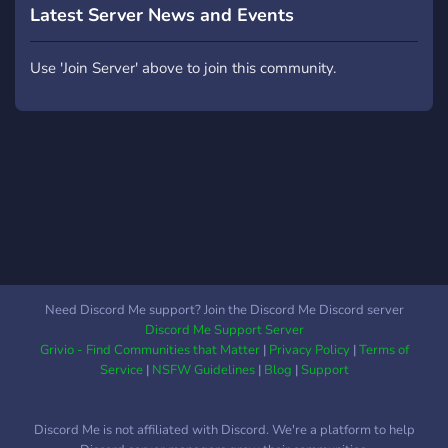
gegeneinander zu
back, my only real rule is
Latest Server News and Events
konkurrieren.
dont be a bigot lol.
▬▬▬▬▬▬▬▬▬▬▬▬▬▬▬▬▬▬▬▬▬▬▬▬▬▬▬▬▬▬
Use 'Join Server' above to join this community.
Suggestions Welcome: I'm
always open to
suggestions for server
ideas, videos, and more!
Feel free to shout them
out! Thank You for Reading!
I hope to see you and chat!
Need Discord Me support? Join the Discord Me Discord server
Discord Me Support Server
Grivio - Find Communities that Matter
|
Privacy Policy
|
Terms of
Service
|
NSFW Guidelines
|
Blog
|
Support
Discord Me is not affiliated with Discord. We're a platform to help