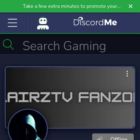
Take a few extra minutes to promote your
community even further on Griv.io, our newest
site.
Offline