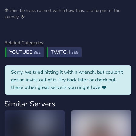
🌟 Join the hype, connect with fellow fans, and be part of the
journey! 🌟
Related Categories:
YOUTUBE
TWITCH
852
359
Sorry, we tried hitting it with a wrench, but couldn't
get an invite out of it. Try back later or check out
these other great servers you might love ❤️
Similar Servers