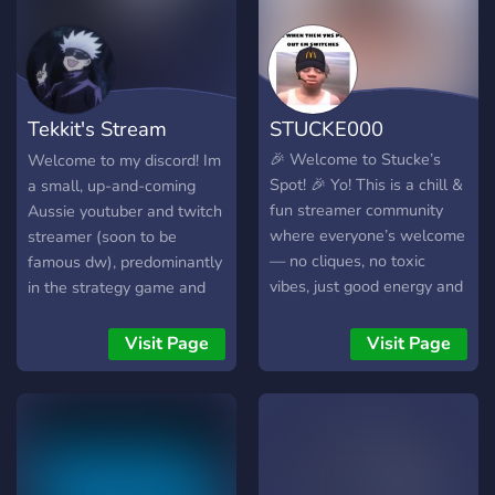
Tekkit's Stream
STUCKE000
Discord
🎉 Welcome to Stucke’s
Welcome to my discord! Im
Spot! 🎉 Yo! This is a chill &
a small, up-and-coming
fun streamer community
Aussie youtuber and twitch
where everyone’s welcome
streamer (soon to be
— no cliques, no toxic
famous dw), predominantly
vibes, just good energy and
in the strategy game and
laughs 😎 I’m Stucke, a
Minecraft communities. I
streamer who does public
love to support other small
Visit Page
Visit Page
pranks, desktop, and IRL
content creators! We also
streams (nah, I’m not a Kai
happily accept up-and-
clone 😂). I’m all about
coming writers and musical
making people laugh and
artists lookin to have some
creating a space where you
chill times. Hope to catch
can hang out, talk, and
y'all in there and let me