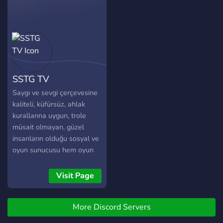
consequat. Duis aute irure
dolor in reprehenderit in
voluptate velit esse cillum
dolore eu fugiat nulla
pariatur. Excepteur sint
occaecat cupidatat non
SSTG TV
proident, sunt in culpa qui
officia deserunt mollit anim
Saygı ve sevgi çerçevesine
id est laborum.
kaliteli, küfürsüz, ahlak
kurallarına uygun, trole
müsait olmayan, güzel
insanların olduğu sosyal ve
oyun sunucusu hem oyun
oynamak hem sohbet
etmek isteyenler için
Visit Page
buradayız sizleride aramıza
bekleriz.
More Discord Servers