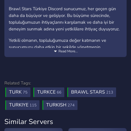
Brawl Stars Türkiye Discord sunucumuz, her geçen gün
daha da büyüyor ve gelişiyor. Bu büyüme sürecinde,
topluluğumuzun ihtiyaçlarını karşılamak ve daha iyi bir
deneyim sunmak adına yeni yetkililere ihtiyaç duyuyoruz.
Yetkili olmanın, topluluğumuza değer katmanın ve
sunucumuzu daha etkin bir şekilde yönetmenin
Read More...
heyecanını yaşamak isteyen herkesi başvurmaya davet
ediyoruz. Siz de Brawl Stars'a olan sevginizle dolu, etkili
iletişim becerilerine sahip ve sorumluluk almaktan
çekinmeyen biriyseniz, aramızda yer almak için en uygun
adaysınız!
Related Tags:
TURK
TURKCE
BRAWL STARS
Yetkili alımı sürecimiz titizlikle yürütülecek ve her adayın
75
66
213
başvurusu detaylı bir şekilde incelenecektir. Uygun
TURKIYE
TURKISH
adaylarla mülakatlar yapılacak ve en uygun kişiler
115
274
sunucumuzun yetkili kadrosuna katılacaktır.
Similar Servers
Unutmayın, yetkili olmak sadece bir unvan değil, aynı
zamanda bir sorumluluktur. Bu sorumluluğu üstlenmeye