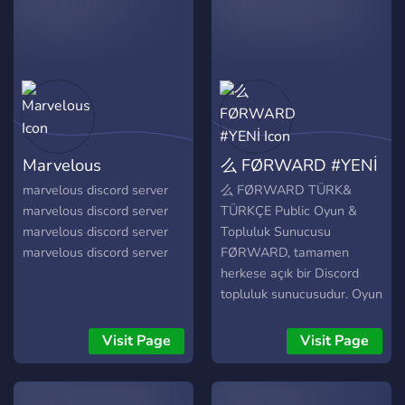
sunucusu. 2017 yılında
kurulan Discord
sunucumuz, Türk DayZ
oyuncularının bir araya
gelip eğlenceli vakit
geçirebileceği, yeni
arkadaşlar edinebileceği bir
platformdur.
Marvelous
么 FØRWARD #YENİ
marvelous discord server
么 FØRWARD TÜRK&
marvelous discord server
TÜRKÇE Public Oyun &
marvelous discord server
Topluluk Sunucusu
marvelous discord server
FØRWARD, tamamen
herkese açık bir Discord
topluluk sunucusudur. Oyun
oynamayı seven, sohbet
etmeyi seven ve yeni
Visit Page
Visit Page
insanlarla tanışmak isteyen
herkes için oluşturulmuştur.
Sohbet & Topluluk Günlük