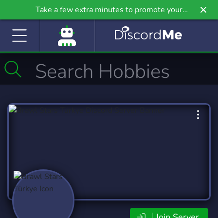
Take a few extra minutes to promote your
community even further on Griv.io, our newest
site.
Join Server