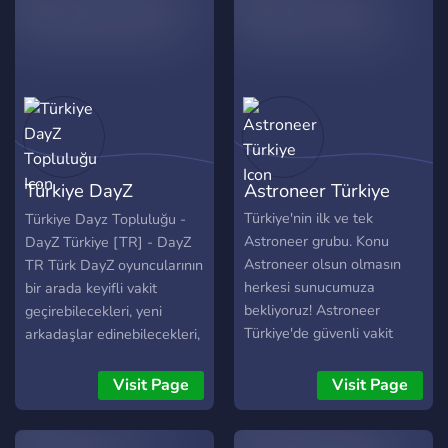
hazır olan herkesi aramızda görmekten mutluluk
duyacağız!
Başvurularınızı sabırsızlıkla bekliyoruz!
Saygılarımızla,
Brawl Stars Türkiye Discord Sunucusu Yönetimi
Türkiye DayZ
Astroneer Türkiye
Topluluğu
Türkiye'nin ilk ve tek
Türkiye Dayz Topluluğu -
Astroneer grubu. Konu
DayZ Türkiye [TR] - DayZ
Astroneer olsun olmasın
TR Türk DayZ oyuncularının
herkesi sunucumuza
bir arada keyifli vakit
bekliyoruz! Astroneer
geçirebilecekleri, yeni
Türkiye'de güvenli vakit
arkadaşlar edinebilecekleri,
geçirebilirsiniz.
oyun hakkında bilgi
alabilecekleri ve
Visit Page
Visit Page
tecrübelerini
paylaşabilecekleri topluluk