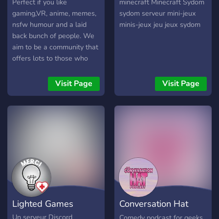
Perfect if you like
minecraft Minecraft Sydom
gaming,VR, anime, memes,
sydom serveur mini-jeux
nsfw humour and a laid
minis-jeux jeu jeux sydom
back bunch of people. We
aim to be a community that
offers lots to those who
are seeking a open and
friendly environment as
Visit Page
Visit Page
well as unmoderated
channels. Feel free to stop
by and hang out with your
friends!
https://discord.gg/SvFFxCgKW2
Lighted Games
Conversation Hat
Podcast
Un serveur Discord
Comedy podcast for geeks,