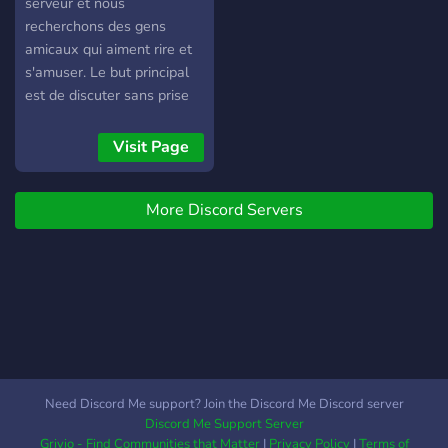
serveur et nous
recherchons des gens
amicaux qui aiment rire et
s'amuser. Le but principal
est de discuter sans prise
de tête et s'amuser Nous
avons une partie dédiée
Visit Page
aux jeux vidéo. Nous
cherchons également des
More Discord Servers
développeurs pour des
projets et/ou simplement
pour s'aider ou discuter Si
vous pensez que ca vous
correspond, rejoignez nous !
Et profitez de : ★Un staff
active et expert, à l'écoute
et amical ★Des bots
amusants, dont les bots
Need Discord Me support? Join the Discord Me Discord server
personnels du staff ★Des
Discord Me Support Server
salons divers, toujours plus
Grivio - Find Communities that Matter
|
Privacy Policy
|
Terms of