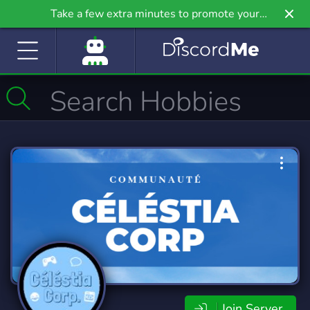
Take a few extra minutes to promote your
community even further on Griv.io, our newest
site.
Join Server