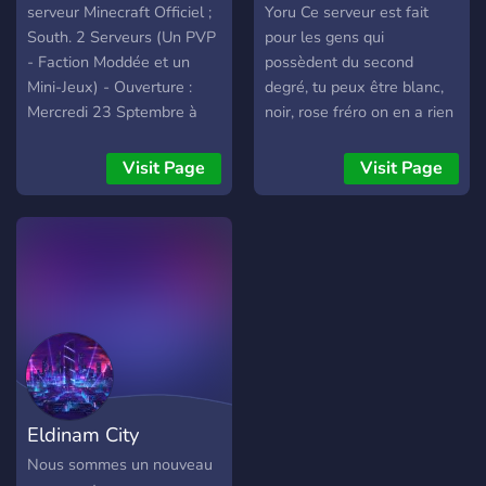
serveur Minecraft Officiel ;
Yoru Ce serveur est fait
South. 2 Serveurs (Un PVP
pour les gens qui
- Faction Moddée et un
possèdent du second
Mini-Jeux) - Ouverture :
degré, tu peux être blanc,
Mercredi 23 Sptembre à
noir, rose fréro on en a rien
17h !
à foutre tant que tu es
drôle. 1) Accepte tout le
Visit Page
Visit Page
monde. (on aime même les
juifs) 2) Un staff accueillant
et chaleureux ! (après ça
dépend du point de vue) 3)
Puis on a des émojis
vraiment cool Je ne vais
pas m'attarder sur tout ce
qu'il y a sur le serveur, car
ça serait trop long (c'est
chiant on va pas se le
Eldinam City
cacher) Donc rejoins-nous
pour des barres de rire
Nous sommes un nouveau