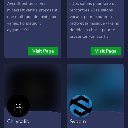
Aycraft est un serveur
-Des salons pour faire des
minecraft vanilla proposant
rencontres -Des salons
une multitude de mini-jeux
vocaux pour écouter la
variés. Fondateur :
radio et la musique -Pleins
aygame101
de rôles a choisir pour te
présenter -Un staff a
l'écoute -Des salons pour
jouer avec vos amis -Salon
Visit Page
Visit Page
Publicité
Chrysalis
Sydom