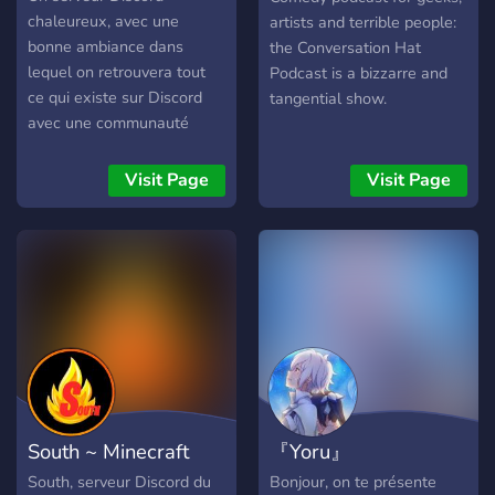
chaleureux, avec une
artists and terrible people:
bonne ambiance dans
the Conversation Hat
lequel on retrouvera tout
Podcast is a bizzarre and
ce qui existe sur Discord
tangential show.
avec une communauté
unique, active, nombreuse
et chaleureuse ?.
Visit Page
Visit Page
South ~ Minecraft
『Yoru』
South, serveur Discord du
Bonjour, on te présente