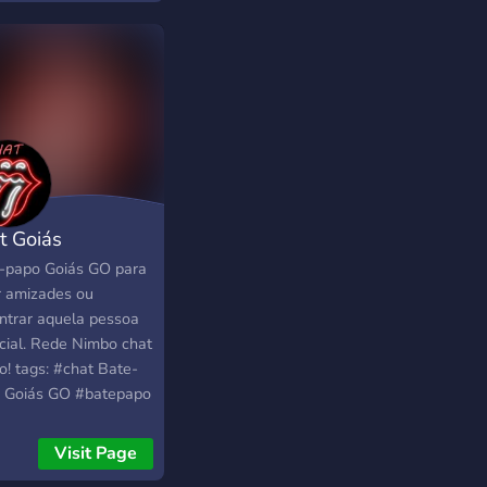
ima #namoro
ima #salas de
papo Roraima
hor bate papo de
ima #chat gpt #chat ,
t Goiás
-papo Goiás GO para
r amizades ou
ntrar aquela pessoa
cial. Rede Nimbo chat
o! tags: #chat Bate-
 Goiás GO #batepapo
-papo Goiás GO
t Bate-papo Goiás
Visit Page
bate-papo Goiás GO