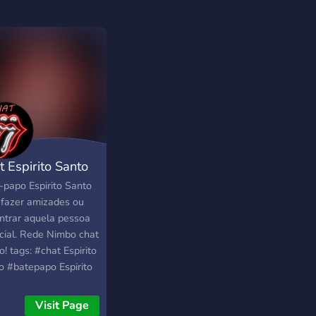
t Espirito Santo
-papo Espirito Santo
 fazer amizades ou
ntrar aquela pessoa
cial. Rede Nimbo chat
! tags: #chat Espirito
o #batepapo Espirito
o #chat ES
epapo ES #chat
Visit Page
rito Santo #amizade