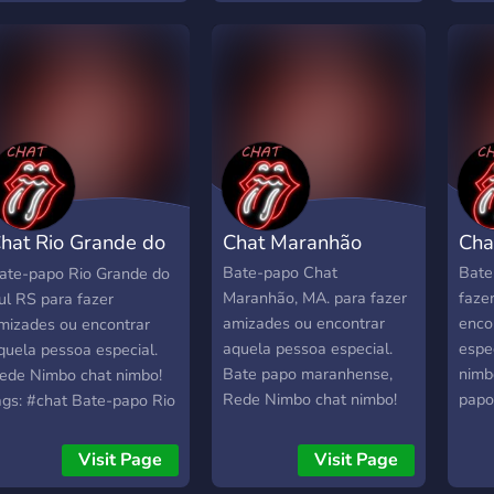
ará#salas de batepapo
estado do Pernambuco
Rora
ará #melhor bate papo
#namoro Pernambuco
Rora
o Pará #chat gpt #chat ,
#salas de batepapo PE
bate
batepapo
#melhor bate papo do
#mel
Pernambuco #chat gpt
Rora
#
hat Rio Grande do
Chat Maranhão
Cha
ul RS
Bate-papo Chat
Bate
ate-papo Rio Grande do
Maranhão, MA. para fazer
faze
ul RS para fazer
amizades ou encontrar
enco
mizades ou encontrar
aquela pessoa especial.
espe
quela pessoa especial.
Bate papo maranhense,
nimb
ede Nimbo chat nimbo!
Rede Nimbo chat nimbo!
papo
ags: #chat Bate-papo Rio
Salas de batepapo grátis e
Bate
rande do Sul RS
ilimitadas! Venha conferir
#cha
batepapo Bate-papo Rio
Visit Page
Visit Page
o melhor chat do Brasil.
GO #
rande do Sul RS #chat