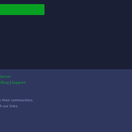
t Goiás GO bate-papo
no #amizade estado
oiás GO #namoro
-papo Goiás GO
as de batepapo Bate-
 Goiás GO #melhor
 papo de Goiás GO
-papo Goiás GO
 gpt #chat ,
epapo
Server
|
Blog
|
Support
w their communities.
 our links.