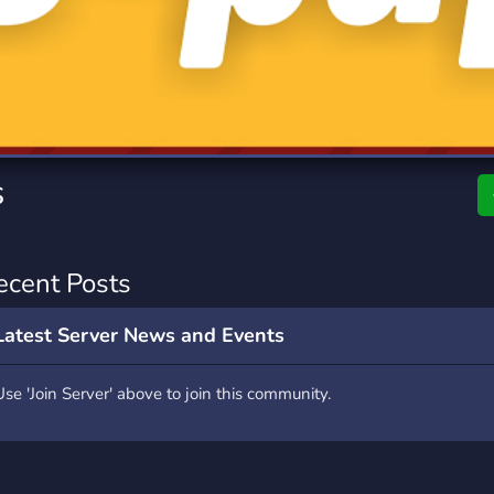
rading
Travel
0 Servers
111 Servers
riting
Xbox
5 Servers
233 Servers
s
ecent Posts
Latest Server News and Events
Use 'Join Server' above to join this community.