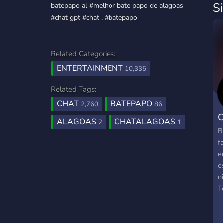
S
batepapo al #melhor bate papo de alagoas
#chat gpt #chat , #batepapo
Related Categories:
ENTERTAINMENT
10,335
Related Tags:
CHAT
BATEPAPO
2,760
86
C
ALAGOAS
CHATALAGOAS
2
1
B
f
e
e
n
T
T
#
#