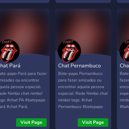
ocantins #namoro
#salas de batepapo Piauí
esta
ocantins #salas de
#melhor bate papo do
#nam
atepapo tocantins
Piauí #chat gpt #chat ,
#sal
melhor bate papo de
#batepapo
Espi
ocantins #chat gpt #chat
bate
 #batepapo
Sant
#bat
hat Pará
Chat Pernambuco
Cha
ate-papo Pará para fazer
Bate-papo Pernambuco
Bate
mizades ou encontrar
para fazer amizades ou
faze
quela pessoa especial.
encontrar aquela pessoa
enco
ede Nimbo chat nimbo!
especial. Rede Nimbo chat
espe
ags: #chat PA #batepapo
nimbo! tags: #chat
nimb
ará #chat Pará,
Pernambuco #batepapo
#bat
batepapo Pará #chat
Pernambuco #chat PE
Rora
araense #amizade
#batepapo PE #chat
Rora
Visit Page
Visit Page
stado do Pará, #namoro
Pernambuco #amizade
#ami