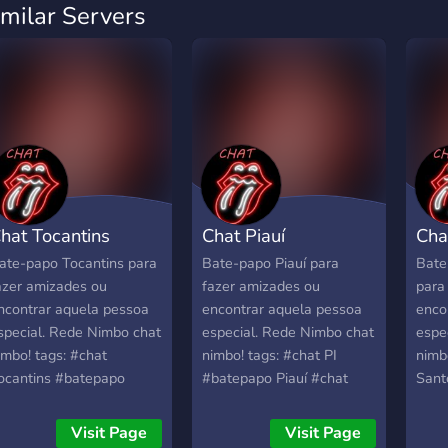
imilar Servers
hat Tocantins
Chat Piauí
Cha
ate-papo Tocantins para
Bate-papo Piauí para
Bate
azer amizades ou
fazer amizades ou
para
ncontrar aquela pessoa
encontrar aquela pessoa
enco
special. Rede Nimbo chat
especial. Rede Nimbo chat
espe
imbo! tags: #chat
nimbo! tags: #chat PI
nimbo
ocantins #batepapo
#batepapo Piauí #chat
Sant
ocantins #chat Tocantins
Piauí #batepapo pi #chat
Sant
batepapo TO #chat TO
Piauí#amizade estado do
#bat
Visit Page
Visit Page
amizade estado do
Piauí. #namoro Piauí
Espi