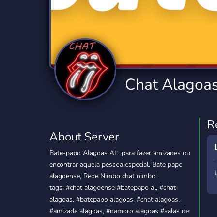
Technology
Tournaments
T
2,834 Servers
343 Servers
1,15
Twitch
Virtual Reality
W
359 Servers
239 Servers
1,15
YouTube
YouTuber
Chat Alagoa
850 Servers
3,010 Servers
R
About Server
Bate-papo Alagoas AL. para fazer amizades ou
encontrar aquela pessoa especial. Bate papo
alagoense, Rede Nimbo chat nimbo!
tags: #chat alagoense #batepapo al, #chat
alagoas, #batepapo alagoas, #chat alagoas,
#amizade alagoas, #namoro alagoas #salas de