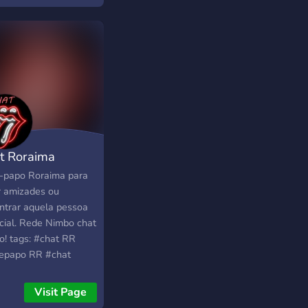
do do Espirito Santo
oro Espirito Santo
as de batepapo
rito Santo #melhor
 papo do Espirito
o #chat gpt #chat ,
epapo
t Roraima
-papo Roraima para
r amizades ou
ntrar aquela pessoa
cial. Rede Nimbo chat
o! tags: #chat RR
epapo RR #chat
ima #batepapo
ima #chat Roraima
Visit Page
zade estado de