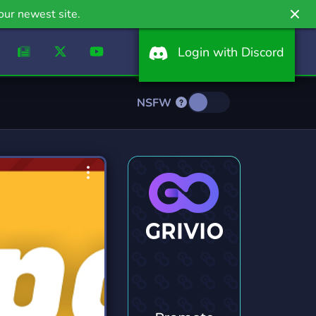
our newest site.
Login with Discord
NSFW