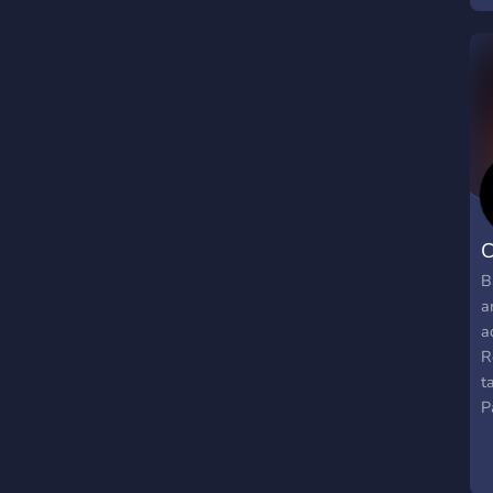
T
T
b
#
T
,
C
B
a
a
R
t
P
#
P
e