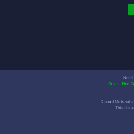
B
S
#
G
#
p
R
R
#
p
R
B
Need 
Grivio - Find 
S
#
Discord Me is not a
This site 