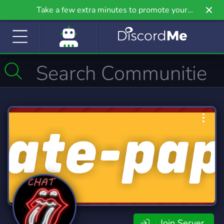
Take a few extra minutes to promote your
community even further on Griv.io, our newest
site.
Join Server