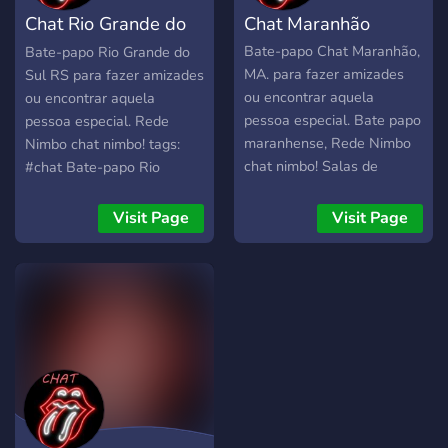
Chat Rio Grande do
Chat Maranhão
Sul RS
Bate-papo Chat Maranhão,
Bate-papo Rio Grande do
MA. para fazer amizades
Sul RS para fazer amizades
ou encontrar aquela
ou encontrar aquela
pessoa especial. Bate papo
pessoa especial. Rede
maranhense, Rede Nimbo
Nimbo chat nimbo! tags:
chat nimbo! Salas de
#chat Bate-papo Rio
batepapo grátis e
Grande do Sul RS
ilimitadas! Venha conferir o
#batepapo Bate-papo Rio
Visit Page
Visit Page
melhor chat do Brasil. tags:
Grande do Sul RS #chat
#chat maranhense
Bate-papo Rio Grande do
#batepapo maranhao,
Sul RS #bate-papo RS
#chat maranhao,
#chat RS ate-papo Rio
#batepapo ma, #chat
Grande do Sul RS
maranhao, #amizade
#amizade estado do Bate-
maranhão, #namoro
papo Rio Grande do Sul RS
Maranhão #salas de
#namoro TBate-papo Rio
batepapo maranhao
Grande do Sul RS #salas
#melhor bate papo
de batepapo Bate-papo Rio