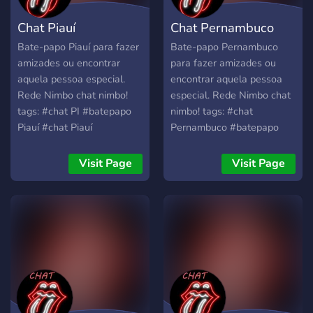
Chat Piauí
Chat Pernambuco
Bate-papo Piauí para fazer
Bate-papo Pernambuco
amizades ou encontrar
para fazer amizades ou
aquela pessoa especial.
encontrar aquela pessoa
Rede Nimbo chat nimbo!
especial. Rede Nimbo chat
tags: #chat PI #batepapo
nimbo! tags: #chat
Piauí #chat Piauí
Pernambuco #batepapo
#batepapo pi #chat
Pernambuco #chat PE
Piauí#amizade estado do
#batepapo PE #chat
Visit Page
Visit Page
Piauí. #namoro Piauí #salas
Pernambuco #amizade
de batepapo Piauí #melhor
estado do Pernambuco
bate papo do Piauí #chat
#namoro Pernambuco
gpt #chat , #batepapo
#salas de batepapo PE
#melhor bate papo do
Pernambuco #chat gpt