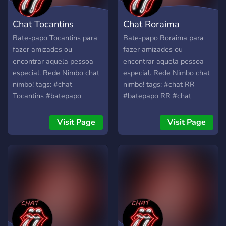
Chat Tocantins
Chat Roraima
Bate-papo Tocantins para
Bate-papo Roraima para
fazer amizades ou
fazer amizades ou
encontrar aquela pessoa
encontrar aquela pessoa
especial. Rede Nimbo chat
especial. Rede Nimbo chat
nimbo! tags: #chat
nimbo! tags: #chat RR
Tocantins #batepapo
#batepapo RR #chat
Tocantins #chat Tocantins
Roraima #batepapo
#batepapo TO #chat TO
Roraima #chat Roraima
Visit Page
Visit Page
#amizade estado do
#amizade estado de
Tocantins #namoro
Roraima #namoro Roraima
Tocantins #salas de
#salas de batepapo
batepapo tocantins
Roraima #melhor bate
#melhor bate papo de
papo de Roraima #chat gpt
Tocantins #chat gpt #chat ,
#chat , #
#batepapo