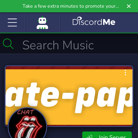
Take a few extra minutes to promote your
community even further on Griv.io, our newest
site.
Join Server