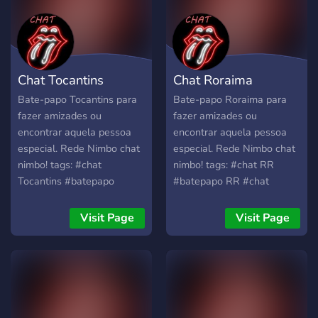
Chat Tocantins
Chat Roraima
Bate-papo Tocantins para
Bate-papo Roraima para
fazer amizades ou
fazer amizades ou
encontrar aquela pessoa
encontrar aquela pessoa
especial. Rede Nimbo chat
especial. Rede Nimbo chat
nimbo! tags: #chat
nimbo! tags: #chat RR
Tocantins #batepapo
#batepapo RR #chat
Tocantins #chat Tocantins
Roraima #batepapo
#batepapo TO #chat TO
Roraima #chat Roraima
Visit Page
Visit Page
#amizade estado do
#amizade estado de
Tocantins #namoro
Roraima #namoro Roraima
Tocantins #salas de
#salas de batepapo
batepapo tocantins
Roraima #melhor bate
#melhor bate papo de
papo de Roraima #chat gpt
Tocantins #chat gpt #chat ,
#chat , #