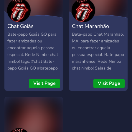
Chat Goiás
Chat Maranhão
Bate-papo Goiás GO para
Bate-papo Chat Maranhão,
fazer amizades ou
MA. para fazer amizades
encontrar aquela pessoa
ou encontrar aquela
especial. Rede Nimbo chat
pessoa especial. Bate papo
nimbo! tags: #chat Bate-
maranhense, Rede Nimbo
papo Goiás GO #batepapo
chat nimbo! Salas de
Bate-papo Goiás GO #chat
batepapo grátis e
Bate-papo Goiás GO
ilimitadas! Venha conferir o
Visit Page
Visit Page
#bate-papo Goiás GO
melhor chat do Brasil. tags:
#chat Goiás GO bate-papo
#chat maranhense
goiano #amizade estado de
#batepapo maranhao,
Goiás GO #namoro Bate-
#chat maranhao,
papo Goiás GO #salas de
#batepapo ma, #chat
batepapo Bate-papo Goiás
maranhao, #amizade
GO #melhor bate papo de
maranhão, #namoro