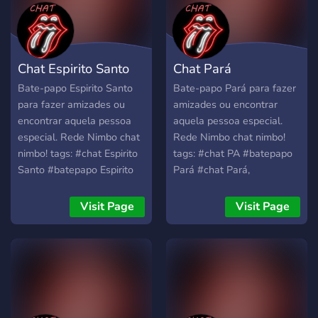
Chat Espirito Santo
Chat Pará
Bate-papo Espirito Santo
Bate-papo Pará para fazer
para fazer amizades ou
amizades ou encontrar
encontrar aquela pessoa
aquela pessoa especial.
especial. Rede Nimbo chat
Rede Nimbo chat nimbo!
nimbo! tags: #chat Espirito
tags: #chat PA #batepapo
Santo #batepapo Espirito
Pará #chat Pará,
Santo #chat ES #batepapo
#batepapo Pará #chat
ES #chat Espirito Santo
Paraense #amizade estado
Visit Page
Visit Page
#amizade estado do
do Pará, #namoro
Espirito Santo #namoro
Pará#salas de batepapo
Espirito Santo #salas de
Pará #melhor bate papo do
batepapo Espirito Santo
Pará #chat gpt #chat ,
#melhor bate papo do
#batepapo
Espirito Santo #chat gpt
#chat , #batepapo