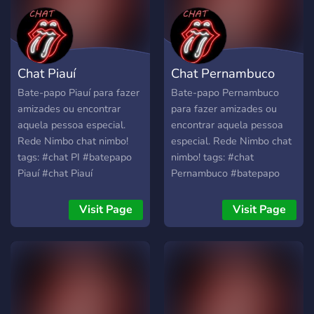
#batepapo
Chat Piauí
Chat Pernambuco
Bate-papo Piauí para fazer
Bate-papo Pernambuco
amizades ou encontrar
para fazer amizades ou
aquela pessoa especial.
encontrar aquela pessoa
Rede Nimbo chat nimbo!
especial. Rede Nimbo chat
tags: #chat PI #batepapo
nimbo! tags: #chat
Piauí #chat Piauí
Pernambuco #batepapo
#batepapo pi #chat
Pernambuco #chat PE
Piauí#amizade estado do
#batepapo PE #chat
Visit Page
Visit Page
Piauí. #namoro Piauí #salas
Pernambuco #amizade
de batepapo Piauí #melhor
estado do Pernambuco
bate papo do Piauí #chat
#namoro Pernambuco
gpt #chat , #batepapo
#salas de batepapo PE
#melhor bate papo do
Pernambuco #chat gpt