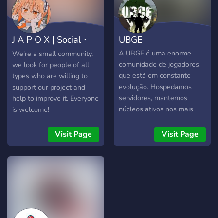
J A P O X | Social・
UBGE
Anime・Games
A UBGE é uma enorme
We're a small community,
comunidade de jogadores,
we look for people of all
que está em constante
types who are willing to
evolução. Hospedamos
support our project and
servidores, mantemos
help to improve it. Everyone
núcleos ativos nos mais
is welcome!
variados jogos, treinamos
novos players, organizamos
Visit Page
Visit Page
eventos e torneios, e muito
mais! A União Brasileira de
Gamers pela Ética preza
pelo respeito e
coletividade, e esses são os
valores que guiam o
Conselho Comunitário e