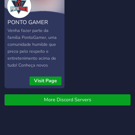
seus membros. Junte-se
hoje para descobrir novos
jogos e fazer amizades!
PONTO GAMER
Venha fazer parte da
família PontoGamer, uma
comunidade humilde que
preza pelo respeito e
entretenimento acima de
tudo! Conheça novos
amigos, jogue em call, ouça
músicas e muito mais!
Visit Page
More Discord Servers