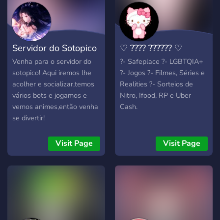
Servidor do Sotopico
♡ ???? ?????? ♡
Venha para o servidor do
?- Safeplace ?- LGBTQIA+
sotopico! Aqui iremos lhe
?- Jogos ?- Filmes, Séries e
acolher e socializar,temos
Realities ?- Sorteios de
vários bots e jogamos e
Nitro, Ifood, RP e Uber
vemos animes,então venha
Cash.
se divertir!
Visit Page
Visit Page