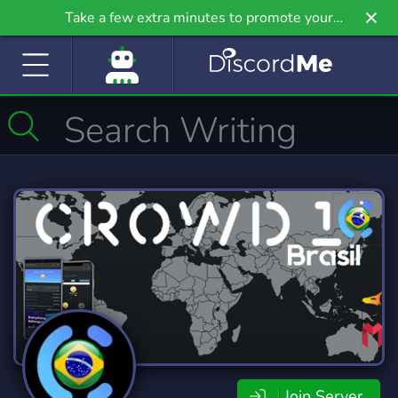
Take a few extra minutes to promote your
community even further on Griv.io, our newest
site.
Join Server