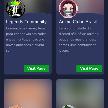
Legends Community
Anime Clube Brasil
Comunidade gamer, feita
Uma comunidade do
para criar novas amizades
discord não só de animes,
e jogar juntos, entre, crie
pequenos mas grandes,
novas amizades e divirta-
somos uma comunidade
se.
jovem.
Visit Page
Visit Page