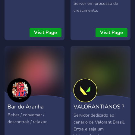
Server em processo de
crescimento.
Visit Page
Visit Page
Bar do Aranha
VALORANTIANOS ?
- BR
Beber / conversar /
Servidor dedicado ao
descontrair / relaxar.
cenário de Valorant Brasil.
Entre e seja um