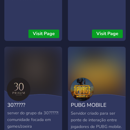
Visit Page
Visit Page
30?????
PUBG MOBILE
comunidade??
server do grupo da 30?????!
Servidor criado para ser
comunidade focada em
ponte de interação entre
games/zoeira
jogadores de PUBG mobile.