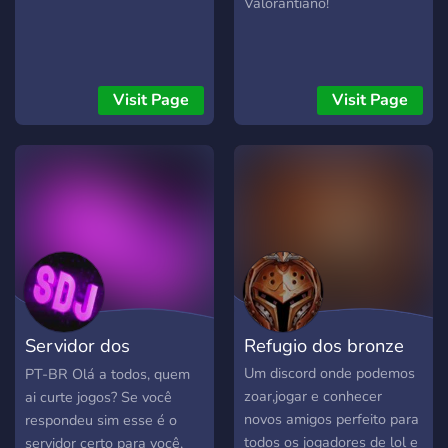
Valorantiano!
Visit Page
Visit Page
Servidor dos
Refugio dos bronze
Joguinhos
Um discord onde podemos
PT-BR Olá a todos, quem
zoar,jogar e conhecer
ai curte jogos? Se você
novos amigos perfeito para
respondeu sim esse é o
todos os jogadores de lol e
servidor certo para você,