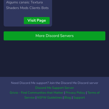
yes this is the right server
Algums canais: Textura
for you, now if you don't
Shaders Mods Clients Bots
like games this server is
de interação, jogos,
also for you, here is a list of
músicas O resto tu
Visit Page
what we have here: Active
descobre
Chat Games Tournaments
and Championships Memes
More Discord Servers
and Memes Communities
Minigames Disclosures
Events Music RP Own Bot
Official Radio SDJ Square
at Roblox In addition to
several other things
Need Discord Me support? Join the Discord Me Discord server
Discord Me Support Server
Grivio - Find Communities that Matter
|
Privacy Policy
|
Terms of
Service
|
NSFW Guidelines
|
Blog
|
Support