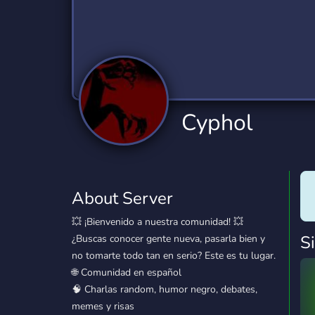
Technology
Tournaments
T
2,834 Servers
343 Servers
1,15
Twitch
Virtual Reality
W
359 Servers
239 Servers
1,15
YouTube
YouTuber
Cyphol
850 Servers
3,010 Servers
About Server
💥 ¡Bienvenido a nuestra comunidad! 💥
S
¿Buscas conocer gente nueva, pasarla bien y
no tomarte todo tan en serio? Este es tu lugar.
🌐 Comunidad en español
🧠 Charlas random, humor negro, debates,
memes y risas