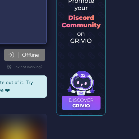
Offline
Link not working?
e out of it. Try
ve ❤️