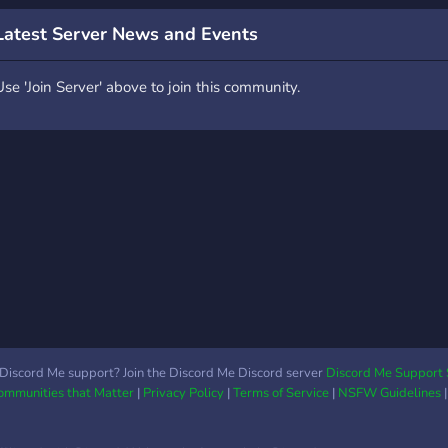
juegos experimentales y
plazo
Latest Server News and Events
otros indies que van
Coné
apareciendo. 💬 **Qué
play.
Use 'Join Server' above to join this community.
puedes hacer en el
palwo
server:** • Hablar con
únet
gente de la comunidad
la c
latina • Compartir juegos
hisp
indie que descubriste •
Palw
Encontrar gente para jugar
algo casual • Mostrar p
Discord Me support? Join the Discord Me Discord server
Discord Me Support 
Communities that Matter
|
Privacy Policy
|
Terms of Service
|
NSFW Guidelines