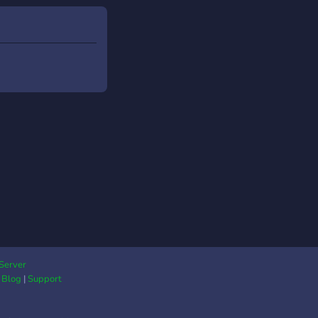
, este es tu sitio.
ctate ahora a
palworld.es, visita
rld.es/discord y
e a Palworld España,
omunidad
anohablante de
orld.
Server
|
Blog
|
Support