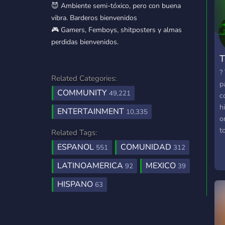
😈 Ambiente semi-tóxico, pero con buena
vibra. Barderos bienvenidos
🎮 Gamers, Femboys, shitposters y almas
perdidas bienvenidos.
T
?
Related Categories:
p
COMMUNITY
49,221
c
h
ENTERTAINMENT
10,335
o
t
Related Tags:
c
ESPANOL
COMUNIDAD
551
312
T
b
LATINOAMERICA
MEXICO
92
39
HISPANO
63