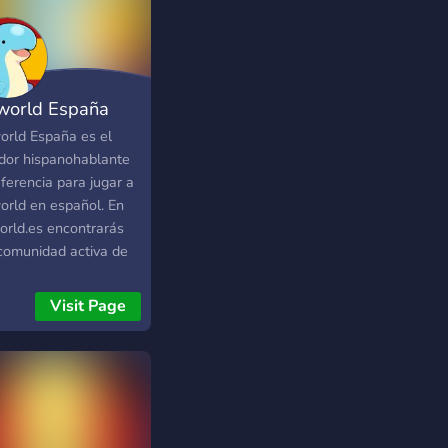
actuar y recibir una
iencia única junto
otros jugadores.
world España
orld España es el
idor hispanohablante
ferencia para jugar a
orld en español. En
orld.es encontrarás
comunidad activa de
dores de España y
noamérica que
Visit Page
arten aventuras,
trucción y
rvivencia en un
rno estable y
mizado. Nuestro
idor de Palworld