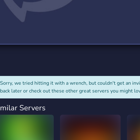
rading
Travel
0 Servers
111 Servers
riting
Xbox
5 Servers
233 Servers
Sorry, we tried hitting it with a wrench, but couldn't get an invit
back later or check out these other great servers you might lo
imilar Servers