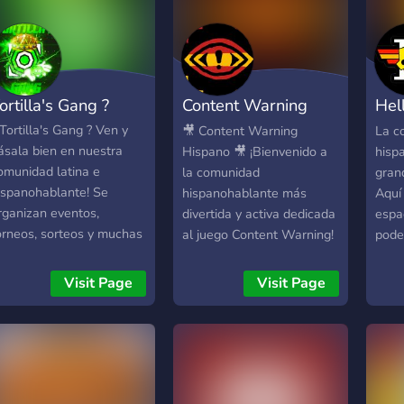
ortilla's Gang ?
Content Warning
Hel
Hispano
Esp
 Tortilla's Gang ? Ven y
🎥 Content Warning
La c
ásala bien en nuestra
Hispano 🎥 ¡Bienvenido a
hisp
omunidad latina e
la comunidad
gran
ispanohablante! Se
hispanohablante más
Aquí
rganizan eventos,
divertida y activa dedicada
espa
orneos, sorteos y muchas
al juego Content Warning!
pode
osas más! Qué esperas!?
Si te encanta explorar las
juga
odos y todas son
profundidades, grabar
jugar
Visit Page
Visit Page
ienvenidos :).
momentos épicos (o
exper
caóticos) y compartir risas
Cont
con amigos mientras
4700
sobrevives… ¡este es tu
tota
lugar! 🔹 ¿Qué encontrarás
Así 
aquí? 🎮 Partidas diarias y
cana