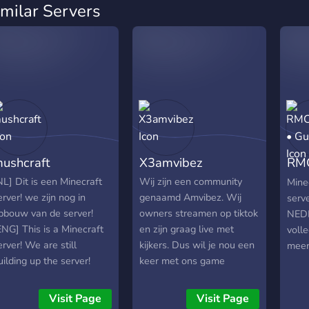
imilar Servers
ushcraft
X3amvibez
RMC
Gun
NL] Dit is een Minecraft
Wij zijn een community
Mine
erver! we zijn nog in
genaamd Amvibez. Wij
serv
pbouw van de server!
owners streamen op tiktok
NED
ENG] This is a Minecraft
en zijn graag live met
volle
erver! We are still
kijkers. Dus wil je nou een
meer
uilding up the server!
keer met ons game
waaronder Fortnite dus
vind je dat leuk join dan
Visit Page
Visit Page
zeker. Ook kun je gewoon