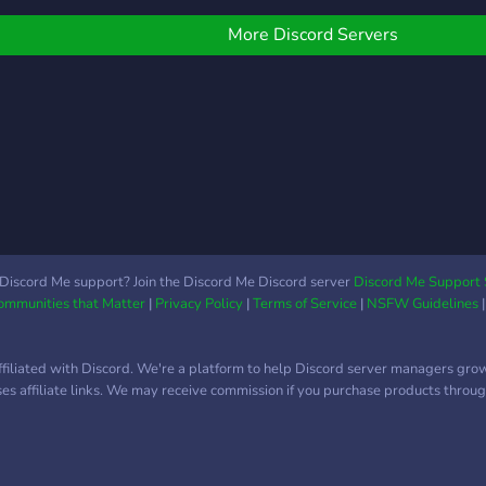
m een aanvraag te doen
inden als je een kijkje
m de server te joinen! ---
omt nemen!
More Discord Servers
---------------------------
---------------------------
---------------------
ndien er nog vragen zijn...
ijn DM staat open! Stuur
en berichtje en ik zal je
elpen :)
Discord Me support? Join the Discord Me Discord server
Discord Me Support 
Communities that Matter
|
Privacy Policy
|
Terms of Service
|
NSFW Guidelines
ffiliated with Discord. We're a platform to help Discord server managers gro
uses affiliate links. We may receive commission if you purchase products through