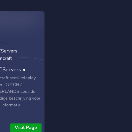
Servers •
craft
craft semi-roleplay
er. DUTCH /
ERLANDS Lees de
dige beschrijving voor
 informatie.
Visit Page