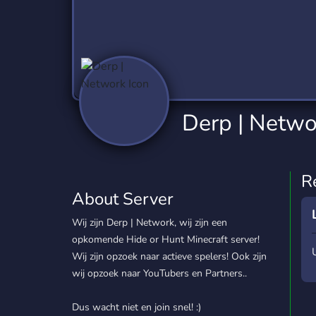
Technology
Tournaments
T
2,837 Servers
343 Servers
1,15
Twitch
Virtual Reality
W
359 Servers
239 Servers
1,15
YouTube
YouTuber
Derp | Netwo
850 Servers
3,011 Servers
R
About Server
Wij zijn Derp | Network, wij zijn een
opkomende Hide or Hunt Minecraft server!
Wij zijn opzoek naar actieve spelers! Ook zijn
wij opzoek naar YouTubers en Partners..
Dus wacht niet en join snel! :)