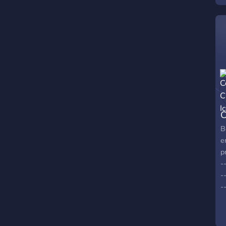
C
B
e
p
-
-
-
e
s
p