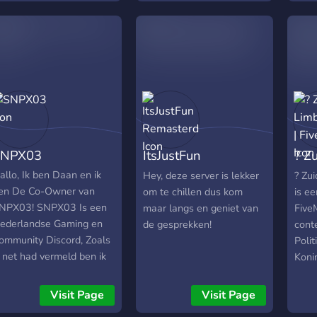
e maken voor streamers
n de community ---------
---------------------------
---------------------------
--------------- -
ommunity -Wij starten
et 5 of 10 mensen en
lke week zullen er 1 of 2
ensen uitgenodigd
SNPX03
ItsJustFun
? Z
orden om mee te doen! -
lugins: -Het is een
Remasterd
Fiv
allo, Ik ben Daan en ik
Hey, deze server is lekker
? Zu
inecraft survival server
en De Co-Owner van
om te chillen dus kom
is ee
et zeer weinig plugins:
NPX03! SNPX03 Is een
maar langs en geniet van
Five
1 speler moet slapen
ederlandse Gaming en
de gesprekken!
cont
oor volgende dag -
ommunity Discord, Zoals
Poli
andering traders traden
k net had vermeld ben ik
Koni
layerheads - -Overige
e Co-Owner. De Eigenaar
nfo In de discord is er een
an de server is: Thomas!
Visit Page
Visit Page
anaal met een formulier
ij zouden het leuk