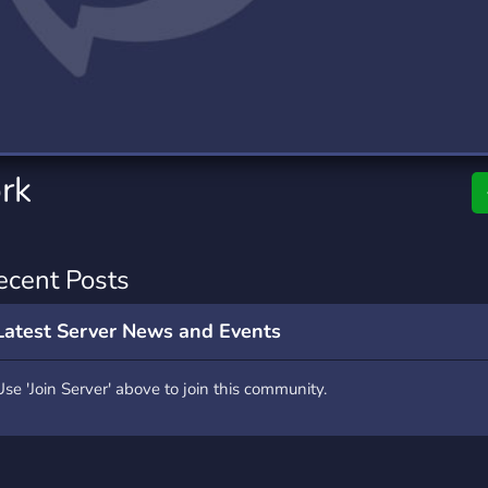
rading
Travel
0 Servers
111 Servers
riting
Xbox
5 Servers
233 Servers
rk
ecent Posts
Latest Server News and Events
Use 'Join Server' above to join this community.