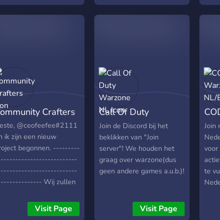
joinen om met elkaar te
spelen en om gezellig met
elkaar te praten. Dus kom
zeker even kijken:)
ommunity Crafters
Call Of Duty
CO
Warzone NL
NL/
este, @ceofeefee#2111
Join de Discord bij het
Join
n ik zijn een nieuw
beklikken van "Join
Nede
roject begonnen. ---------
server"! We houden het
voor
---------------------------
graag over warzone(dus
acti
---------------------------
geen andere games a.u.b.)!
te vu
--------------- Wij zullen
Nede
en nieuwe minecraft
voor
erver beginnen! -Wij
Roya
Visit Page
Visit Page
roberen de ideale server