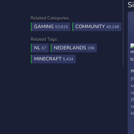
S
Related Categories:
GAMING
COMMUNITY
53,815
49,248
Related Tags:
NL
NEDERLANDS
67
196
MINECRAFT
5,434
m
[
s
o
[
s
b