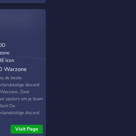
D Warzone
BE
 nu de beste
rlandstalige discord
 Warzone. Zoek
eve spelers om je team
llen! De
rlandstalige discord
 COD Warzone Battle
le.
Visit Page