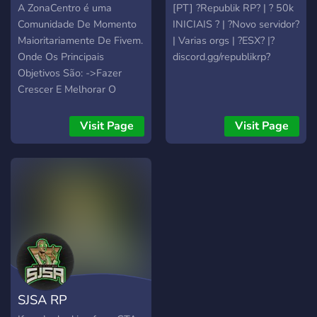
A ZonaCentro é uma
[PT] ?Republik RP? | ? 50k
Comunidade De Momento
INICIAIS ? | ?Novo servidor?
Maioritariamente De Fivem.
| Varias orgs | ?ESX? |?
Onde Os Principais
discord.gg/republikrp?
Objetivos São: ->Fazer
Crescer E Melhorar O
Roleplay em Portugal No
Geral ->Unir Jogadores
Visit Page
Visit Page
Novatos e experiênciados -
> Criar Algo Único Para
Todos. -> Sê Bem Vindo á
tua Segunda Vida <-
SJSA RP