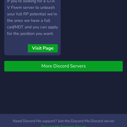
If you’re looking for a GTA
V Fivem server to unleash
your full RP potential we’re
the ones we have a full
cad/MDT and you can apply
for the position you want.
Our server is completely
whitelisted so there is no
Visit Page
hacking. We have custom
cars and in game chat
More Discord Servers
commands, our server is a
nice community with kind
and helpful admins who
can help you with anything
and we are looking too
take in more. We need all
kinds of people too fill the
roles we need
EMS,Fire,LEO,Civs and due
Need Discord Me support? Join the Discord Me Discord server
to the low amount of
Discord Me Support Server