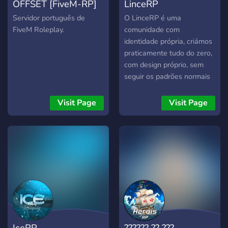
OFFSET [FiveM-RP]
LinceRP
Servidor português de
O LinceRP é uma
FiveM Roleplay.
comunidade com
identidade própria, criámos
praticamente tudo do zero,
com design próprio, sem
seguir os padrões normais
dos servidores
portugueses.
Visit Page
Visit Page
IceRP
?????? ?? ???