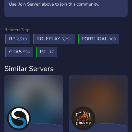
Use 'Join Server' above to join this community.
Related Tags:
RP
ROLEPLAY
PORTUGAL
2,510
5,291
389
GTA5
PT
596
117
Similar Servers