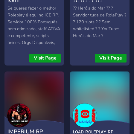
Se queres fazer o melhor
?? Heróis do Mar ?? ?
Roleplay é aqui no ICE RP.
Servidor tuga de RolePlay ?
Servidor 100% Português,
? 120 slots ? ? Semi
bem otimizado, staff ATIVA
whitelisted ? ? YouTube:
e competente, scripts
Heróis do Mar ?
únicos, Orgs Disponíveis,
150.000€ iniciais, regras
únicas.
Visit Page
Visit Page
IMPERIUM RP
ʟᴏᴀᴅ ʀᴏʟᴇᴘʟᴀʏ ʀᴘ