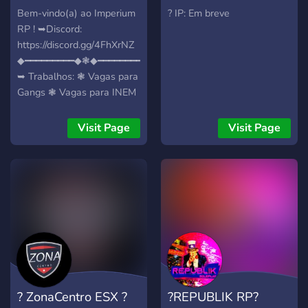
Bem-vindo(a) ao Imperium
? IP: Em breve
RP ! ➥Discord:
https://discord.gg/4FhXrNZ
◆━━━━━━━━━◆❃◆━━━━━━━━━◆
➥ Trabalhos: ❃ Vagas para
Gangs ❃ Vagas para INEM
❃ Vagas para a PSP
◆━━━━━━━━━◆❃◆━━━━━━━━━◆
Visit Page
Visit Page
➥ Base ESX! ➥ Carros
Exclusivos! ➥ Roupas
personalizadas! ➥ Servidor
optimizado! ➥ Economia
Média! ➥ Ambiente
Totalmente Inovador!
◆━━━━━━━━━◆❃◆━━━━━━━━━◆
➥ Vem jogar connosco e
mais que tudo, diverte-te!
? ZonaCentro ESX ?
?REPUBLIK RP?