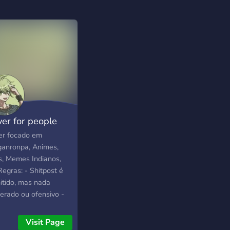
ver for people
er focado em
anronpa, Animes,
s, Memes Indianos,
Regras: - Shitpost é
itido, mas nada
erado ou ofensivo -
toleramos nenhum
 de homofobia,
Visit Page
smo, xenofobia, ou