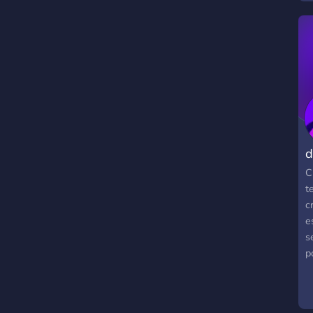
d
r
-
-
-
a
a
h
d
C
t
c
e
s
p
v
a
a