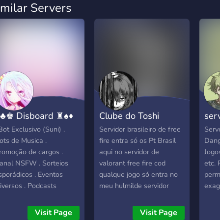
imilar Servers
♣♚ Disboard ♜♠♦
Clube do Toshi
ser
 Bot Exclusivo (Suni) .
Servidor brasileiro de free
Serv
ots de Musica .
fire entra só os Pt Brasil
Dang
romoção de cargos .
aqui no servidor de
Jogo
anal NSFW . Sorteios
valorant free fire cod
etc. 
sporádicos . Eventos
qualque jogo só entra no
perm
iversos . Podcasts
meu hulmilde servidor
exag
Não 
tipo
Visit Page
Visit Page
raci