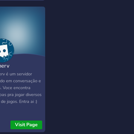
ico mesmo a quem
curte esse conteúdo.
essário ter pelo
s 13 anos de idade
entrar no servidor.
erv
rv é um servidor
ado em conversação e
s. Voce encontra
oas pra jogar diversos
 de jogos. Entra ai :)
Visit Page