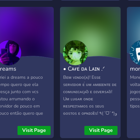
ivulgar videos, lives e
BR
públ
edes sociais --------------
não 
---------------------------
É nec
---------------------------
meno
--------------------- entra
para 
i você não vai se
rrepender ?
ttps://discord.gg/7d9r9uhE
reams
• Cᴀғᴇ́ ᴅᴀ Lᴀɪɴ .ᐟ
mon
riei a dreams a pouco
Bᴇᴍ ᴠɪɴᴅᴏ(ᴀ)! Essᴇ
Mone
empo quero que ela
sᴇʀᴠɪᴅᴏʀ ᴇ́ ᴜᴍ ᴀᴍʙɪᴇɴᴛᴇ ᴅᴇ
volt
resça junto com vcs
ᴄᴏᴍᴜɴɪᴄᴀᴄ̧ᴀ̃ᴏ ᴇ ᴅɪᴠᴇʀsᴀ̃ᴏ!
jogo
stou arrumando o
Uᴍ ʟᴜɢᴀʀ ᴏɴᴅᴇ
pess
ervidor de pouco em
ʀᴇsᴘᴇɪᴛᴀᴍᴏs ᴏs sᴇᴜs
tipos
ouco então quero que
ɢᴏsᴛᴏs ᴇ ᴏᴘɴɪᴏ̃ᴇs! ٩(ˊᗜˋ*)و
cs me ajudem nele e
ssim criando novas
Visit Page
Visit Page
mizades obg :)