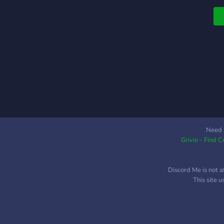
Need 
Grivio - Find 
Discord Me is not a
This site 