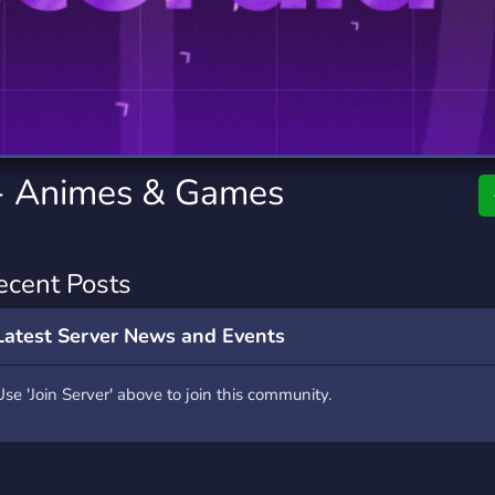
rading
Travel
0 Servers
111 Servers
riting
Xbox
5 Servers
233 Servers
 - Animes & Games
ecent Posts
Latest Server News and Events
Use 'Join Server' above to join this community.