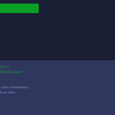
Server
|
Blog
|
Support
w their communities.
 our links.