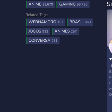
S
ANIME
GAMING
11,670
53,790
Related Tags:
WEBNAMORO
BRASIL
152
968
JOGOS
ANIMES
932
257
CONVERSA
231
♥
.
B
P
C
e
D