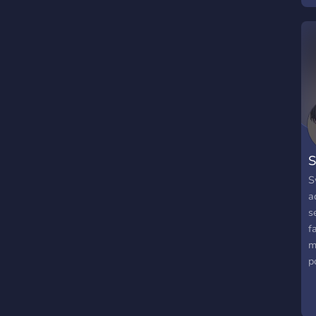
S
S
a
s
f
m
p
r
C
M