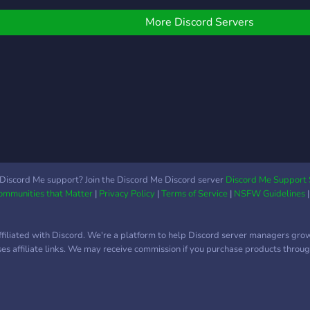
More Discord Servers
Discord Me support? Join the Discord Me Discord server
Discord Me Support 
Communities that Matter
|
Privacy Policy
|
Terms of Service
|
NSFW Guidelines
ffiliated with Discord. We're a platform to help Discord server managers gro
uses affiliate links. We may receive commission if you purchase products through