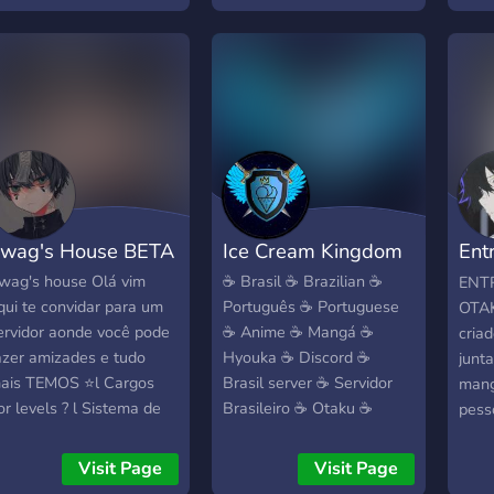
qual
preco
o qu
é en
os m
Lemb
serv
LGBT
de re
wag's House BETA
Ice Cream Kingdom
Ent
Ota
wag's house Olá vim
☕ Brasil ☕ Brazilian ☕
ENT
qui te convidar para um
Português ☕ Portuguese
OTAK
ervidor aonde você pode
☕ Anime ☕ Mangá ☕
criad
azer amizades e tudo
Hyouka ☕ Discord ☕
junt
ais TEMOS ⭐l Cargos
Brasil server ☕ Servidor
mang
or levels ? l Sistema de
Brasileiro ☕ Otaku ☕
pess
egistro por reação ? l
Servidor Gamer ☕ Servidor
conv
anal de midia ? l Bots de
Ecchi ☕ Hentai ☕ Servidor
assu
Visit Page
Visit Page
usica ? l Canal para
NSFW ☕ Emoji Global ☕
para