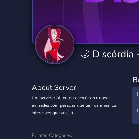
Technology
Tournaments
T
2,834 Servers
343 Servers
1,15
Twitch
Virtual Reality
W
359 Servers
239 Servers
1,15
YouTube
YouTuber
🌙 Discórdia
850 Servers
3,010 Servers
R
About Server
Um servidor ótimo para você fazer novas
amizades com pessoas que tem os mesmos
interesses que você :)
Related Categories: