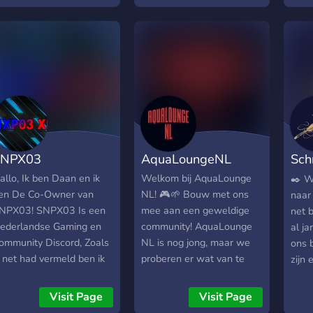
willen leuke dingen
og veel meer! 🌷
organiseren zoals
meetups, cruises en
challenges. Of je nu
sleutelervaring hebt of
gewoon van auto’s houdt
— iedereen is welkom!
SNPX03
AquaLoungeNL
Sch
ste
allo, Ik ben Daan en ik
Welkom bij AquaLounge
✒️ W
en De Co-Owner van
NL! 🎮🌱 Bouw met ons
naar 
NPX03! SNPX03 Is een
mee aan een geweldige
net b
ederlandse Gaming en
community! AquaLounge
al ja
ommunity Discord, Zoals
NL is nog jong, maar we
ons 
k net had vermeld ben ik
proberen er wat van te
zijn
e Co-Owner. De Eigenaar
maken. Deze server is
incl
an de server is: Thomas!
gaming gericht, maar ook
iede
Visit Page
Visit Page
ij zouden het leuk
toegankelijk voor de niet
voel