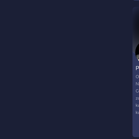
v
k
P
O
N
C
z
k
k
m
o
I