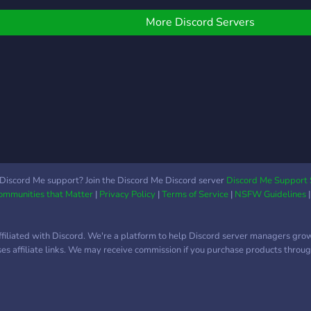
welkom in het
nze squad! Veel plezier!
same
zeker waard om even een
suggestiekanaal! We
casu
kijkje te nemen.
More Discord Servers
hebben nog niet veel
comp
leden, maar dat betekent
iets 
dat jouw aanwezigheid
verw
echt een verschil maakt.
vrien
Maak nieuwe vrienden en
even
help ons groeien tot een
give
levendige en gezellige
kanal
plek voor gamers en
inter
vrienden.
veel 
Sluit
Discord Me support? Join the Discord Me Discord server
Discord Me Support 
Communities that Matter
|
Privacy Policy
|
Terms of Service
|
NSFW Guidelines
maak
gewe
kunn
ffiliated with Discord. We're a platform to help Discord server managers gro
je t
uses affiliate links. We may receive commission if you purchase products through
http