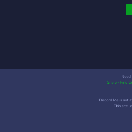
o
Need 
Grivio - Find 
Discord Me is not a
This site 