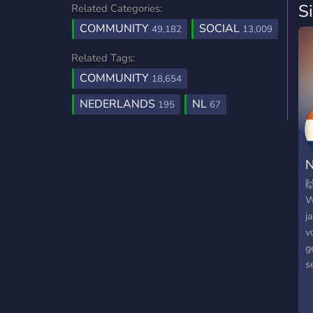
S
Related Categories:
COMMUNITY
SOCIAL
49,182
13,009
Related Tags:
COMMUNITY
18,654
NEDERLANDS
NL
195
67
N

W
j
v
g
s
c
i
r