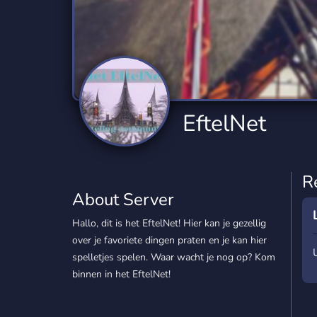
Technology
Tournaments
T
2,834 Servers
343 Servers
1,14
Twitch
Virtual Reality
W
359 Servers
239 Servers
1,15
YouTube
YouTuber
EftelNet
848 Servers
3,005 Servers
R
About Server
Hallo, dit is het EftelNet! Hier kan je gezellig
over je favoriete dingen praten en je kan hier
spelletjes spelen. Waar wacht je nog op? Kom
binnen in het EftelNet!