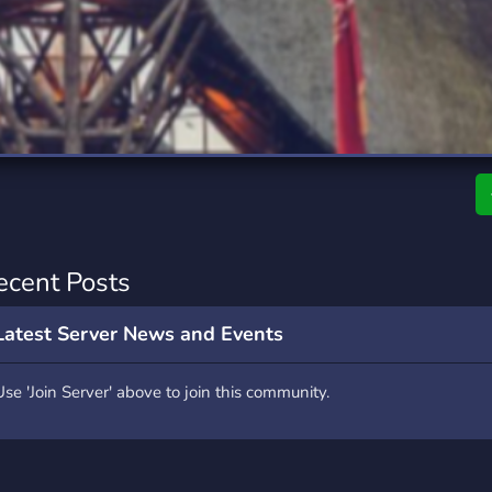
rading
Travel
7 Servers
111 Servers
riting
Xbox
4 Servers
233 Servers
ecent Posts
Latest Server News and Events
Use 'Join Server' above to join this community.