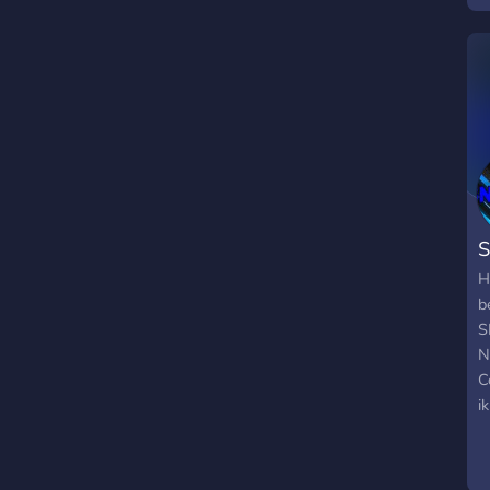
n
H
b
S
N
C
i
d
v
W