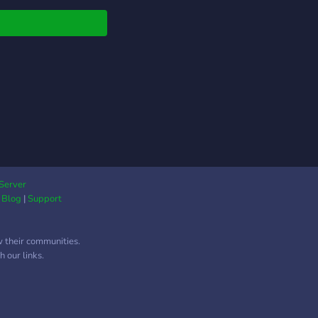
nkomt. Of je nu een
al gamer bent of
etitief, we hebben
voor jou! Wat je kunt
achten: - Actieve en
delijke leden - Toffe
ementen en
aways - Verschillende
en voor al je
esses - En natuurlijk,
plezier! Kom erbij!
 je aan bij Acratis en
Server
|
Blog
|
Support
 deel uit van onze
ldige community! Wij
en niet wachten om
w their communities.
e ontmoeten.
 our links.
s://discord.gg/2s9crHeHuW