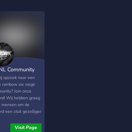
NL Community
jij opzoek naar een
e rainbow six siege
unity? Join onze
ord! Wij hebben graag
 mensen om de
rd een stuk gezelliger
aken!
Visit Page