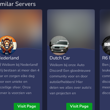
imilar Servers
ederland
Dutch Car
R6 
Community
 Welkom bij Nederland!
Ben 
Welkom bij onze Auto
ij bestaan al meer dan 4
leuk
Discord! Een gloednieuwe
aar en zorgen elke dag
comm
community voor en door
oor een unieke en
disc
autoliefhebbers! Hier
ezellige sfeer. Onze
meer
delen we alles over auto’s:
erver is voorzien van
disco
van projecten en
ustom rollen, badges,
te m
modificaties tot spotfoto’s,
nstellingen, level/booster
nieuws en advies. We
Visit Page
Visit Page
ewards, bot-games en