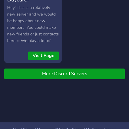
Hey! This is a relatively
new server and we would
be happy about new
members. You could make
new friends or just contacts
here c: We play a lot of
games together and talk
about different topics. So
Visit Page
why don't you just come
and take a look? Also this
More Discord Servers
server is German and
English~