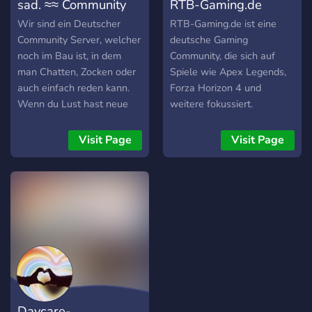
sad. ≈≈ Community
RTB-Gaming.de
Wir sind ein Deutscher
RTB-Gaming.de ist eine
Community Server, welcher
deutsche Gaming
noch im Bau ist, in dem
Community, die sich auf
man Chatten, Zocken oder
Spiele wie Apex Legends,
auch einfach reden kann.
Forza Horizon 4 und
Wenn du Lust hast neue
weitere fokussiert.
Leute kennenzulernen
Webseite: https://rtb-
dann joine uns doch
gaming.de/ Schaut doch
Visit Page
Visit Page
einfach!
mal vorbei :)
Daycare-