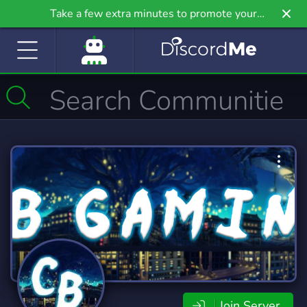
Take a few extra minutes to promote your
community even further on Griv.io, our newest
site.
Join Server