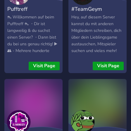
Pufftreff
#TeamGeym
👠 Willkommen auf beim
Hey, auf diesem Server
Pufftreff 👠 ・Dir ist
kannst du mit anderen
langweilig & du suchst
Mitgliedern schreiben, dich
einen Server? ・Dann bist
über dein Lieblingsgame
du bei uns genau richtig! ▶️
austauschen, Mitspieler
👥 - Mehrere hunderte
suchen und vieles mehr!
Mitglieder ▶️ 💬 - Sehr
Was dieser Server bietet: -
aktive Chats & Voice
eine nette Community um
Visit Page
Visit Page
Channels ▶️ 🎉 -
sich über Gaming und mehr
Gewinnspiele (Nitro,
zu unterhalten. -
Gamekeys uvm.) ▶️ 🥶 -
regelmäßige Giveaways. -
Viele animierte Emojis und
einen gut aufgebauten
Sounds zur freien Nutzung!
Server. - aktiv Updates -
▶️ 🎰 - Casino Bot (Slot,
die Möglichkeit deine
Blackjack, Dice etc.) ▶️ 🗓️ -
eigenen Sprachkanäle zu
Tägliche Events! Wir freuen
erstellen und diese dann zu
uns auf dich! ( ͡° ͜ʖ ͡°)
verwalten. - einen