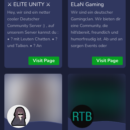
⚔ ELITE UNITY ⚔
ELaN Gaming
Hey, wir sind ein netter
Wir sind ein deutscher
cooler Deutscher
Gamingclan. Wir bieten dir
Community Server :) , auf
eine Community, die
unserem Server kannst du :
hilfsbereit, freundlich und
• ? mit Leuten Chatten. • ?
humorfreudig ist. Ab und an
und Talken. • ? An
sorgen Events oder
Giveaways teilnehmen. • ?
gemeinsame Spieleabende
Coole Rollen bekommen. •
("Tafelrunden") für einen
Visit Page
Visit Page
? Musik hören in
engeren Zusammenhalt der
verschiedenen Talks. • ?
Gemeinschaft. Schau doch
Und vieles andere... Es wird
einfach mal vorbei. Wir
demnächst mehr
freuen uns dich
Möglichkeiten geben, da
kennenlernen zu dürfen! :)
wir noch ganz neu sind.