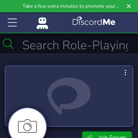
Take a few extra minutes to promote your
community even further on Griv.io, our newest
site.
Join Server