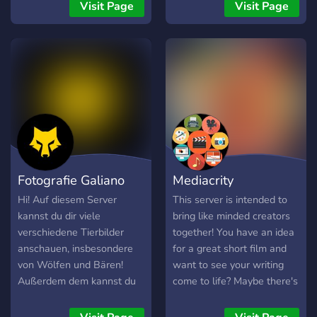
réalisateur, acteur ,
country holland* Get the
Visit Page
Visit Page
cameraman et figurants.
latest drone information
here! Friendly people
Everyone is welcome! (Even
if you don't have a drone)
Fotografie Galiano
Mediacrity
Hi! Auf diesem Server
This server is intended to
kannst du dir viele
bring like minded creators
verschiedene Tierbilder
together! You have an idea
anschauen, insbesondere
for a great short film and
von Wölfen und Bären!
want to see your writing
Außerdem dem kannst du
come to life? Maybe there's
natürlich auch mit der
a videographer who can
Community chatten oder
make it happen! Have some