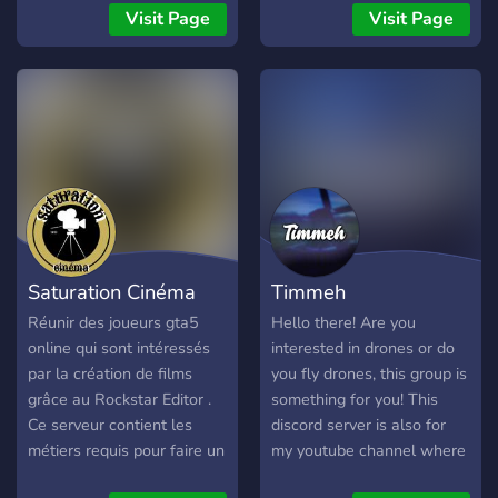
Marko, Analog) **-
én gevorderden in
Visit Page
Visit Page
Austausch über
nederland • NL & ENG A
Bildbearbeitung:** Tipps,
friendly photography
Tricks und Tutorials für die
community focused on real
perfekte Bearbeitung. **-
feedback, learning and
Marktplatz:** Tausche oder
conversation. Channels for
kaufe Ausrüstung, Presets
photo critique, camera
und mehr. **- Promote-
settings, gear and
Channel:** Verlinke dein
inspiration. Beginner-
Social Media und zeig der
friendly for people based in
Welt deine Kunst!
the netherlands • NL &
Saturation Cinéma
Timmeh
Gemeinsam machen wir
ENG
**MOMENTZ **zu einem
Réunir des joueurs gta5
Hello there! Are you
Ort voller Inspiration,
online qui sont intéressés
interested in drones or do
Kreativität und Austausch.
par la création de films
you fly drones, this group is
Also, schnapp dir deine
grâce au Rockstar Editor .
something for you! This
Kamera, zeig uns deine
Ce serveur contient les
discord server is also for
besten MOMENTZ und wer
métiers requis pour faire un
my youtube channel where
film : scénariste,
i upload drone video's in my