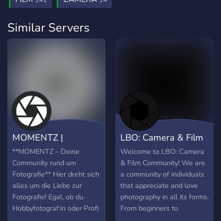
141
14
Similar Servers
MOMENTZ |
LBO: Camera & Film
Fotografie
Community
**MOMENTZ – Deine
Welcome to LBO: Camera
Community rund um
& Film Community! We are
Fotografie** Hier dreht sich
a community of individuals
alles um die Liebe zur
that appreciate and love
Fotografie! Egal, ob du
photography in all its forms.
Hobbyfotograf:in oder Profi
From beginners to
bist – auf MOMENTZ
professionals, our inclusive,