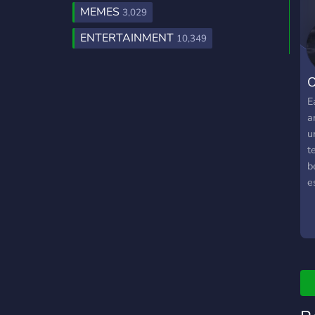
MEMES
3,029
ENTERTAINMENT
10,349
O
E
a
u
t
b
e
q