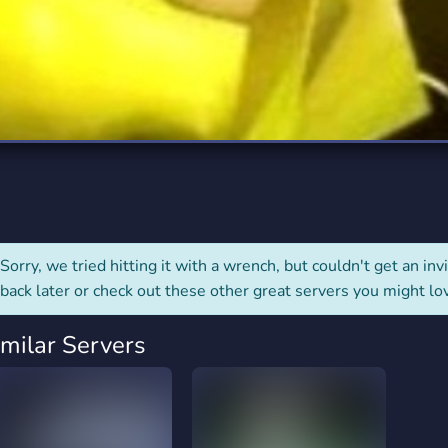
rading
Travel
9 Servers
112 Servers
riting
Xbox
6 Servers
233 Servers
Sorry, we tried hitting it with a wrench, but couldn't get an invit
back later or check out these other great servers you might lo
imilar Servers