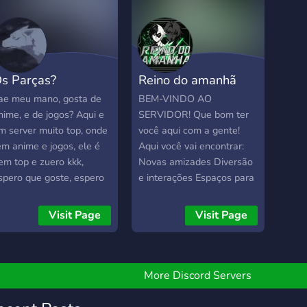
s Parças?
Reino do amanhã
ae meu mano, gosta de
BEM-VINDO AO
nime, e de jogos? Aqui e
SERVIDOR! Que bom ter
m server muito top, onde
você aqui com a gente!
em anime e jogos, ele é
Aqui você vai encontrar:
em top e zuero kkk,
Novas amizades Diversão
spero que goste, espero
e interações Espaços para
ue você la!!
compartilhar ideias e
criações Antes de
Visit Page
Visit Page
começar: Verifique os
canais recomendados: Sua
presença torna nossa
comunidade ainda mais
More Discord Servers
especial. Seja muito bem-
vindo(a)!