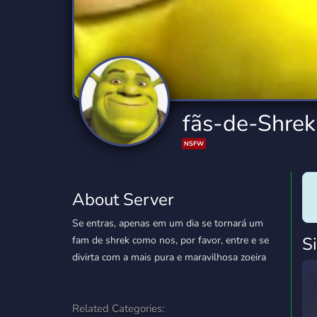
Technology
Tournaments
T
2,840 Servers
343 Servers
1,14
Twitch
Virtual Reality
W
359 Servers
238 Servers
1,15
YouTube
YouTuber
fãs-de-Shrek
852 Servers
3,011 Servers
NSFW
About Server
Se entras, apenas em um dia se tornará um
S
fam de shrek como nos, por favor, entre e se
divirta com a mais pura e maravilhosa zoeira
Related Categories: