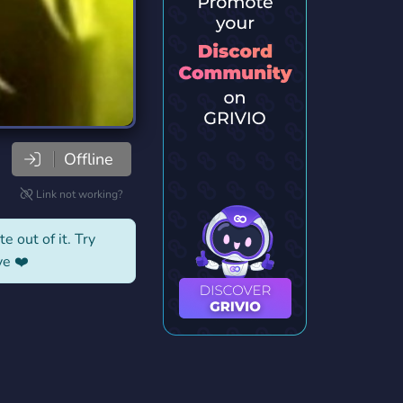
Offline
Link not working?
e out of it. Try
ve ❤️