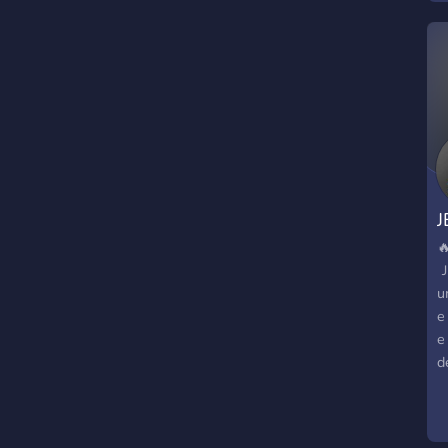
J

Ｊ
u
e
e
d
u
p
d