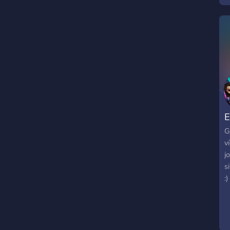
q
E
G
v
j
s
:)