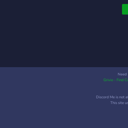
v
n
a
d
m
é
o
c
h
n
j
s
Need 
Grivio - Find 
p
Discord Me is not a
This site 