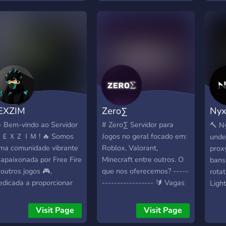
EXZIM
Zero∑
Nyx
ser
 Bem-vindo ao Servidor
# Zero∑ Servidor para
🔨 N
ＥＸＺＩＭ ! 🔥 Somos
Jogos no geral focado em:
unde
ma comunidade vibrante
Roblox, Valorant,
proxy
 apaixonada por Free Fire
Minecraft entre outros. O
bans,
 outros jogos 🎮,
que nos oferecemos? -----
rotat
edicada a proporcionar
----------------- 🔰 Vagas
Ligh
ma experiência incrível
pra staff 📌 Eventos 💰
built
ara todos os jogadores,
Economia 📢 Patrocinios
Visit Page
Visit Page
esde novatos até
Abertos 🔊 Musicas nas