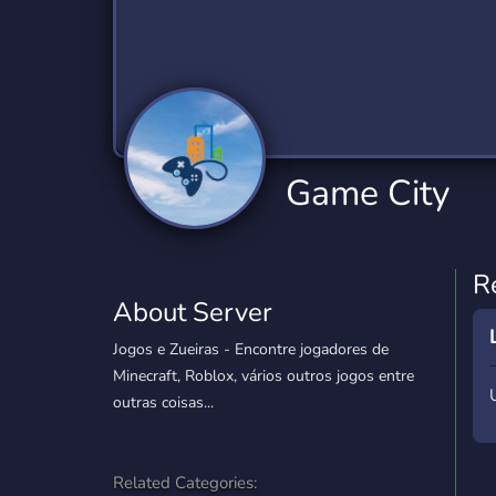
Technology
Tournaments
T
2,834 Servers
343 Servers
1,15
Twitch
Virtual Reality
W
359 Servers
239 Servers
1,15
YouTube
YouTuber
Game City
850 Servers
3,010 Servers
R
About Server
Jogos e Zueiras - Encontre jogadores de
Minecraft, Roblox, vários outros jogos entre
outras coisas...
Related Categories: