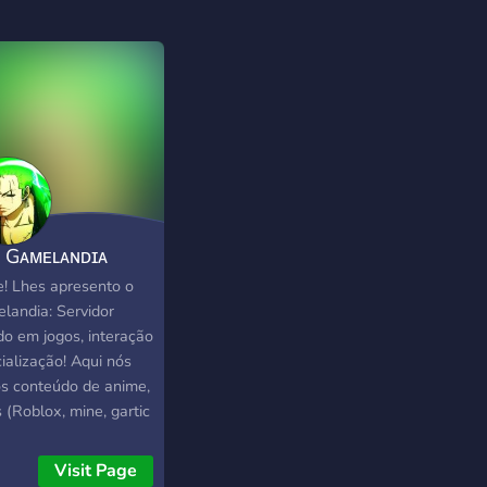
] Gᴀᴍᴇʟᴀɴᴅɪᴀ
e! Lhes apresento o
landia: Servidor
do em jogos, interação
ialização! Aqui nós
CzzbzxnKJFRoPCStCGjtiLQ
s conteúdo de anime,
 (Roblox, mine, gartic
c) e memes! Então eu
nvido a participar
Visit Page
sco, você é bem