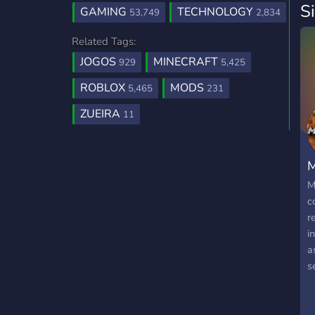
S
GAMING
TECHNOLOGY
53,749
2,834
Related Tags:
JOGOS
MINECRAFT
929
5,425
ROBLOX
MODS
5,465
231
ZUEIRA
11
M
M
c
r
i
a
s
c
a
e