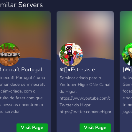
imilar Servers
inecraft Portugal
❄[]•Estrelas e
[🎮
Stars•[]❄
inecraft Portugal é uma
Salv
Servidor criado para o
omunidade de minecraft
Game
Youtuber Higor ONe Canal
ecém-criada, com o
foca
do Higor:
ntuito de fazer com que
e soc
https://www.youtube.com/channel/U
s pessoas encontrem o
temo
Twitter do Higor:
eu servidor
jogos
https://twitter.com/onehigor
orrespondente, fazendo
e et
ssim, diversas amizades
te co
Visit Page
Visit Page
 divertirem-se sempre
cono