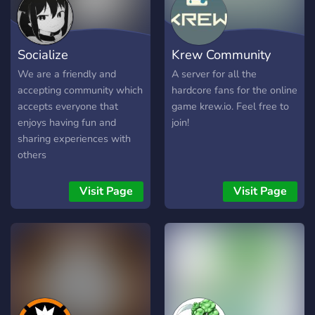
ons groeien tot een
levendige en gezellige plek
voor gamers en vrienden.
Socialize
Krew Community
We are a friendly and
A server for all the
accepting community which
hardcore fans for the online
accepts everyone that
game krew.io. Feel free to
enjoys having fun and
join!
sharing experiences with
others
Visit Page
Visit Page