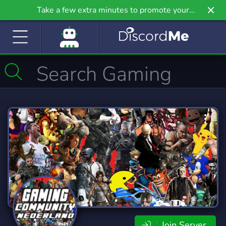
Take a few extra minutes to promote your
community even further on Griv.io, our newest
site.
Join Server