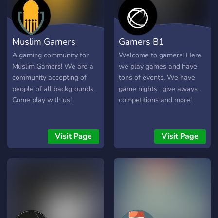
favoriete games, films,
series, muziek etc. En vind
mensen die het ook leuk
Muslim Gamers
Gamers B1
vinden Gaming Tips:
Ontvang en deel tips om je
A gaming community for
Welcome to gamers! Here
gaming-ervaring te
Muslim Gamers! We are a
we play games and have
verbeteren. Vriendschap en
community accepting of
tons of events. We have
Gezelligheid: Maak nieuwe
people of all backgrounds.
game nights , give aways ,
vrienden en geniet van een
Come play with us!
competitions and more!
warme, ondersteunende
gemeenschap. Ideeën en
suggesties zijn altijd
Visit Page
Visit Page
welkom in het
suggestiekanaal! We
hebben nog niet veel leden,
maar dat betekent dat jouw
aanwezigheid echt een
verschil maakt. Maak
nieuwe vrienden en help