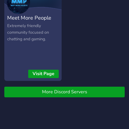
Meet More People
Extremely friendly
community focused on
chatting and gaming.
Visit Page
More Discord Servers