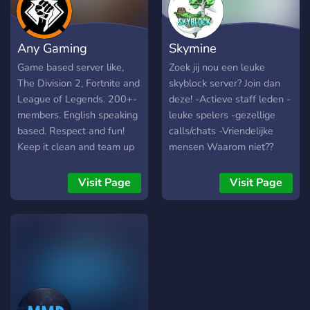
Any Gaming
Skymine
Game based server like,
Zoek jij nou een leuke
The Division 2, Fortnite and
skyblock server? Join dan
League of Legends. 200+-
deze! -Actieve staff leden -
members. English speaking
leuke spelers -gezellige
based. Respect and fun!
calls/chats -Vriendelijke
Keep it clean and team up
mensen Waarom niet??
;). Want to know more? Join
JOIN dan nu de skyblock
and we'll talk! Step up your
server Skymine!
Visit Page
Visit Page
community Game.