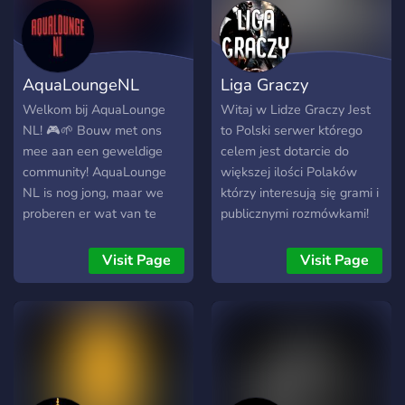
AquaLoungeNL
Liga Graczy
Welkom bij AquaLounge
Witaj w Lidze Graczy Jest
NL! 🎮🌱 Bouw met ons
to Polski serwer którego
mee aan een geweldige
celem jest dotarcie do
community! AquaLounge
większej ilości Polaków
NL is nog jong, maar we
którzy interesują się grami i
proberen er wat van te
publicznymi rozmówkami!
maken. Deze server is
▷Server o tematyce gier !
gaming gericht, maar ook
▷Różnorodne Boty !
Visit Page
Visit Page
toegankelijk voor de niet
▷Możliwość dołączenia do
gamers. De plek voor
administracji ! ▷Server jest
nederlandse gezelligheid,
cały czas rozbudowywany !
waar iedereen welkom is,
▷Ciekawa i miła atmosfera
ongeacht wie je bent. 🕹️
na serwerze ! ▷Kanały
Wat we bieden:
4Fun
Gezelligheid: Deel je