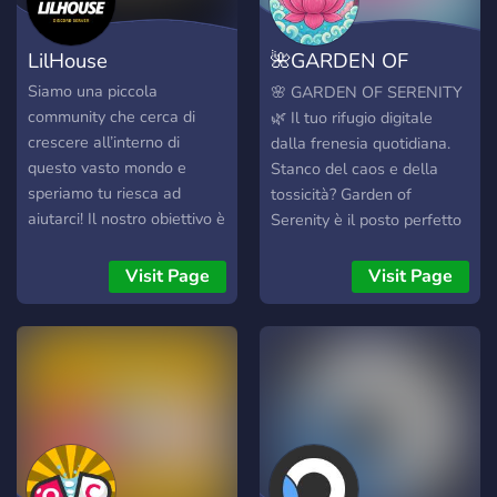
scrivici pure ┃↳ 🧃
Candidature staff sempre
LilHouse
🌺GARDEN OF
aperte ╰︰😎 E soprattutto
un sacco di bella gente che
SERENITY
Siamo una piccola
🌸 GARDEN OF SERENITY
non se la tira Unisciti, fatti
community che cerca di
🌿 Il tuo rifugio digitale
due chiacchiere, gioca,
crescere all’interno di
dalla frenesia quotidiana.
rilassati. ✧ Ti aspettiamo ✧
questo vasto mondo e
Stanco del caos e della
speriamo tu riesca ad
tossicità? Garden of
aiutarci! Il nostro obiettivo è
Serenity è il posto perfetto
quello di farvi sentire come
per chi cerca relax, gaming
in una vera famiglia:
e nuove amicizie in
Visit Page
Visit Page
troverete serate cinema,
un’atmosfera comfy e
pigiama party, sessioni di
totalmente nerd-friendly. 🎋
gioco intense o dibattiti su i
COSA TROVERAI: 👑
temi più disparati e, perché
League of Legends:
no, lezioni di cucina in
Finalmente una landa
diretta :D. Speriamo di
senza flame. Dalle normal
averti incuriosito almeno un
al competitivo, l'importante
po', passa a fare un salto
è divertirsi in vocal! 👻