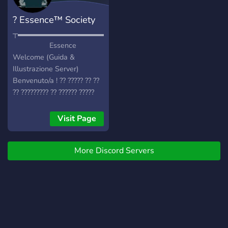
? Essence™ Society
┬▬▬▬▬▬▬▬▬▬▬▬▬▬▬▬▬▬▬▬▬▬▬▬▬▬▬▬▬▬
Essence
Welcome (Guida &
Illustrazione Server)
Benvenuto/a ! ?? ????? ?? ??
?? ????????? ?? ?????? ?????
?????????, ?????? ??
15/12/2020 ??? ?? ?????
Visit Page
???????? ?? ????????????
?'?????? ?? ???????. ?????????
More Discord Servers
?????? ?????? ? ?????,
??????????? ? ???? ?? ????????
? ?????? ?????? grande
????????, ?? ?????? ??????????
??? ???????à ?? ?????? ?????? ?
????à ????????? ???????
?'?????????? ????'????te. ??