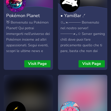
della ⛈ ZonaDelCielo ⛈
Pokémon Planet
• YamiBar .ᐟ
👋 Benvenuto su Pokémon
✩｡:•.───── Benvenuto
Planet! Qui potrai
nel nostro server!
immergerti nell'universo dei
─────.•:｡✩ Server gaming
Pokémon insieme ad altri
chill dove puoi fare
appassionati. Segui eventi,
praticamente quello che ti
scopri le ultime news e
pare, basta che non dai
connettiti con giocatori
fastidio e rispetti il ToS di
simili a te! È il luogo
Discord. Per il resto? Libero
Visit Page
Visit Page
perfetto per condividere la
sfogo. ╭︰Cosa trovi da noi:
tua passione. Entra e
┃↳ 🎮 Canali gaming (solo,
diventa parte della nostra
duo, trio, team) ┃↳ 🔊
community! 🌟
Vocali attivi H24 ┃↳ 🍿
Sala cinema per le serate
random ┃↳ 🎨 Zona
creativa per arte, meme ed
edit ┃↳ 💌 Parthnership? Sì,