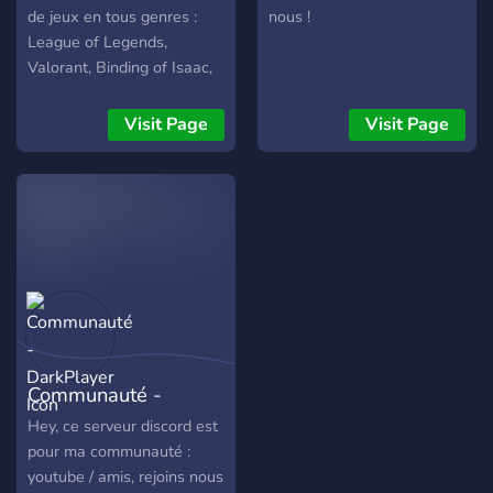
de jeux en tous genres :
nous !
League of Legends,
Valorant, Binding of Isaac,
Sea Of Thieves et divers
Let's Play ou tests de jeux
Visit Page
Visit Page
N'hésitez pas a venir faire
un tour !
Communauté -
DarkPlayer
Hey, ce serveur discord est
pour ma communauté :
youtube / amis, rejoins nous