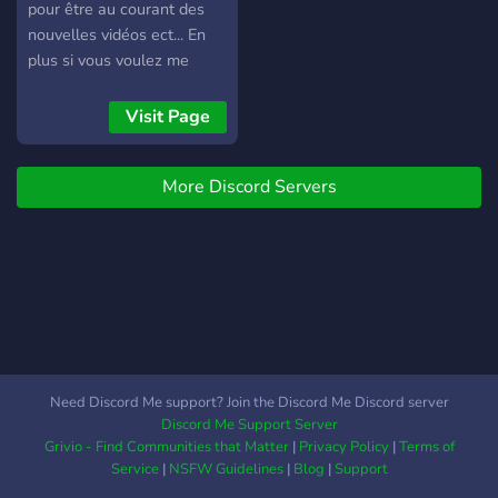
pour être au courant des
nouvelles vidéos ect... En
plus si vous voulez me
demander de faire quelle
que chose exemple un
Visit Page
projet à plusieurs bah c'est
sur ce serveur discord quil
More Discord Servers
faut me le dire, qu'attends
tu, pour nous rejoindre ?
Need Discord Me support? Join the Discord Me Discord server
Discord Me Support Server
Grivio - Find Communities that Matter
|
Privacy Policy
|
Terms of
Service
|
NSFW Guidelines
|
Blog
|
Support