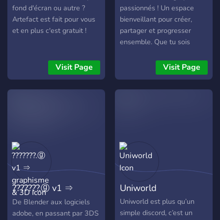
fond d'écran ou autre ?
passionnés ! Un espace
Artefact est fait pour vous
bienveillant pour créer,
et en plus c'est gratuit !
partager et progresser
ensemble. Que tu sois
débutant ou pro, échange
tes idées, reçois des
Visit Page
Visit Page
retours, trouve de
l’inspiration et accélère ton
style. Des défis créatifs,
des astuces exclusives et
des moments d’entraide au
programme. 👉 Parlons
design, pixels et identité
visuelle. Rejoins-nous dès
maintenant — ton prochain
projet t’attend !
???????.ⓖ v1 ⇒
Uniworld
graphisme & 3D
Uniworld est plus qu’un
De Blender aux logiciels
simple discord, c’est un
adobe, en passant par 3DS