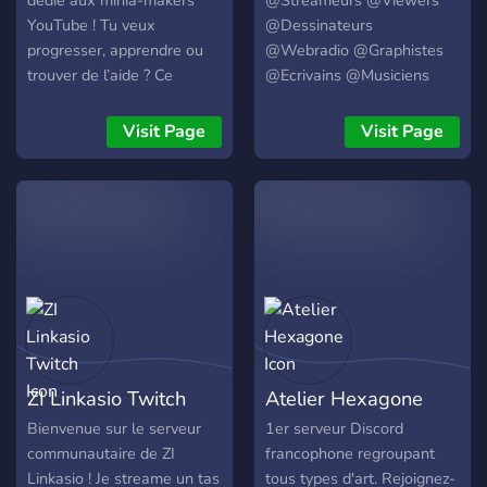
dédié aux minia-makers
@Streameurs @Viewers
YouTube ! Tu veux
@Dessinateurs
progresser, apprendre ou
@Webradio @Graphistes
trouver de l’aide ? Ce
@Ecrivains @Musiciens
serveur est fait pour toi !
@Chanteurs @Danseurs
Voici ce que tu peux y
@Chefs De Projets
Visit Page
Visit Page
trouver : ✨ Des ressources
@Acteurs @Réalisateurs
Photoshop exclusives 💬
@Scénaristes
Des conseils et retours
@Développeurs et plus
pour t’améliorer 🎓 Un
pour améliorer la qualité du
espace pour apprendre à
contenu sur internet.
créer des miniatures 🛒 La
possibilité de commander
des miniatures à des minia-
makers talentueux 🤝 Une
communauté active et
ZI Linkasio Twitch
Atelier Hexagone
passionnée Rejoins-nous
vite et fais passer tes
Bienvenue sur le serveur
1er serveur Discord
miniatures au niveau
communautaire de ZI
francophone regroupant
supérieur !
Linkasio ! Je streame un tas
tous types d'art. Rejoignez-