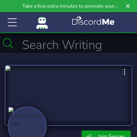
Take a few extra minutes to promote your
community even further on Griv.io, our newest
site.
Join Server