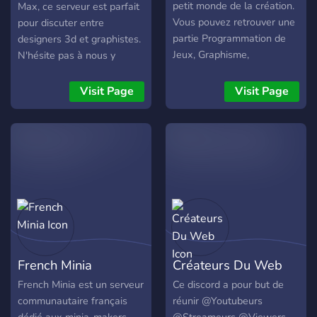
petit monde de la création.
Max, ce serveur est parfait
Vous pouvez retrouver une
pour discuter entre
partie Programmation de
designers 3d et graphistes.
Jeux, Graphisme,
N'hésite pas à nous y
Développement et Sound
montrer tes travaux et à
(d’autres arriveront à
dire bonjour !
Visit Page
Visit Page
l’avenir si besoin.) Le but
est de réunir une
communauté active,
pouvoir s’entraider si on a
un problème, partager ces
créations pour avoir
différents avis, rechercher
des personnes avec qui
faire un projet etc.
French Minia
Créateurs Du Web
French Minia est un serveur
Ce discord a pour but de
communautaire français
réunir @Youtubeurs