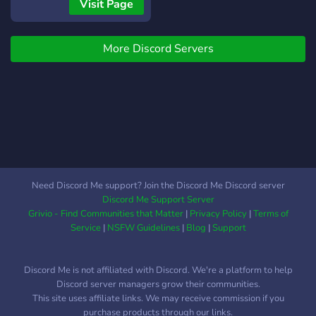
Visit Page
bestimmte Rollen muss
eine Anfrage gesendet
werden. Wir freuen uns,
More Discord Servers
euch hier zu haben und
euch besser
kennenzulernen. Viel Spaß!
🎉
Need Discord Me support? Join the Discord Me Discord server
Discord Me Support Server
Grivio - Find Communities that Matter
|
Privacy Policy
|
Terms of
Service
|
NSFW Guidelines
|
Blog
|
Support
Discord Me is not affiliated with Discord. We're a platform to help
Discord server managers grow their communities.
This site uses affiliate links. We may receive commission if you
purchase products through our links.