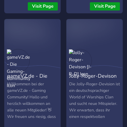
thrill of the drop! We are
Visit Page
Visit Page
the official Discord home
for superskin.gg, the
premier platform for
opening custom CS2 cases.
If you are tired of the
regular case odds and
want a real shot at
premium loot, you are in
the right place. Whether
you are hunting for a
gameVZ.de - Die
Jolly-Roger-Devison
flawless Factory New
knife, a slick pair of gloves,
Gaming-Community
[J-R-D]
Willkommen bei der
Die Jolly-Roger-Devision ist
or just looking to build a
gameVZ.de - Gaming
ein deutschsprachiger
clean themed loadout, this
Community! Hallo und
World of Warships Clan
is where your dream skin
herzlich willkommen an
und sucht neue Mitspieler.
becomes a reality. Why join
alle neuen Mitglieder! 👋
Wir erwarten, dass ihr
our community? 🎁
Wir freuen uns riesig, dass
einen respektvollen
Exclusive Promo Codes &
ihr unserer Community
Umgangston mit ALLEN