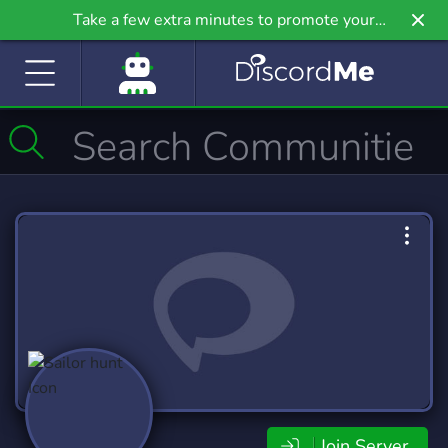
Take a few extra minutes to promote your
community even further on Griv.io, our newest
site.
Join Server