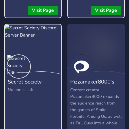
without fear, as long as
for testers, moderators,
they are respectful and
artists, and developers.
Visit Page
Visit Page
kind about it. It is not a
free pass to be rude or
toxic, and any form of it
will not be tolerated.
Secret Society
Pizzamaker8000's
Content Hub
No one is safe.
Content creator
Pizzamaker8000 expands
the audience reach from
the games of Smite,
Fortnite, Among Us, as well
as Fall Guys into a whole