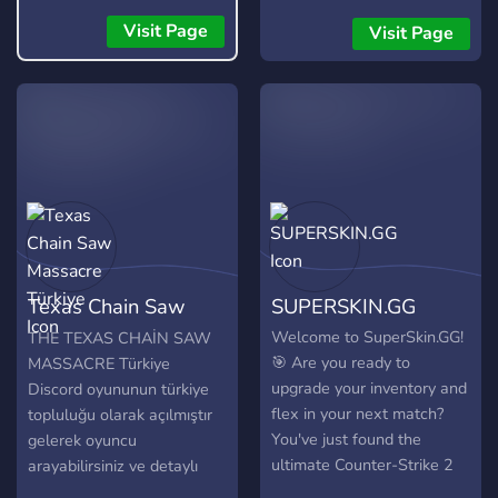
new experience!
Visit Page
Visit Page
Texas Chain Saw
SUPERSKIN.GG
Massacre Türkiye
Welcome to SuperSkin.GG!
THE TEXAS CHAİN SAW
🎯 Are you ready to
MASSACRE Türkiye
upgrade your inventory and
Discord oyununun türkiye
flex in your next match?
topluluğu olarak açılmıştır
You've just found the
gelerek oyuncu
ultimate Counter-Strike 2
arayabilirsiniz ve detaylı
community dedicated to the
gelişmeleri edinebilirsiniz