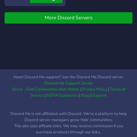
Queremos garantir que
todos os membros se
divirtam enquanto
More Discord Servers
constroem laços de
amizade duradouros. 💬
**Chat:** Explore
diferentes tópicos em
nossos canais de bate-
papo dedicados. Desde
memes hilariantes até
conversas sérias, há um
Need Discord Me support? Join the Discord Me Discord server
espaço para cada tipo de
Discord Me Support Server
interação.
Grivio - Find Communities that Matter
|
Privacy Policy
|
Terms of
Service
|
NSFW Guidelines
|
Blog
|
Support
Discord Me is not affiliated with Discord. We're a platform to help
Discord server managers grow their communities.
This site uses affiliate links. We may receive commission if you
purchase products through our links.