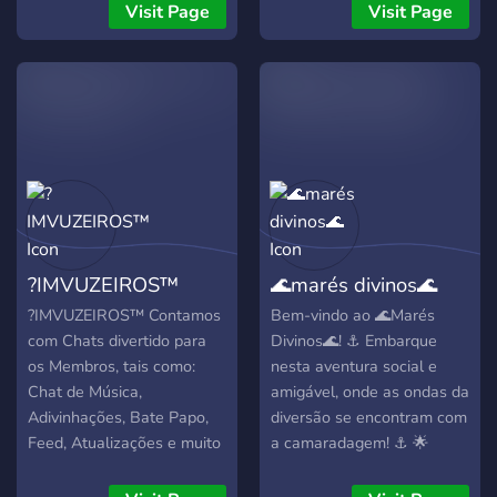
ambiente seguro,
Venha logo!
Visit Page
Visit Page
acolhedor, inclusivo e
divertido para todos. Somos
uma vila aberto com vários
jogos e interações. Sinta-se
à vontade para jogar, se
divertir, fazer amizades ou
simplesmente bater um
papo. A liberdade de
interação é toda sua!
?IMVUZEIROS™
🌊marés divinos🌊
?IMVUZEIROS™ Contamos
Bem-vindo ao 🌊Marés
com Chats divertido para
Divinos🌊! ⚓ Embarque
os Membros, tais como:
nesta aventura social e
Chat de Música,
amigável, onde as ondas da
Adivinhações, Bate Papo,
diversão se encontram com
Feed, Atualizações e muito
a camaradagem! ⚓ 🌟
mais!!!
**Tema One Piece:** Para
os verdadeiros fãs de One