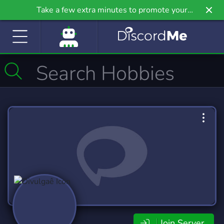
Take a few extra minutes to promote your
community even further on Griv.io, our newest
site.
Join Server