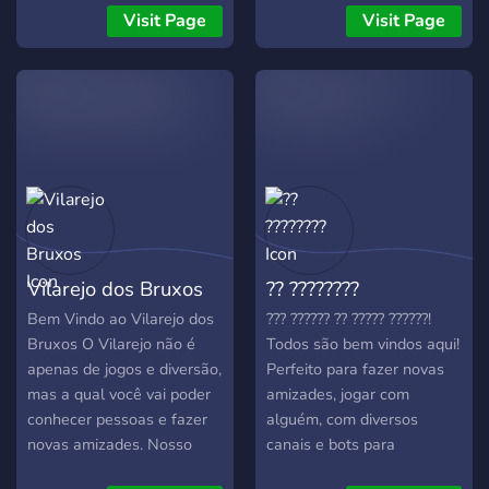
um novo membro do PKX •
Calls de bate-papo -Bot
diversos assuntos, sejam
Visit Page
Visit Page
Divulgações.
Entretenimento -Bot
eles: filmes, jogos, animes
moderação -Vips por
ou apenas compartilhar seu
sonhos -Sorteios -Eventos
hobbies. Somos o servidor
fixos - -- --- ---- Venha
ideal para você que busca
fazer parte da nossa
novas amizades ou apenas
família,Seja bem vindo a
uma boa conversa.
Ags
Vilarejo dos Bruxos
?? ????????
Bem Vindo ao Vilarejo dos
??? ?????? ?? ????? ??????!
Bruxos O Vilarejo não é
Todos são bem vindos aqui!
apenas de jogos e diversão,
Perfeito para fazer novas
mas a qual você vai poder
amizades, jogar com
conhecer pessoas e fazer
alguém, com diversos
novas amizades. Nosso
canais e bots para
objetivo é criar um
diferentes finalidades!