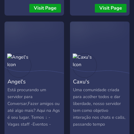
divulgação, e não semente
momentos de interação. Se
Visit Page
Visit Page
temos muito mais coisas. ☞
eu conseguir alcançar isso,
Alguns delas são: ┒🏅 :
considere seguir e se
sorteios de dinheiro/sonhos.
inscrever em nossas redes.
┨🚀 : promova seu servidor
Seu apoio nos fortalece!
a partir de 2,99. ┨💎 :
sorteios de plano e
assinatura todo mês. ┨👑 :
reconhecimento para os
que são ativos. ┨📶 : temos
sistema de níveis. ┨🔥 :
Angel's
Caxu's
temos assinaturas que
ótimos benefícios. ┨🎉 :
Está procurando um
Uma comunidade criada
temos mais de 30 canais
servidor para
para acolher todos e dar
de divulgação. ┨📚 : 3 tipos
Conversar,Fazer amigos ou
liberdade, nosso servidor
de planos com melhores
até algo mais? Aqui na Ags
tem como objetivo
benefícios. ┚🤝 : também
é seu lugar. Temos ↓ -
interação nos chats e calls,
fazemos parceria. ➢❤️‍🔥
Vagas staff -Eventos -
passando tempo
Entre já, e vire um membro
Equipe staff organizada -
conversando sobre os mais