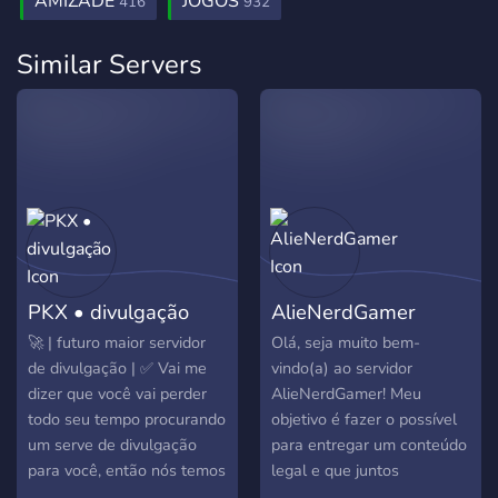
AMIZADE
JOGOS
416
932
Similar Servers
PKX • divulgação
AlieNerdGamer
🚀 | futuro maior servidor
Olá, seja muito bem-
de divulgação | ✅ Vai me
vindo(a) ao servidor
dizer que você vai perder
AlieNerdGamer! Meu
todo seu tempo procurando
objetivo é fazer o possível
um serve de divulgação
para entregar um conteúdo
para você, então nós temos
legal e que juntos
mais de 30 tipos de
possamos ter bons