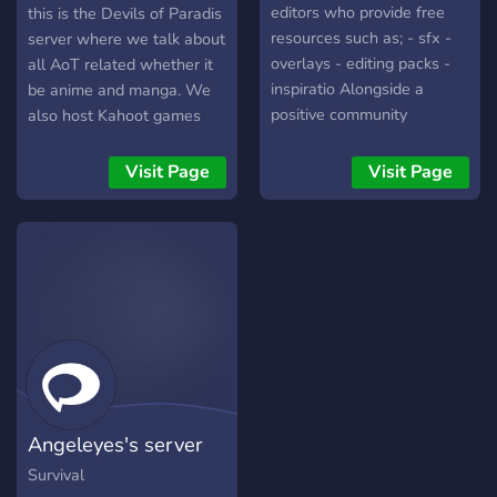
editors who provide free
this is the Devils of Paradis
resources such as; - sfx -
server where we talk about
overlays - editing packs -
all AoT related whether it
inspiratio Alongside a
be anime and manga. We
positive community
also host Kahoot games
covering support on all
and movie nights. Thank
editing softwares
you and I hope to see you
Visit Page
Visit Page
there
Angeleyes's server
Survival