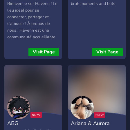
Bienvenue sur Havenn ! Le
bruh moments and bots
lieu idéal pour se
connecter, partager et
s'amuser ! À propos de
nous : Havenn est une
communauté accueillante
et dynamique où les
passionnés de sujet varier
Visit Page
Visit Page
se réunissent pour discuter,
partager des idées, et créer
des liens , vous êtes les
bienvenus ! Ce que nous
offrons : 🤝 Une
communauté conviviale :
Rencontrez des personnes
partageant les mêmes
intérêts et établissez des
amitiés durables. 💬 Des
ABG
Ariana & Aurora
discussions animées :