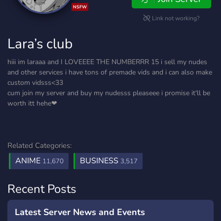
NSFW
Link not working?
Lara’s club
hiii im laraaa and I LOVEEEE THE NUMBERRR 15 i sell my nudes
and other services i have tons of premade vids and i can also make
custom vidsss<33
cum join my server and buy my nudesss pleaseee i promise it'll be
worth itt hehe❤
Related Categories:
ANIME
BUSINESS
11,670
3,517
Recent Posts
Latest Server News and Events