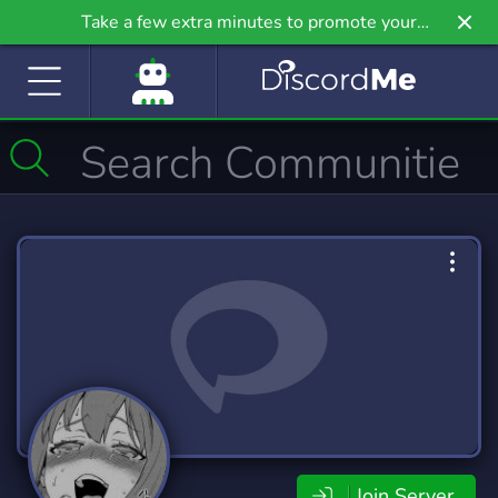
Take a few extra minutes to promote your
community even further on Griv.io, our newest
site.
Join Server