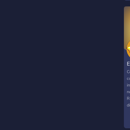
C
c
i
n
R
d