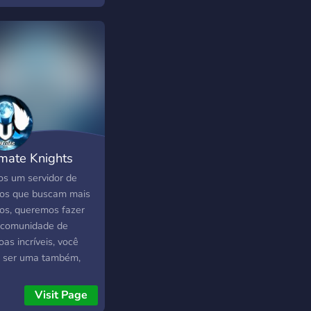
s 🎞 Cineminha (em
) ---------------------
imate Knights
TM
s um servidor de
os que buscam mais
os, queremos fazer
comunidade de
as incríveis, você
 ser uma também,
Visit Page