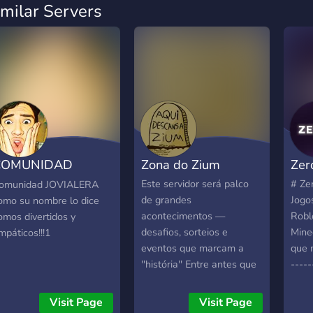
imilar Servers
COMUNIDAD
Zona do Zium
Zer
OVIALERA
Este servidor será palco
# Ze
omunidad JOVIALERA
de grandes
Jogo
omo su nombre lo dice
acontecimentos —
Robl
omos divertidos y
desafios, sorteios e
Mine
mpáticos!!!1
eventos que marcam a
que 
''história'' Entre antes que
-----
a história comece sem
pra s
você.
Econ
Visit Page
Visit Page
Aber