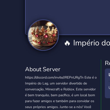
Technology
Tournaments
T
2,840 Servers
343 Servers
1,14
Twitch
Virtual Reality
W
359 Servers
238 Servers
1,15
YouTube
YouTuber
🔥 Império d
852 Servers
3,011 Servers
R
About Server
https://discord.com/invite/JREPnURgTn Este é o
Império do Lag, um servidor divertido de
conversação, Minecraft e Roblox. Este servidor
é bem tranquilo, bem pacífico, é um local bom
para fazer amigos e também para convidar os
seus próprios amigos. Junte-se a nós! Você