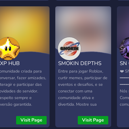
recompensas celestiais! ✨
O que temos: 🧱
Servidores e mundos
personalizados 🎮
Eventos, torneios e
sorteios semanais 💬
Comunidade ativa e
acolhedora 👑 Sistema de
ranks e recompensas
EXP HUB
SMOKIN DEPTHS
SN 
exclusivas 🌠 Espaço para
criadores e clãs Entre para
omunidade criada para
Entre para jogar Roblox,
❤️ S
o Celestial Elite e mostre
onversar, fazer amizades,
curtir memes, participar de
━━━
que você faz parte da elite
nteragir e participar das
eventos e desafios, e se
━━━━
dos games! 🌍🔥
ovidades do servidor.
conectar com uma
Nós 
espeito sempre e
comunidade ativa e
Comm
iversão garantida.
divertida. Mostre sua
comu
identidade, coloque a tag
rece
SMK e faça parte da
noss
Visit Page
Visit Page
família! 💎
muit