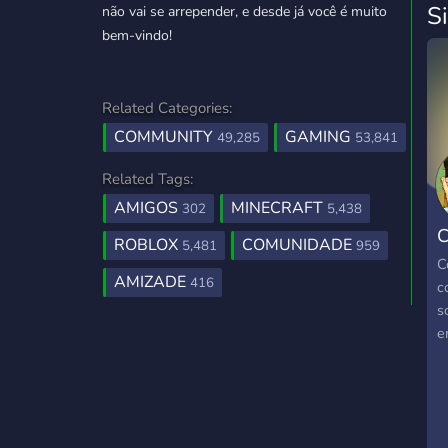
S
não vai se arrepender, e desde já você é muito
bem-vindo!
Related Categories:
COMMUNITY
GAMING
49,285
53,841
Related Tags:
AMIGOS
MINECRAFT
302
5,438
ROBLOX
COMUNIDADE
5,481
959
J
C
AMIZADE
416
c
s
e