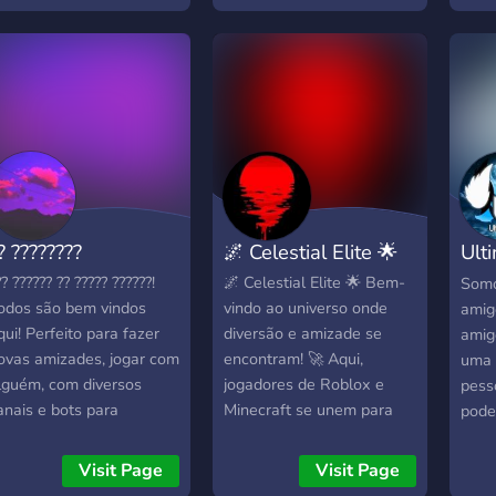
call
breve
-
? ????????
🌌 Celestial Elite 🌟
Ult
#U
?? ?????? ?? ????? ??????!
🌌 Celestial Elite 🌟 Bem-
Somo
odos são bem vindos
vindo ao universo onde
amig
qui! Perfeito para fazer
diversão e amizade se
amig
ovas amizades, jogar com
encontram! 🚀 Aqui,
uma 
lguém, com diversos
jogadores de Roblox e
pesso
anais e bots para
Minecraft se unem para
pode
iferentes finalidades!
criar, explorar e competir
né?
enha logo!
em um ambiente cheio de
Visit Page
Visit Page
energia, eventos, e