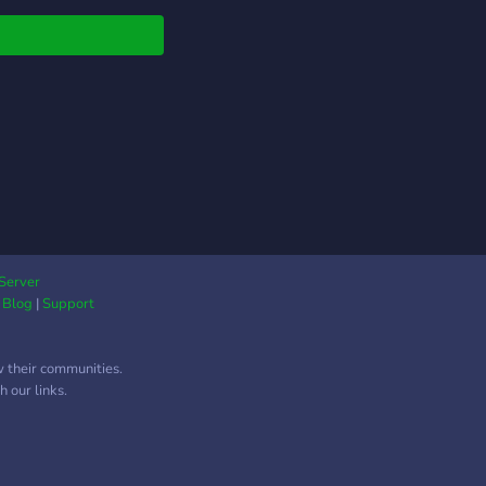
m ambiente
hedor, você
ntrará diversas
es de entretenimento,
 bots de Pokémon,
games e futebol. ꒥꒡
🎡 A nossa
nidade é perfeita
 conhecer novas
as, socializar e se
rtir! Contamos com
istradores ativos,
Server
|
Blog
|
Support
equipe eficiente para
erias e um ambiente
preza pela interação e
w their communities.
ito. Então, o que está
 our links.
rando? Venha fazer
e da SN Community e
veite tudo o que
s a oferecer!