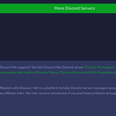
de u
acol
More Discord Servers
enco
opçõ
como
mini
˘﹒ಐ 
comu
para
pesso
dive
admin
Discord Me support? Join the Discord Me Discord server
Discord Me Support 
Communities that Matter
|
Privacy Policy
|
Terms of Service
|
NSFW Guidelines
uma 
parc
que 
ffiliated with Discord. We're a platform to help Discord server managers gro
respe
uses affiliate links. We may receive commission if you purchase products through
espe
part
apro
temo