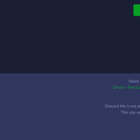
Need 
Grivio - Find 
Discord Me is not a
This site 