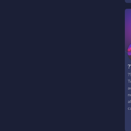
?
?
T
a
n
a
c
d
V