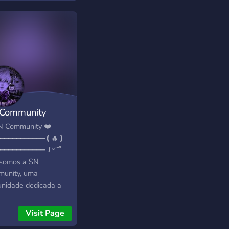
Community
N Community ❤️
━━━━━━━━━━━━❪🔥❫
━━━━━━━━━━━ ꒥꒡˘՞
somos a SN
unity, uma
nidade dedicada a
pcionar e acolher
os membros com
Visit Page
o carinho. Aqui, além