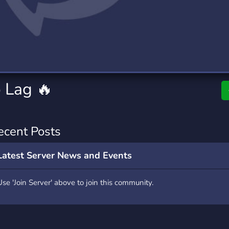
rading
Travel
9 Servers
112 Servers
riting
Xbox
6 Servers
233 Servers
o Lag 🔥
ecent Posts
Latest Server News and Events
Use 'Join Server' above to join this community.