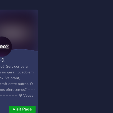
o∑
ro∑ Servidor para
s no geral focado em:
ox, Valorant,
craft entre outros. O
nos oferecemos? -----
------------ 🔰 Vagas
taff 📌 Eventos 💰
omia 📢 Patrocinios
Visit Page
tos 🔊 Musicas nas