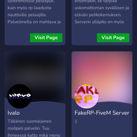
luotihimoisille pelaajille,
ensinnäkin, se tarjoaa
kuin myös rp-laadusta
uskomattoman syvällisen ja
nauttiville pelaajille.
elävän pelikokemuksen.
Palvelimella on mahtava ja
Serverin ylläpito on myös
laadukas roolipeli yhteisö,
erinomaista ja varmistaa,
kuin myös admin-tiimi. Liity
että pelikokemuksesi on
Visit Page
Visit Page
palvelimellemme, jotta voit
sujuva ja nautinnollinen. Ei
aloittaa kokemuksesi GX
unohdeta myöskään
RP palvelimella!
säännöllisiä tapahtumia ja
päivityksiä, jotka pitävät
pelin mielenkiintoisena ja
tuoreena.
Ivalo
FakeRP-FiveM Server
Tällänen suomalainen
:)
roolipeli palvelin. Tuu
ihmeessä katto mikä meno