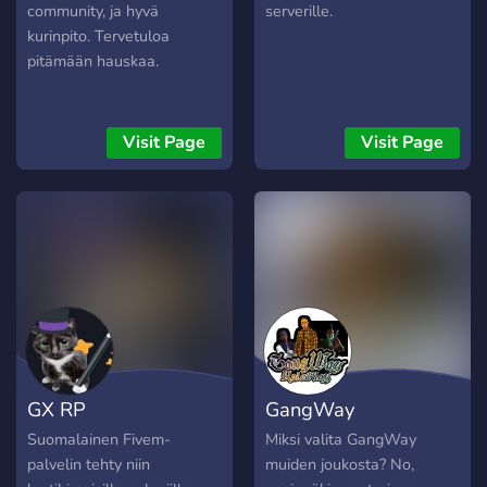
community, ja hyvä
serverille.
kurinpito. Tervetuloa
pitämään hauskaa.
Visit Page
Visit Page
GX RP
GangWay
Suomalainen Fivem-
Miksi valita GangWay
palvelin tehty niin
muiden joukosta? No,