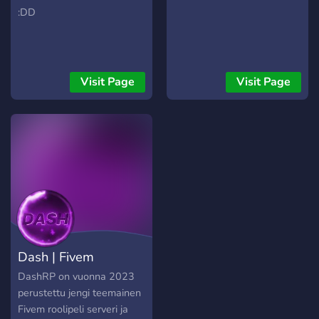
:DD
Visit Page
Visit Page
Dash | Fivem
DashRP on vuonna 2023
perustettu jengi teemainen
Fivem roolipeli serveri ja