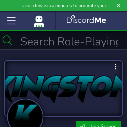
Take a few extra minutes to promote your
community even further on Griv.io, our newest
site.
Join Server