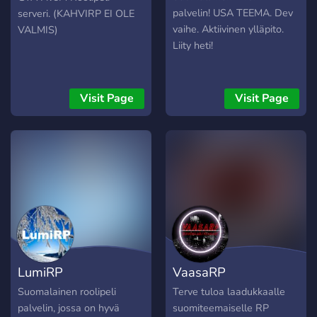
palvelin! USA TEEMA. Dev
serveri. (KAHVIRP EI OLE
vaihe. Aktiivinen ylläpito.
VALMIS)
Liity heti!
Visit Page
Visit Page
LumiRP
VaasaRP
Suomalainen roolipeli
Terve tuloa laadukkaalle
palvelin, jossa on hyvä
suomiteemaiselle RP