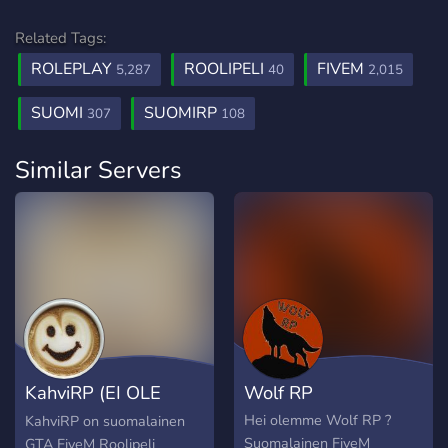
Related Tags:
ROLEPLAY
ROOLIPELI
FIVEM
5,287
40
2,015
SUOMI
SUOMIRP
307
108
Similar Servers
KahviRP (EI OLE
Wolf RP
VALMIS)
Hei olemme Wolf RP ?
KahviRP on suomalainen
Suomalainen FiveM
GTA FiveM Roolipeli