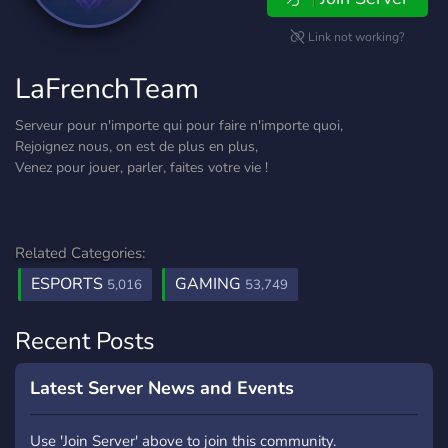
Link not working?
LaFrenchTeam
Serveur pour n'importe qui pour faire n'importe quoi,
Rejoignez nous, on est de plus en plus,
Venez pour jouer, parler, faites votre vie !
Related Categories:
ESPORTS
GAMING
5,016
53,749
Recent Posts
Latest Server News and Events
Use 'Join Server' above to join this community.