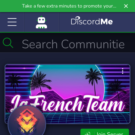
Take a few extra minutes to promote your
community even further on Griv.io, our newest
site.
Join Server