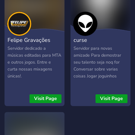
Eventos Sazonais: Torneios
de jogos com premiações
em destaque. ​🎭・
Customização: Mais opções
de cargos-coloridos e
Felipe Gravações
curse
identidade visual.
Servidor dedicado a
Servidor para novas
músicas editadas para MTA
amizade Para demostrar
e outros jogos. Entre e
seu talento seja noq for
curta nossas mixagens
Conversar sobre varias
únicas!.
coisas Jogar joguinhos
Visit Page
Visit Page