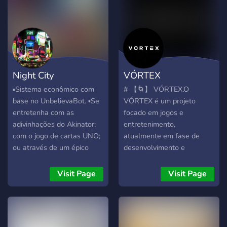
e participar de uma jornada
Temáticas Geek, Game, etc.
única rumo ao
➜ 👥 Staff's ➜ 🖼️
reconhecimento dentro de
Memes/Mídia/Música ➜ 🗞️
uma hierarquia
Jornalismo ➜ 🤝 Fazemos
cuidadosamente
Parcerias
estruturada. Nosso foco
Night City
VÓRTEX
está em fomentar
conexões reais, criar um
▪︎Sistema econômico com
# ​【🌀】 VÓRTEX. ​O
ambiente de respeito
base no UnbelievaBot. ▪︎Se
VÓRTEX é um projeto
mútuo e incentivar o
entretenha com as
focado em jogos e
crescimento individual
adivinhações do Akinator;
entretenimento,
dentro da comunidade. Seja
com o jogo de cartas UNO;
atualmente em fase de
através de interações
ou através de um épico
desenvolvimento e
sociais dinâmicas, eventos
sistema de RPG com o Epic
expansão. Não buscamos
criativos ou debates sobre
RPG. ▪︎Defina sua gangue
números, buscamos
Visit Page
Visit Page
as últimas tendências, o
ou torne-se um corporativo,
engajamento real através
Nexus está sempre em
interagindo pelos canais
de sistemas estruturados. ​
evolução. 💡 Nossos
pra subir de nível. ▪︎Outras
【⚙️】 O QUE JÁ TEMOS: ​
objetivos: Queremos que
atividades em breve!
💎・Economia Ativa: