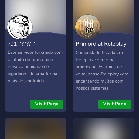
cada membro se sinta
Sistema de leilões e loja de
valorizado e encontre seu
cargos integrada. ​🛡️・
lugar aqui, promovendo
Segurança Avançada:
discussões construtivas e
Proteção contra raids e
colaborações criativas.
automoderação inteligente
Crescimento Pessoal:
via Security e Rio Bot. ​💬・
?01 ????? ?
Primordial Roleplay-
Incentivamos você a
Canais Temáticos: Áreas
aprender, compartilhar e
dedicadas para Minecraft,
Brasil
Este servidor foi criado com
Comunidade focada em
evoluir dentro do servidor,
Roblox e Gartic. ​🎫・
o intuito de forma uma
Roleplay com tema
com possibilidades de
Suporte Direto: Sistema de
nova comunidade de
americano. Estamos de
atingir novos níveis de
tickets funcional para
jogadores, de uma forma
volta, nosso Roleplay vem
participação e reconhecim
parcerias e dúvidas. ​🆙・
mais descontraída.
encantando muitos com
Progressão de Nível:
nossos sistemas
Cargos por XP que
diferenciados e únicos.
garantem prestígio na
Visit Page
Visit Page
hierarquia. ​【🛠️】 EM
DESENVOLVIMENTO: ​🛒・
Expansão da Loja: Novos
itens e benefícios para
membros ativos. ​🏆・