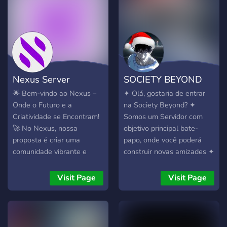
Nexus Server
SOCIETY BEYOND
🌟 Bem-vindo ao Nexus –
✦ Olá, gostaria de entrar
Onde o Futuro e a
na Society Beyond? ✦
Criatividade se Encontram!
Somos um Servidor com
🚀 No Nexus, nossa
objetivo principal bate-
proposta é criar uma
papo, onde você poderá
comunidade vibrante e
construir novas amizades ✦
envolvente, onde a
Em nosso Servidor Temos:
inovação, a cultura pop e o
➜ 💬 Chat ativo ➜ 📞 Call's
Visit Page
Visit Page
hype se unem. Aqui, os
➜ 🏆 Cargos de XP ➜💎
membros têm a chance de
Cargos Exclusivos ➜🤖
explorar suas paixões,
Diversos Bot's ➜🗂️
compartilhar ideias criativas
Servidor Organizado ➜🦸‍♂️