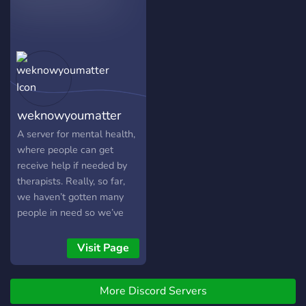
You are not too much. You
are not dramatic. You are
not alone.
weknowyoumatter
A server for mental health,
where people can get
receive help if needed by
therapists. Really, so far,
we haven’t gotten many
people in need so we’ve
just been having fun. We’re
gonna watch anime
Visit Page
together and we’ve
listened to music together,
More Discord Servers
etc. You should drop by, it’s