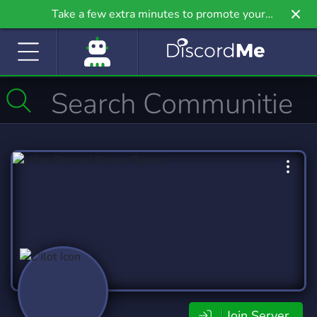
Take a few extra minutes to promote your
community even further on Griv.io, our newest
site.
Join Server