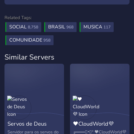
Related Tags:
SOCIAL
BRASIL
MUSICA
8,758
968
117
COMUNIDADE
958
Similar Servers
Servos de Deus
🖤CloudWorld💜
Servidor para os servos do
╔═══❖•ೋ° 🖤CloudWorld💜