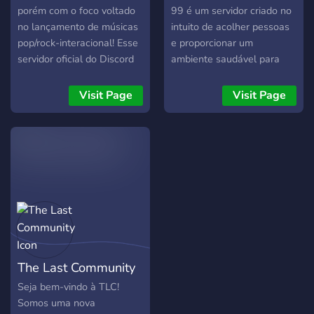
Nossos membros adoram
porém com o foco voltado
99 é um servidor criado no
conversas profundas
no lançamento de músicas
intuito de acolher pessoas
pop/rock-interacional! Esse
e proporcionar um
servidor oficial do Discord
ambiente saudável para
foi criado com o objetivo de
que todos possam criar
manter sua comunidade de
amizades e se divertir. Nós
Visit Page
Visit Page
fãs atualizada sobre
temos: - Staff que age com
futuros singles/álbuns,
seriedade; - Vários bots
postagens nas redes
para entretenimento (mini-
sociais e também para se
games, músicas...); -
divertir conversando e
Sorteios realizados com
jogando diversos mini-
frequência; - Sistema de
games! Contamos com a
nicks coloridos;
sua presença aqui para
crescermos e ganharmos o
Grammy mlq :)
The Last Community
Seja bem-vindo à TLC!
Somos uma nova