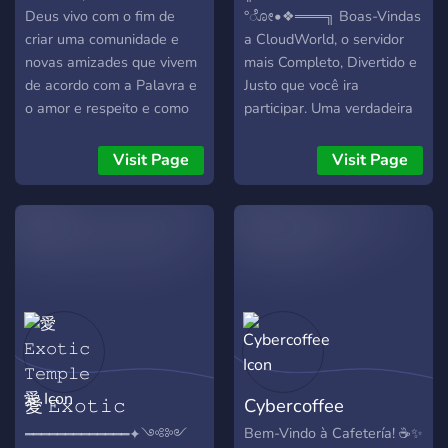
Deus vivo com o fim de
°ೋ•❖═══╗ Boas-Vindas
criar uma comunidade e
a CloudWorld, o servidor
novas amizades que vivem
mais Completo, Divertido e
de acordo com a Palavra e
Justo que você ira
o amor e respeito e como
participar. Uma verdadeira
um convite para quem tem
comunidade, um lar para
dúvidas sobre Cristo Jesus
você que vaga
Visit Page
Visit Page
e sobre a fé. Tem um
solitariamente pela internet
bocado de coisas aqui e
atrás de amigos, atrás de
tudo é para a glória do
um amor, atrás de um
Senhor para que mais
sentido, este servidor é o
pessoas saibam dele. Eu
seu lugar meu caro amigo
criei esse servidor com
💜
exatamente o intuito de
espalhar o evangelho e
ensinar para as pessoas o
amor de Deus. Se você leu
愛 𝙴𝚡𝚘𝚝𝚒𝚌
Cybercoffee
até aqui, entra aí no
servidor pra ajudar a
𝚃𝚎𝚖𝚙𝚕𝚎 愛
Bem-Vindo à Cafetería! ☕✨
━━━━━━━━━━━━━✦༺༻