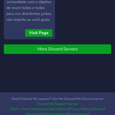
comunidade com o objetivo
de reunir todos e todas
para nos divertirmos juntos,
não importa se você gosta
de animes, jogos, séries ou
qualquer outra coisa, aqui
Visit Page
são todos bem-vindos.
Convido todos vocês a criar
More Discord Servers
uma nova experiência, um
novo ciclo de amizades,
uma nova era!
Need Discord Me support? Join the Discord Me Discord server
Discord Me Support Server
Grivio - Find Communities that Matter
|
Privacy Policy
|
Terms of
Service
|
NSFW Guidelines
|
Blog
|
Support