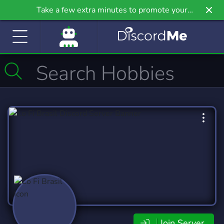
Take a few extra minutes to promote your
community even further on Griv.io, our newest
site.
Join Server