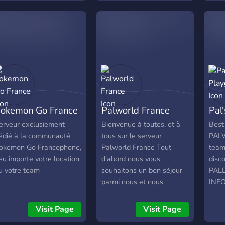
box, gamepass or PC.
de distributions Pokémon
iscord Link:
et nous offrons des
ttps://discord.gg/2RtFMarfDY
émulateurs et des roms
Pokémon. ? Ton ticket =>
https://discord.gg/tVpEVtsTfx
okemon Go France
Palworld France
Pal
erveur exclusiement
Bienvenue à toutes, et à
Best
édié à la communauté
tous sur le serveur
PAL
okemon Go Francophone,
Palworld France Tout
team
eu importe votre location
d'abord nous vous
disco
u votre team
souhaitons un bon séjour
PAL
parmi nous et nous
INFO
espérons que vous vous
Cus
plairez ici. Vous êtes priés
launc
Visit Page
Visit Page
de respectez les règles.