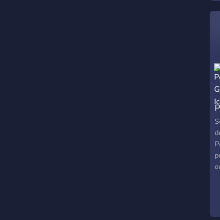
x
D
h
P
S
d
P
p
o