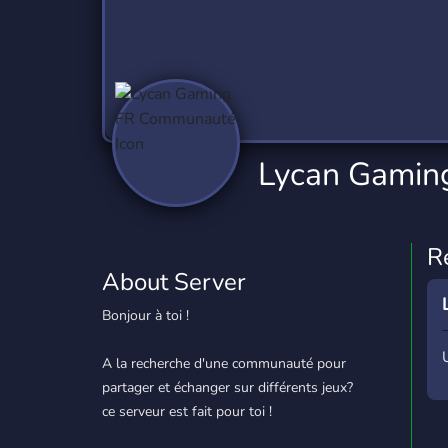
Technology
Tournaments
T
2,837 Servers
343 Servers
1,15
Twitch
Virtual Reality
W
359 Servers
239 Servers
1,15
YouTube
YouTuber
Lycan Gamin
850 Servers
3,011 Servers
R
About Server
Bonjour à toi !
A la recherche d'une communauté pour
partager et échanger sur différents jeux?
ce serveur est fait pour toi !