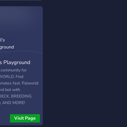
's Playground
 community for
WORLD. Find
mates fast. Palworld
rd bot with
DECK, BREEDING
, AND MORE!
tom STEAM SERVERS
hing shortly!!!
Visit Page