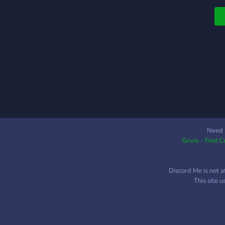
Need 
Grivio - Find 
Discord Me is not a
This site 