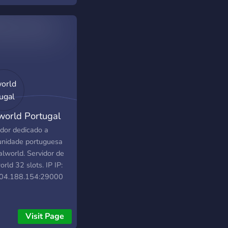
pieler finden möchte
 seinen eigenen
me Server promoten
te.
world Portugal
idor dedicado a
nidade portuguesa
alworld. Servidor de
rld 32 slots. IP IP:
04.188.154:29000
Visit Page