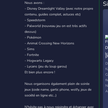
S
Nous avons :
- Disney Dreamlight Valley (avec notre propre
contenu, guides complet, astuces etc)
- Speedstorm
- Palworld (nouveau jeu on est très actifs
dessus)
- Pokémon
- Animal Crossing New Horizons
- Sims
- Fortnite
P
- Hogwarts Legacy
D
- Lycans (jeu du loup garou)
f
Et bien plus encore !
C
f
Nous organisons également plein de soirée
N
jeux (code name, gartic phone, wolfy, jeux de
A
société en ligne etc…)
L
S
N'hésite pas à nous rejoindre et échanger avec
e