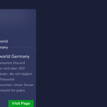
world Germany
unserem Discord
er sind über 300
ieder, die sich täglich
 Palworld
auschen. Unser Server
gemacht für jeden
orld Spieler aus
schalnd, Österreich
Visit Page
 Schweiz der