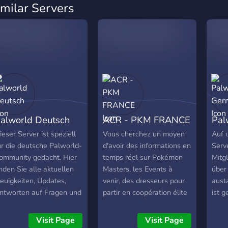
imilar Servers
alworld Deutsch
ACR - PKM FRANCE
Pal
ieser Server ist speziell
Vous cherchez un moyen
Auf 
ür die deutsche Palworld-
d'avoir des informations en
Serv
ommunity gedacht. Hier
temps réel sur Pokémon
Mitgl
inden Sie alle aktuellen
Masters, les Events à
über
euigkeiten, Updates,
venir, des dresseurs pour
aust
ntworten auf Fragen und
partir en coopération élite
ist 
eute zum gemeinsamen
EX, partager vos duo/loot,
Palw
pielen. Der Server bietet
mini-jeux ainsi que tant
Deut
Visit Page
Visit Page
ine freundliche und
d'autres merveilles ou des
oder