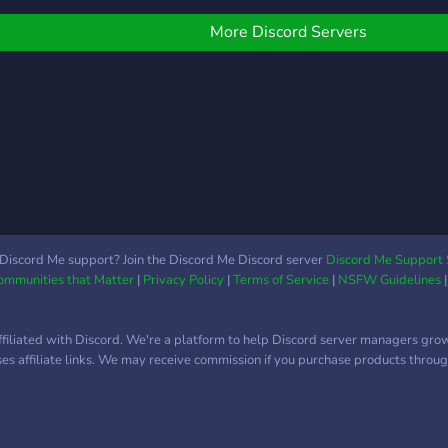
Nous savons que
beaucoup d'entre vous
More Discord Servers
suscitent un grand intérêt
pour le formidable jeu
qu'est Palworld. Alors
qu'attendez vous pour
nous rejoindre ? - L'équipe
Palworld France
Discord Me support? Join the Discord Me Discord server
Discord Me Support 
Communities that Matter
|
Privacy Policy
|
Terms of Service
|
NSFW Guidelines
ffiliated with Discord. We're a platform to help Discord server managers gro
uses affiliate links. We may receive commission if you purchase products through