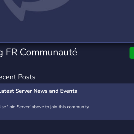
rading
Travel
0 Servers
111 Servers
riting
Xbox
5 Servers
233 Servers
g FR Communauté
ecent Posts
Latest Server News and Events
Use 'Join Server' above to join this community.