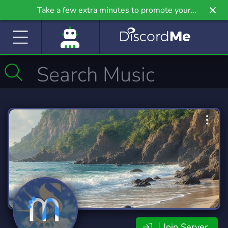
Take a few extra minutes to promote your
community even further on Griv.io, our newest
site.
Join Server