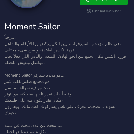
Link not working?
Moment Sailor
مرحباً،
في عالم مزدحم بالسيرفرات، وين الكل يركض ورا الأرقام والتفاعل،
قررنا نكسر القاعدة، ونصنع شيء مختلف...
قررنا نأسّس مكان يجمع بين الجو الهادئ، المتعة، والناس اللي فعلاً تحب
تتواصل وتعيش اللحظة.
Moment Sailor مو مجرد سيرفر...
هو مجتمع صغير بقلب كبير.
مجتمع فيه سوالف ما تمل،
وفيه ألعاب تقدر تلعبها بضحكة، مو بتوتر.
مكان تقدر تكون فيه على طبيعتك،
تسولف، تضحك، تتعرف على ناس يشاركونك اهتماماتك، ويقدرون
وجودك.
ما نبحث عن عدد، نبحث عن قيمة.
كل عضو عندنا هو لحظة،