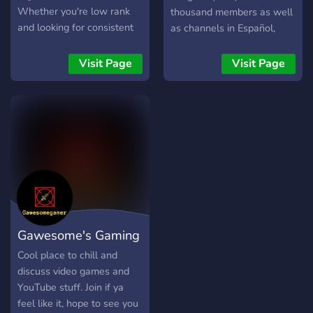
Whether you're low rank
thousand members as well
and looking for consistent
as channels in Español,
teammates to climb with
Français, اَلْعَرَبِيَّةُ, русский
📈, or just want chill games
язык, Bahasa Indonesia,
Visit Page
Visit Page
and customs 🎮, you'll
Português, Deutsch, Polski
always find people ready to
and other languages.
queue. Focused on
DIME's Family also plays
teamwork 🤝, positive vibes
other games such as Brawl
💬,
Stars (BS) and Fortnite
(FN) as well as a number
of games which are similar
to CoD including, but not
limited to, Rise of Kingdoms
(RoK) with the RoK Jumper
Gawesome's Gaming
Community.
Community
Cool place to chill and
discuss video games and
YouTube stuff. Join if ya
feel like it, hope to see you