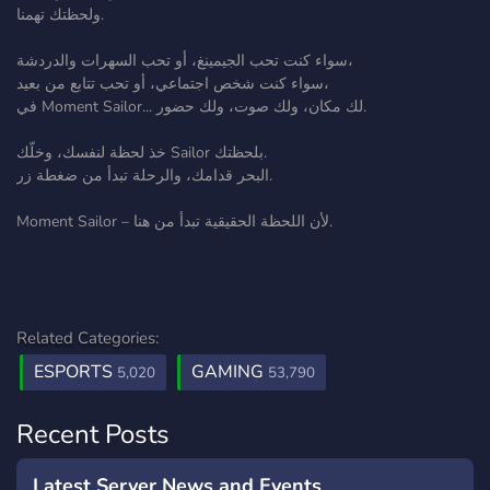
ولحظتك تهمنا.
سواء كنت تحب الجيمينغ، أو تحب السهرات والدردشة،
سواء كنت شخص اجتماعي، أو تحب تتابع من بعيد،
في Moment Sailor... لك مكان، ولك صوت، ولك حضور.
خذ لحظة لنفسك، وخلّك Sailor بلحظتك.
البحر قدامك، والرحلة تبدأ من ضغطة زر.
Moment Sailor – لأن اللحظة الحقيقية تبدأ من هنا.
Related Categories:
ESPORTS
GAMING
5,020
53,790
Recent Posts
Latest Server News and Events