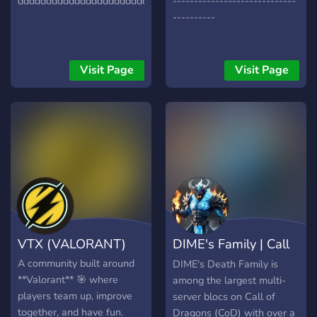
dddddddddddddddddddddddddddddddddddddddddddddddddddd
-----------------------------
para jugar y recibe ayuda
----------
en tus tareas o preguntas.
Únete a nosotros y forma
parte de una comunidad
Visit Page
Visit Page
que va más allá de lo
común.
VTX (VALORANT)
DIME's Family | Call
of Dragons
A community built around
DIME's Death Family is
**Valorant** 🎯 where
among the largest multi-
players team up, improve
server blocs on Call of
together, and have fun.
Dragons (CoD) with over a