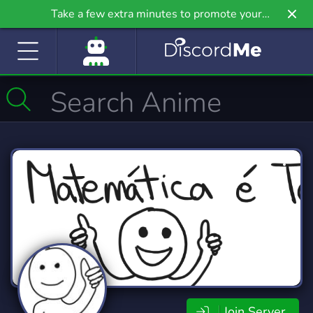
Take a few extra minutes to promote your
community even further on Griv.io, our newest
site.
Join Server