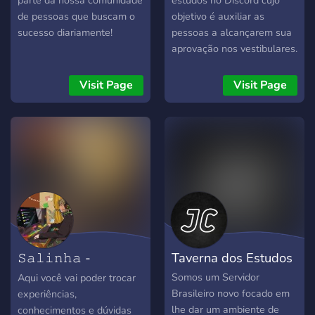
parte da nossa comunidade
estudos no Discord cujo
de pessoas que buscam o
objetivo é auxiliar as
sucesso diariamente!
pessoas a alcançarem sua
aprovação nos vestibulares.
Nele, os membros
encontram um ambiente
Visit Page
Visit Page
colaborativo e motivador,
com recursos como canais
de estudo por disciplina,
plantões de dúvidas,
biblioteca virtual, simulados
e exercícios. Além disso, há
um forte senso de apoio
mútuo, com ênfase na
motivação e superação de
desafios. O respeito mútuo,
𝚂𝚊𝚕𝚒𝚗𝚑𝚊 -
Taverna dos Estudos
colaboração, organização e
concentração no tema são
𝚎𝚜𝚝𝚞𝚍𝚘𝚜
Somos um Servidor
Aqui você vai poder trocar
normas importantes a
Brasileiro novo focado em
experiências,
serem seguidas. O servidor
lhe dar um ambiente de
conhecimentos e dúvidas