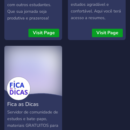
busca criar um espaço
estudos agradável e
com outros estudantes.
produtivo para que todos
confortável. Aqui você terá
Que sua jornada seja
possam aprender,
acesso a resumos,
produtiva e prazerosa!
compartilhar
materiais, dicas e ajuda de
conhecimentos e alcançar
vários estudantes que
Visit Page
Visit Page
seus objetivos acadêmicos.
estão com o mesmo
Juntos, os membros do
objetivo que o seu.
Foco na Aprovação estão
Acreditamos que a união
determinados a conquistar
faz a força e juntos somos
suas aprovações e ajudar
mais fortes. Dessa forma,
uns aos outros nessa
conseguiremos nossos
jornada.
objetivos juntos. Venha
fazer parte!
Fica as Dicas
Servidor de comunidade de
estudos e bate-papo,
materiais GRATUITOS para