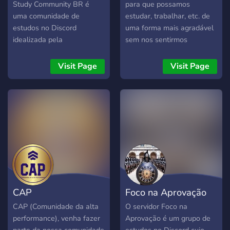
Study Community BR é
para que possamos
uma comunidade de
estudar, trabalhar, etc. de
estudos no Discord
uma forma mais agradável
idealizada pela
sem nos sentirmos
@thebrazilianMD como
sozinhos no nosso canto.
uma forma de reunir
Visit Page
Visit Page
pessoas com o mesmo
objetivo em comum:
estudar, mesmo que de
longe.
CAP
Foco na Aprovação
CAP (Comunidade da alta
O servidor Foco na
performance), venha fazer
Aprovação é um grupo de