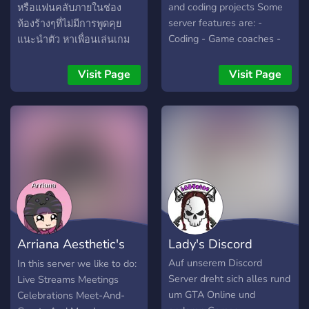
and coding projects Some
หรือแฟนคลับภายในช่อง
server features are: -
ห้องร้างๆที่ไม่มีการพูดคุย
Coding - Game coaches -
แนะนำตัว หาเพื่อนเล่นเกม
Streaming - Memes -
รวมความเหงาไว้ในที่เดียวจน
Events/Giveaways - Game
ทุกคนคิดว่าไปนอนดีกว่า
Visit Page
Visit Page
clips - And MORE You can
หากท่านอยากเข้ามานอนก็
find Sleepless Kyru's
เชิญได้ที่:
YouTube and Twitch
discord.gg/needsleep
channels inside!
Arriana Aesthetic's
Lady's Discord
Hangout
Auf unserem Discord
In this server we like to do:
Server dreht sich alles rund
Live Streams Meetings
um GTA Online und
Celebrations Meet-And-