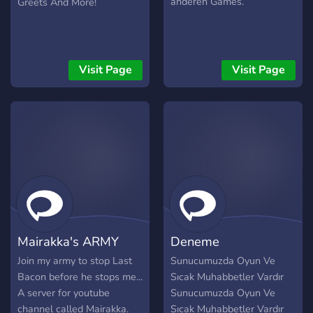
anderen Games.
Greets And More!
Visit Page
Visit Page
Mairakka's ARMY
Deneme
Join my army to stop Last
Sunucumuzda Oyun Ve
Bacon before he stops me...
Sıcak Muhabbetler Vardır
A server for youtube
Sunucumuzda Oyun Ve
channel called Mairakka.
Sıcak Muhabbetler Vardır