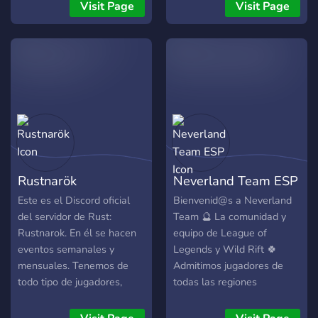
Visit Page
Visit Page
Rustnarök
Neverland Team ESP
Este es el Discord oficial
Bienvenid@s a Neverland
del servidor de Rust:
Team 🔮 La comunidad y
Rustnarok. En él se hacen
equipo de League of
eventos semanales y
Legends y Wild Rift 🍀
mensuales. Tenemos de
Admitimos jugadores de
todo tipo de jugadores,
todas las regiones
desde expertos en pvp a
hispanohablantes de
aficionados al roleo.
League of Legends (LAN,