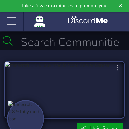
Take a few extra minutes to promote your
community even further on Griv.io, our newest
site.
Join Server