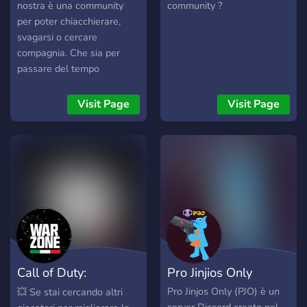
intrattenitivi (?Pokémon
nostra è una community
community ?
role play, ? mini games) o
per poter chiacchierare,
dedicati alla condivisione (?
svagarsi o cercare
contenuti & svaghi). - Sono
compagnia. Che sia per
presenti strumenti che ti
passare del tempo
renderanno la vita un pò
assieme, ascoltare musica
più facile durante la tua
o semplicemente passare il
Visit Page
Visit Page
permanenza nel server. -
tempo, questo è di sicuro il
Server ben settato è in
posto adatto. Nel server
aggiornamento continuo
potrai trovare: ・🐮︲
(grazie anche ai consigli
Community attiva e
della feeder squad). -
scherzosa ・🌻︲Un
Qualsiasi funzione (sia che
ambiente permissivo ma
riguardi stanze, ruoli,
non tossico ・🥛︲Staff
sistemi interni al server,
attivo e simpatico ・🌱︲
ecc... ) è spiegata nel
Eventi, podcast e giochi a
server.
squadre
Call of Duty:
Pro Jinjios Only
Warzone Italia
Pro Jinjos Only (PJO) è un
💥 Se stai cercando altri