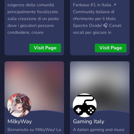
esigenze della comunità
Fanbase #1 in Italia 📌
principalmente focalizzato
Community italiana di
sulla creazione di un posto
riferimento per il titolo
dove i giocatori possano
Spectre Divide! 🎧 Canali
condividere, creare
vocali per giocare in
contenuti e amicizie,
premade con altri giocatori
sostenersi a vicenda,
🥇 Sezioni specifiche per i
Visit Page
Visit Page
discutere su vari argomenti
canali vocali ed eventi 📚
e ovviamente intare i
Tutto ciò di cui necessiti per
games ?. Alcune
la migliore esperienza di
caratteristiche del server: -
gioco 📹 I migliori streamer
È dedicato principalmente
italiani su Spectre Divide
ai giochi di casa Riot
pronti ad intrattenerti 🏆
(League of Legends,
Partecipare a tornei ed
Teamfight tactics, Legends
eventi esclusivi per
of Runeterra, Valorant);
dimostrare la tua abilità
ovviamente non si
Entra a far parte della
MilkyWay
Gaming Italy
disdegnano gli altri giochi. -
nostra community e
Presenza di spazzi
preparati per l'azione!
Benvenuto su MilkyWay! La
A italian gaming and music