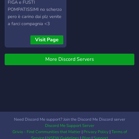
ops 6, bo6, rebirth, battle
FIGA e FUSTI
royal
POMPATISSIMI no scherzo
pero è carino dai plz venite
a farci compagnia <3
■▬▬▬▬▬▬▬▬▬▬▬▬▬▬▬▬▬▬▬▬▬▬▬▬▬▬▬■
╭・?〢Chat testuali ︳
Visit Page
┠・?〢Chat vocali ︳ ┠・?
〢minigames ︳ ┠・⭐〢
More Discord Servers
Sistema di livelli ︳ ┠・?〢
Tanti ruoli
personalizzati/speciali ︳
┠・?〢Music bot ︳ ┠・?
〢Assistenza 24h/2 ︳ ╰・
⚔️〢Staff 24/2
■▬▬▬▬▬▬▬▬▬▬▬▬▬▬▬▬▬▬▬▬▬▬▬▬▬▬▬■
██████╗░██████╗░██████╗░
██╔══██╗██╔══██╗██╔══██╗
Need Discord Me support? Join the Discord Me Discord server
██████╔╝██║░░██║██████╔╝
Discord Me Support Server
██╔═══╝░██║░░██║██╔══██╗
Grivio - Find Communities that Matter
|
Privacy Policy
|
Terms of
██║░░░░░██████╔╝██║░░██║
Service
|
NSFW Guidelines
|
Blog
|
Support