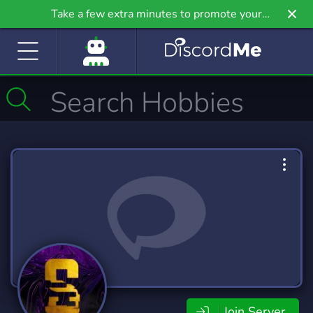
Take a few extra minutes to promote your
community even further on Griv.io, our newest
site.
Join Server