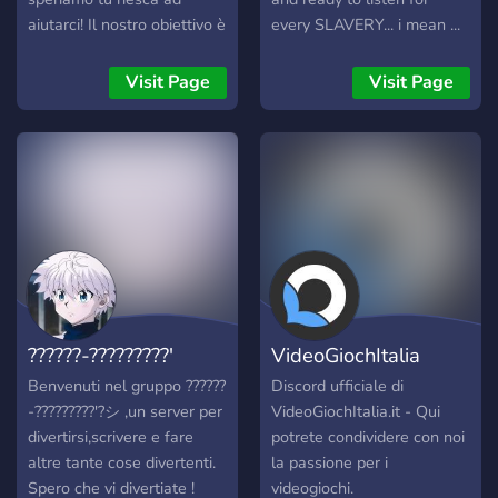
aiutarci! Il nostro obiettivo è
every SLAVERY... i mean ...
quello di farvi sentire come
suggestions.
in una vera famiglia:
Visit Page
Visit Page
troverete serate cinema,
pigiama party, sessioni di
gioco intense o dibattiti su i
temi più disparati e, perché
no, lezioni di cucina in
diretta :D. Speriamo di
averti incuriosito almeno un
po', passa a fare un salto
se ti va!
??????-?????????'
VideoGiochItalia
Benvenuti nel gruppo ??????
Discord ufficiale di
-?????????'?シ ,un server per
VideoGiochItalia.it - Qui
divertirsi,scrivere e fare
potrete condividere con noi
altre tante cose divertenti.
la passione per i
Spero che vi divertiate !
videogiochi.