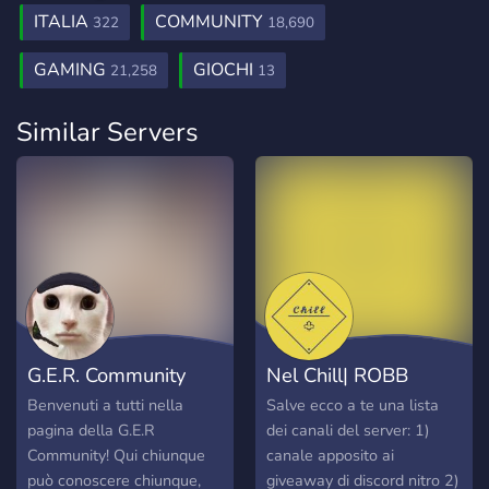
ITALIA
COMMUNITY
322
18,690
GAMING
GIOCHI
21,258
13
Similar Servers
G.E.R. Community
Nel Chill| ROBB
Benvenuti a tutti nella
Salve ecco a te una lista
pagina della G.E.R
dei canali del server: 1)
Community! Qui chiunque
canale apposito ai
può conoscere chiunque,
giveaway di discord nitro 2)