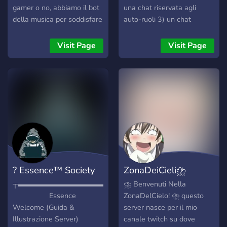
gamer o no, abbiamo il bot
una chat riservata agli
della musica per soddisfare
auto-ruoli 3) un chat
quei momenti di bisogni
riservata al bot per la
musicali e stanze di ogni
muscia 4) tantissimi canali
Visit Page
Visit Page
tipo per vasta varietà,
vocali e per clip di gaming
inclusi eventi organizzati e
5) canali riservati a giochi
staff molto disponibile.
come blackjack o slot e altri
Auguro a tutti quelli che
mini-giochi 6) canale
decideranno di entrare
appositamente messo per
buona permanenza! E se
le memes 7) una chat
siete curiosi del significato
pubblica dove tutti i membri
di "G.E.R." venitecelo a
possono scrivere
chiedere ;)
? Essence™ Society
ZonaDeiCieli⛈
┬▬▬▬▬▬▬▬▬▬▬▬▬▬▬▬▬▬▬▬▬▬▬▬▬▬▬▬▬▬
⛈ Benvenuti Nella
Essence
ZonaDelCielo! ⛈ questo
Welcome (Guida &
server nasce per il mio
Illustrazione Server)
canale twitch su dove