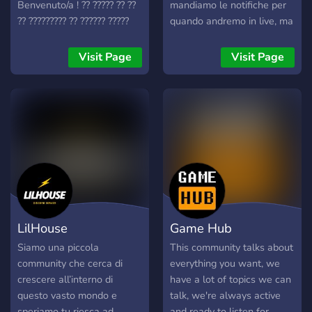
Benvenuto/a ! ?? ????? ?? ??
mandiamo le notifiche per
?? ????????? ?? ?????? ?????
quando andremo in live, ma
?????????, ?????? ??
anche per unire la
15/12/2020 ??? ?? ?????
community italiana di
Visit Page
Visit Page
???????? ?? ????????????
Rocket League quindi se
?'?????? ?? ???????. ?????????
sei in cerca del compagno
?????? ?????? ? ?????,
ideale per giocare o nuovi
??????????? ? ???? ?? ????????
amici per stare in
? ?????? ?????? grande
compagnia sei nel posto
????????, ?? ?????? ??????????
giusto! divertiti giocando
??? ???????à ?? ?????? ?????? ?
con i tuoi amici e aiutami a
????à ????????? ???????
far crescere la community
?'?????????? ????'????te. ??
della ⛈ ZonaDelCielo ⛈
????? ?? ????????? ?????????,
LilHouse
Game Hub
?? ??????? ? ??? ????? ?????
???????. ?????? ?? ???, ??? ??
Siamo una piccola
This community talks about
?????????. :wink:
community che cerca di
everything you want, we
crescere all’interno di
have a lot of topics we can
questo vasto mondo e
talk, we're always active
speriamo tu riesca ad
and ready to listen for