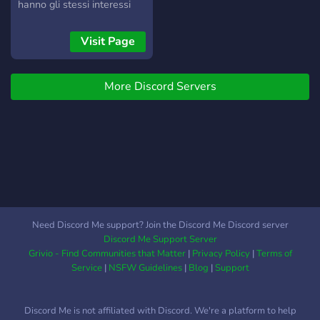
hanno gli stessi interessi
nella vita reale, nel gaming
e non solo. Ogni giorno
Visit Page
decine di persone si
riuniscono nei canali vocali
More Discord Servers
per conoscersi, parlare e
giocare assieme, guardare
film in compagnia, ... Il
server propone molto altro:
livelli da raggiungere,
privilegi da conquistare,
sfide contro gli altri utenti,
messaggi anonimati, topics
da affrontare, sondaggi,
Need Discord Me support? Join the Discord Me Discord server
ruoli da guadagnarsi
Discord Me Support Server
tramite XP, forum e reddit.
Grivio - Find Communities that Matter
|
Privacy Policy
|
Terms of
Entra nel server per
Service
|
NSFW Guidelines
|
Blog
|
Support
conoscere nuove persone.
In questo modo
Discord Me is not affiliated with Discord. We're a platform to help
diventeremo di più, fino a