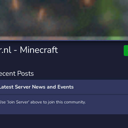
rading
Travel
7 Servers
111 Servers
riting
Xbox
4 Servers
233 Servers
nl - Minecraft
ecent Posts
Latest Server News and Events
Use 'Join Server' above to join this community.