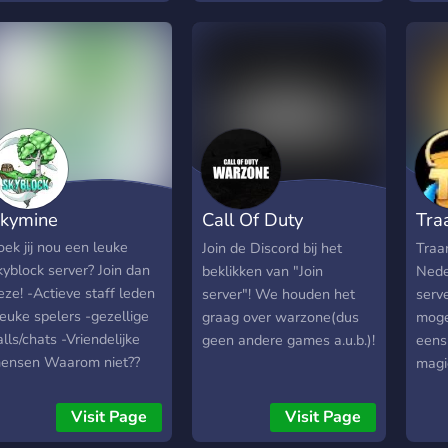
te maken voor streamers
een 
en de community ---------
die 
----------------------------
Wij 
----------------------------
toern
---------------- -
volg
Community -Wij starten
Poké
met 5 of 10 mensen en
Poké
elke week zullen er 1 of 2
mensen uitgenodigd
kymine
Call Of Duty
Tra
worden om mee te doen! -
Plugins: -Het is een
Warzone NL
1.1
oek jij nou een leuke
Join de Discord bij het
Traa
minecraft survival server
kyblock server? Join dan
beklikken van "Join
Nede
met zeer weinig plugins:
eze! -Actieve staff leden
server"! We houden het
serv
-1 speler moet slapen
leuke spelers -gezellige
graag over warzone(dus
moge
voor volgende dag -
alls/chats -Vriendelijke
geen andere games a.u.b.)!
eens
Wandering traders traden
ensen Waarom niet??
magi
playerheads - -Overige
OIN dan nu de skyblock
delen
Info In de discord is er een
erver Skymine!
Visit Page
Visit Page
kanaal met een formulier