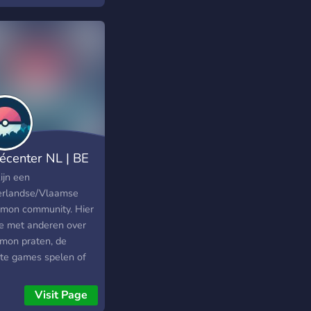
at en off-topic als je
ilt.
écenter NL | BE
ijn een
rlandse/Vlaamse
mon community. Hier
je met anderen over
mon praten, de
ste games spelen of
n proberen hoger te
n in Pokémon Unite.
Visit Page
in een toernooitje, of