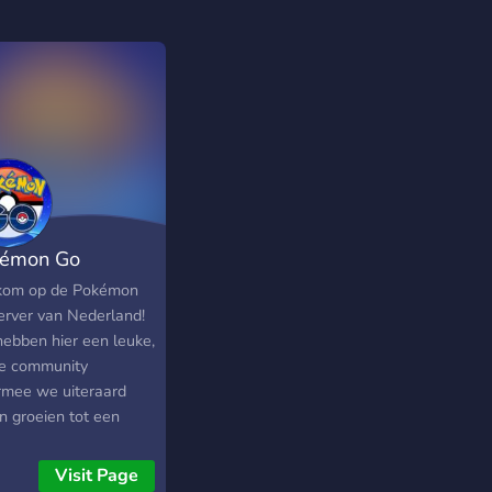
émon Go
erland
om op de Pokémon
erver van Nederland!
ebben hier een leuke,
ne community
mee we uiteraard
n groeien tot een
ere community! Join
voor wat Pokémon Go
Visit Page