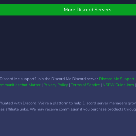
om een aanvraag te doen
om de server te joinen! ---
More Discord Servers
----------------------------
----------------------------
----------------------
Indien er nog vragen zijn...
Mijn DM staat open! Stuur
een berichtje en ik zal je
helpen :)
Discord Me support? Join the Discord Me Discord server
Discord Me Support 
Communities that Matter
|
Privacy Policy
|
Terms of Service
|
NSFW Guidelines
ffiliated with Discord. We're a platform to help Discord server managers gro
uses affiliate links. We may receive commission if you purchase products through