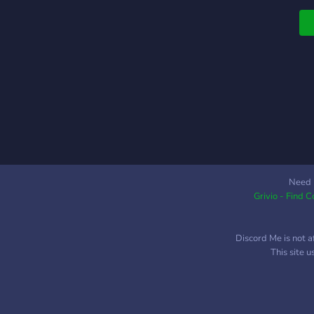
Need 
Grivio - Find 
Discord Me is not a
This site 