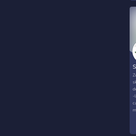
S
Z
s
d
-
c
m
J
s