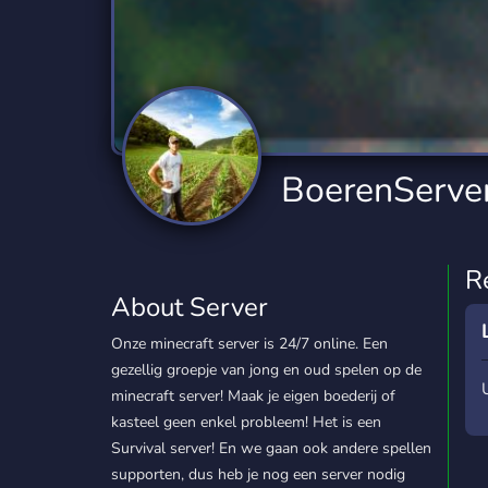
Technology
Tournaments
T
2,834 Servers
343 Servers
1,14
Twitch
Virtual Reality
W
359 Servers
239 Servers
1,15
YouTube
YouTuber
BoerenServer.
848 Servers
3,005 Servers
R
About Server
Onze minecraft server is 24/7 online. Een
gezellig groepje van jong en oud spelen op de
minecraft server! Maak je eigen boederij of
kasteel geen enkel probleem! Het is een
Survival server! En we gaan ook andere spellen
supporten, dus heb je nog een server nodig