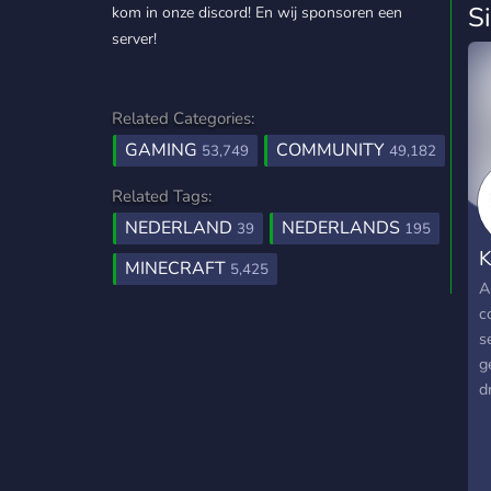
S
kom in onze discord! En wij sponsoren een
server!
Related Categories:
GAMING
COMMUNITY
53,749
49,182
Related Tags:
NEDERLAND
NEDERLANDS
39
195
K
MINECRAFT
5,425
A
c
s
g
d