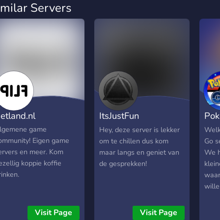
imilar Servers
etland.nl
ItsJustFun
Pok
Remasterd
Ned
lgemene game
Hey, deze server is lekker
Welk
ommunity! Eigen game
om te chillen dus kom
Go s
ervers en meer. Kom
maar langs en geniet van
We h
ezellig koppie koffie
de gesprekken!
klei
rinken.
waar
wille
grot
ons 
Visit Page
Visit Page