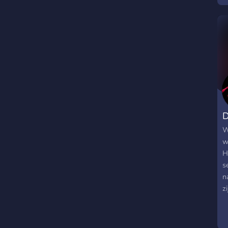
D
W
w
H
s
n
z
Y
D
sn