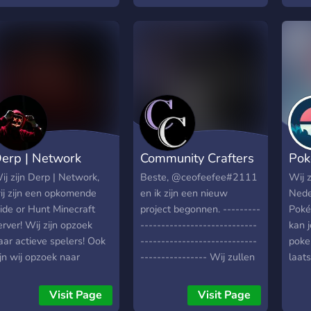
gepra
dat w
erp | Network
Community Crafters
Pok
ij zijn Derp | Network,
Beste, @ceofeefee#2111
Wij z
ij zijn een opkomende
en ik zijn een nieuw
Nede
ide or Hunt Minecraft
project begonnen. ---------
Poké
erver! Wij zijn opzoek
----------------------------
kan 
aar actieve spelers! Ook
----------------------------
poke
ijn wij opzoek naar
---------------- Wij zullen
laat
ouTubers en Partners..
een nieuwe minecraft
same
us wacht niet en join
server beginnen! -Wij
kome
Visit Page
Visit Page
el! :)
proberen de ideale server
Of jo